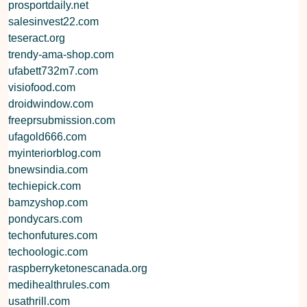
prosportdaily.net
salesinvest22.com
teseract.org
trendy-ama-shop.com
ufabett732m7.com
visiofood.com
droidwindow.com
freeprsubmission.com
ufagold666.com
myinteriorblog.com
bnewsindia.com
techiepick.com
bamzyshop.com
pondycars.com
techonfutures.com
techoologic.com
raspberryketonescanada.org
medihealthrules.com
usathrill.com