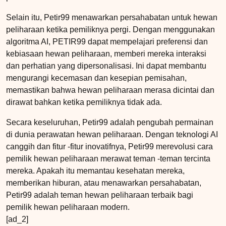
Selain itu, Petir99 menawarkan persahabatan untuk hewan
peliharaan ketika pemiliknya pergi. Dengan menggunakan
algoritma AI, PETIR99 dapat mempelajari preferensi dan
kebiasaan hewan peliharaan, memberi mereka interaksi
dan perhatian yang dipersonalisasi. Ini dapat membantu
mengurangi kecemasan dan kesepian pemisahan,
memastikan bahwa hewan peliharaan merasa dicintai dan
dirawat bahkan ketika pemiliknya tidak ada.
Secara keseluruhan, Petir99 adalah pengubah permainan
di dunia perawatan hewan peliharaan. Dengan teknologi AI
canggih dan fitur -fitur inovatifnya, Petir99 merevolusi cara
pemilik hewan peliharaan merawat teman -teman tercinta
mereka. Apakah itu memantau kesehatan mereka,
memberikan hiburan, atau menawarkan persahabatan,
Petir99 adalah teman hewan peliharaan terbaik bagi
pemilik hewan peliharaan modern.
[ad_2]