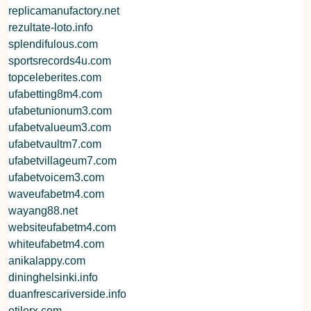
replicamanufactory.net
rezultate-loto.info
splendifulous.com
sportsrecords4u.com
topceleberites.com
ufabetting8m4.com
ufabetunionum3.com
ufabetvalueum3.com
ufabetvaultm7.com
ufabetvillageum7.com
ufabetvoicem3.com
waveufabetm4.com
wayang88.net
websiteufabetm4.com
whiteufabetm4.com
anikalappy.com
dininghelsinki.info
duanfrescariverside.info
etilerx.com