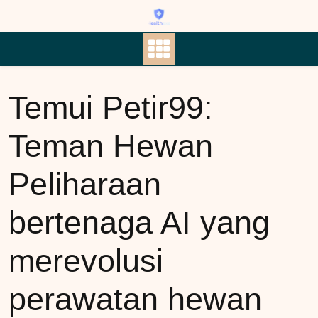
Skip
to
content
Temui Petir99:
Teman Hewan
Peliharaan
bertenaga AI yang
merevolusi
perawatan hewan