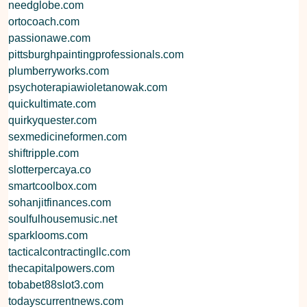
needglobe.com
ortocoach.com
passionawe.com
pittsburghpaintingprofessionals.com
plumberryworks.com
psychoterapiawioletanowak.com
quickultimate.com
quirkyquester.com
sexmedicineformen.com
shiftripple.com
slotterpercaya.co
smartcoolbox.com
sohanjitfinances.com
soulfulhousemusic.net
sparklooms.com
tacticalcontractingllc.com
thecapitalpowers.com
tobabet88slot3.com
todayscurrentnews.com