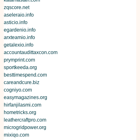
zqscore.net
aseleraio.info
asticio.info
egardenio.info
arxteamio.info
getalexio.info
accountaudittaxcon.com
prymprint.com
sportkeeda.org
besttimespend.com
careandcure.biz
cogniyo.com
easymagazines.org
hirfanjilasmi.com
hometricks.org
leathercraftpro.com
microgridpower.org
mixiqo.com