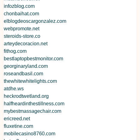
infozblog.com
chonbaihat.com
elblogdeoscargonzalez.com
webpromote.net
steroids-store.co
arteydecoracion.net
fithog.com
bestlaptopbestmonitor.com
georginaryland.com
roseandbasil.com
thewhitewhitelights.com
atdhe.ws
heckrodtwetland.org
halfheardinthestillness.com
mybestmassagechair.com
ericreed.net
fluxetine.com
mobilecasino8760.com