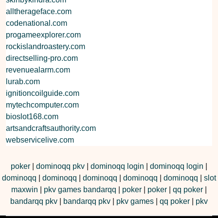
alltherageface.com
codenational.com
progameexplorer.com
rockislandroastery.com
directselling-pro.com
revenuealarm.com
lurab.com
ignitioncoilguide.com
mytechcomputer.com
bioslot168.com
artsandcraftsauthority.com
webservicelive.com
poker
|
dominoqq pkv
|
dominoqq login
|
dominoqq login
|
dominoqq
|
dominoqq
|
dominoqq
|
dominoqq
|
dominoqq
|
slot
maxwin
|
pkv games bandarqq
|
poker
|
poker
|
qq poker
|
bandarqq pkv
|
bandarqq pkv
|
pkv games
|
qq poker
|
pkv