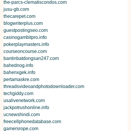
the-parcs-clematiscondos.com
jusu-gb.com
thecarepet.com
blogwriterplus.com
guestpostingseo.com
casinogambitpro.info
pokerplaymasters.info
courseoncourse.com
bantinbatdongsan247.com
bahednog.info
bahenxgek.info
pertamaskre.com
threadsvideoandphotodownloader.com
techgiddy.com
usalivenetwork.com
jackpotrushonline.info
ucnewshindi.com
freecellphonedatabase.com
gamersrope.com