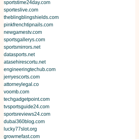
sportstime24day.com
sporteslive.com
theblingblingshields.com
pinkfrenchtipnails.com
newgamestv.com
sportsgallerys.com
sportsmirrors.net
datasports.net
atasehirescortu.net
engineeringtechub.com
jerryescorts.com
attorneylegal.co
voomb.com
techgadgetpoint.com
tvsportsguide24.com
sportsreviews24.com
dubai360blog.com
lucky77slot.org
growmefast.com