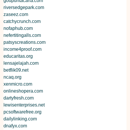
goupuntacana.com
riversedgepark.com
zaseez.com
catchycrunch.com
nofaphub.com
nefertitingalls.com
patsyscreations.com
income4proof.com
educaritas.org
lensajelajah.com
betflik09.net
ncaq.org
xenmicro.com
onlineshopera.com
dartyfresh.com
lewisenterprises.net
pcsoftwarefree.org
dailylinking.com
dnafyx.com