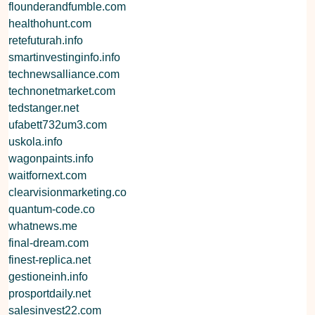
flounderandfumble.com
healthohunt.com
retefuturah.info
smartinvestinginfo.info
technewsalliance.com
technonetmarket.com
tedstanger.net
ufabett732um3.com
uskola.info
wagonpaints.info
waitfornext.com
clearvisionmarketing.co
quantum-code.co
whatnews.me
final-dream.com
finest-replica.net
gestioneinh.info
prosportdaily.net
salesinvest22.com