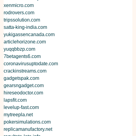
xenmicro.com
rodrovers.com
tripssolution.com
satta-king-india.com
yukigassencanada.com
articlehorizone.com
yuqqbbzp.com
7betagents6.com
coronavirusuptodate.com
crackinstreams.com
gadgetspak.com
gearsngadget.com
hireseodoctor.com
lapsfit.com
levelup-fast.com
mytreepla.net
pokersimulations.com
replicamanufactory.net