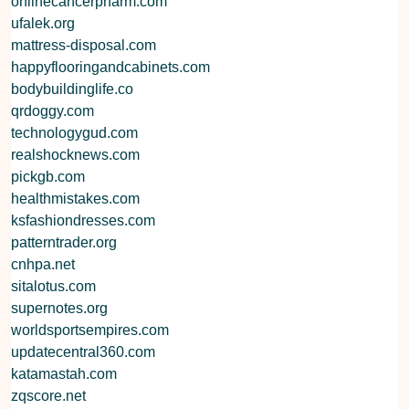
onlinecancerpharm.com
ufalek.org
mattress-disposal.com
happyflooringandcabinets.com
bodybuildinglife.co
qrdoggy.com
technologygud.com
realshocknews.com
pickgb.com
healthmistakes.com
ksfashiondresses.com
patterntrader.org
cnhpa.net
sitalotus.com
supernotes.org
worldsportsempires.com
updatecentral360.com
katamastah.com
zqscore.net