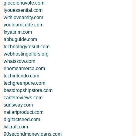
giocolenuvole.com
iyouessential.com
withloveamity.com
youlearncode.com
fxyatirim.com
abbuguide.com
technologyresult.com
webhostingoffers.org
whatszow.com
ehomeamerca.com
techintendo.com
techgreenpure.com
bestdropshipstore.com
cartelreviews.com
surfsway.com
nailartproduct.com
digitactseed.com
lvlcraft.com
90secondmoneyloans.com