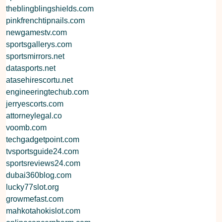
theblingblingshields.com
pinkfrenchtipnails.com
newgamestv.com
sportsgallerys.com
sportsmirrors.net
datasports.net
atasehirescortu.net
engineeringtechub.com
jerryescorts.com
attorneylegal.co
voomb.com
techgadgetpoint.com
tvsportsguide24.com
sportsreviews24.com
dubai360blog.com
lucky77slot.org
growmefast.com
mahkotahokislot.com