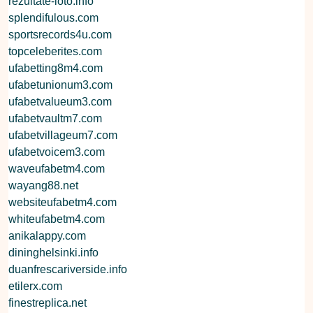
rezultate-loto.info
splendifulous.com
sportsrecords4u.com
topceleberites.com
ufabetting8m4.com
ufabetunionum3.com
ufabetvalueum3.com
ufabetvaultm7.com
ufabetvillageum7.com
ufabetvoicem3.com
waveufabetm4.com
wayang88.net
websiteufabetm4.com
whiteufabetm4.com
anikalappy.com
dininghelsinki.info
duanfrescariverside.info
etilerx.com
finestreplica.net