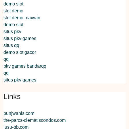
demo slot
slot demo
slot demo maxwin
demo slot
situs pkv
situs pkv games
situs qq
demo slot gacor
qq
pkv games bandarqq
qq
situs pkv games
Links
punjwanis.com
the-parcs-clematiscondos.com
jusu-gb.com