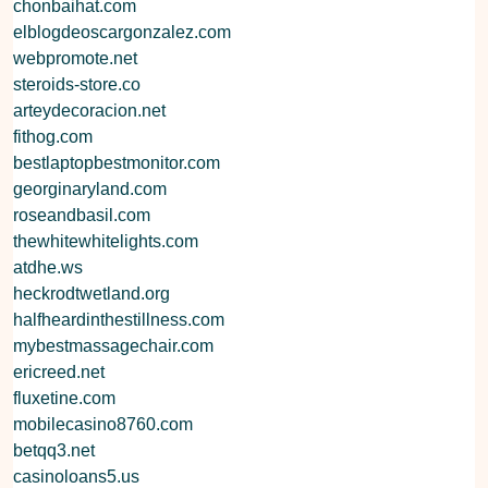
chonbaihat.com
elblogdeoscargonzalez.com
webpromote.net
steroids-store.co
arteydecoracion.net
fithog.com
bestlaptopbestmonitor.com
georginaryland.com
roseandbasil.com
thewhitewhitelights.com
atdhe.ws
heckrodtwetland.org
halfheardinthestillness.com
mybestmassagechair.com
ericreed.net
fluxetine.com
mobilecasino8760.com
betqq3.net
casinoloans5.us