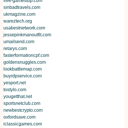
free-gamestop.com
sinbadtravels.com
ukmagzine.com
wareztech.org
usabestnetwork.com
jessepinkmanoutfit.com
umailsend.com
retarys.com
fasterformationcpf.com
goldensnuggles.com
lookbattlemap.com
buyrdpservice.com
yesport.net
tostylo.com
yougetthat.net
sportsnetclub.com
newbestcrypto.com
oxfordsave.com
iclassicgames.com