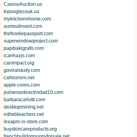
CasinoAuction.us
kipooglecouk.us
mykitchennhome.com
aumoulinvert.com
thefoodiepassport.com
superwindowproject.com
papibakigrafo.com
icanhazjs.com
canimpact.org
goviralstudy.com
cartourism.net
apple-cores.com
pulserasdeactividad10.com
barbaracarlotti.com
desktopmining.net
inthebleachers.net
lexapro-rx-store.com
buyskincareproducts.org
frenchbulldogpuppyforsale.net