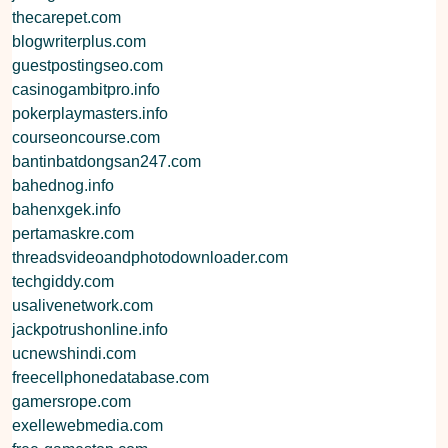
thecarepet.com
blogwriterplus.com
guestpostingseo.com
casinogambitpro.info
pokerplaymasters.info
courseoncourse.com
bantinbatdongsan247.com
bahednog.info
bahenxgek.info
pertamaskre.com
threadsvideoandphotodownloader.com
techgiddy.com
usalivenetwork.com
jackpotrushonline.info
ucnewshindi.com
freecellphonedatabase.com
gamersrope.com
exellewebmedia.com