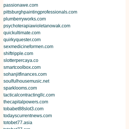
passionawe.com
pittsburghpaintingprofessionals.com
plumberryworks.com
psychoterapiawioletanowak.com
quickultimate.com
quirkyquester.com
sexmedicineformen.com
shiftripple.com
slotterpercaya.co
smartcoolbox.com
sohanjitfinances.com
soulfulhousemusic.net
sparklooms.com
tacticalcontractingllc.com
thecapitalpowers.com
tobabet88slot3.com
todayscurrentnews.com
totobet77.asia