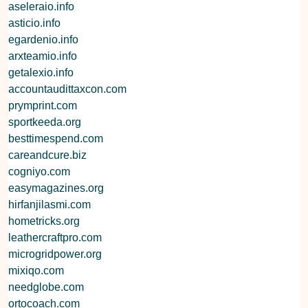
aseleraio.info
asticio.info
egardenio.info
arxteamio.info
getalexio.info
accountaudittaxcon.com
prymprint.com
sportkeeda.org
besttimespend.com
careandcure.biz
cogniyo.com
easymagazines.org
hirfanjilasmi.com
hometricks.org
leathercraftpro.com
microgridpower.org
mixiqo.com
needglobe.com
ortocoach.com