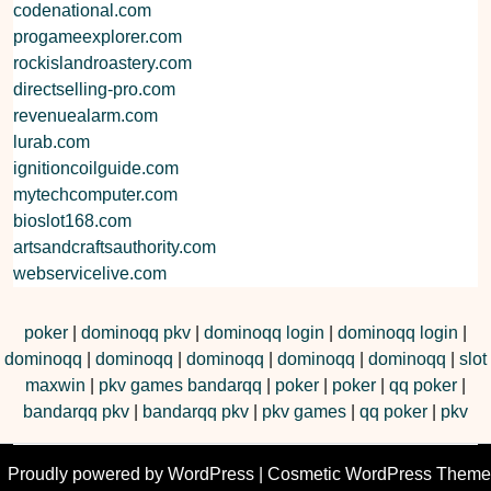
codenational.com
progameexplorer.com
rockislandroastery.com
directselling-pro.com
revenuealarm.com
lurab.com
ignitioncoilguide.com
mytechcomputer.com
bioslot168.com
artsandcraftsauthority.com
webservicelive.com
poker
|
dominoqq pkv
|
dominoqq login
|
dominoqq login
|
dominoqq
|
dominoqq
|
dominoqq
|
dominoqq
|
dominoqq
|
slot
maxwin
|
pkv games bandarqq
|
poker
|
poker
|
qq poker
|
bandarqq pkv
|
bandarqq pkv
|
pkv games
|
qq poker
|
pkv
Proudly powered by WordPress
|
Cosmetic WordPress Theme