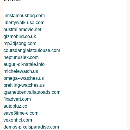
jimsfamousbbq.com
libertywalk-usa.com
australiamovie.net
gizmobird.co.uk
mp3djsong.com
coursdanglaistoulouse.com
neptunuslex.com
auguri-di-natale.info
michelewatch.us
omega--watches.us
breitling-watches.us
tgarnettcentrallautoads.com
fixadvert.com
autopluz.co
save3time-c.com
vexonhcf.com
demos-pixelsparadise.com