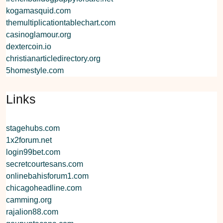
kogamasquid.com
themultiplicationtablechart.com
casinoglamour.org
dextercoin.io
christianarticledirectory.org
5homestyle.com
Links
stagehubs.com
1x2forum.net
login99bet.com
secretcourtesans.com
onlinebahisforum1.com
chicagoheadline.com
camming.org
rajalion88.com