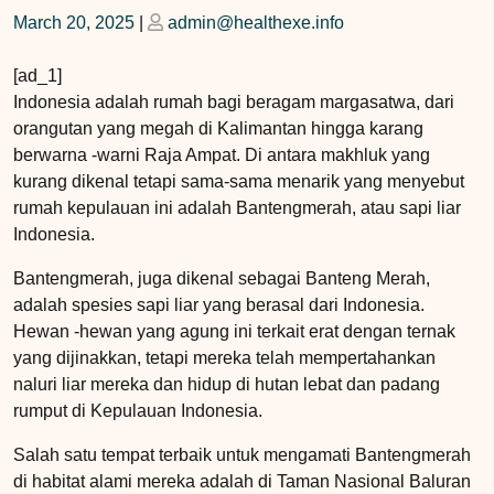
Posted
Posted
March 20, 2025
|
admin@healthexe.info
on
on
[ad_1]
Indonesia adalah rumah bagi beragam margasatwa, dari
orangutan yang megah di Kalimantan hingga karang
berwarna -warni Raja Ampat. Di antara makhluk yang
kurang dikenal tetapi sama-sama menarik yang menyebut
rumah kepulauan ini adalah Bantengmerah, atau sapi liar
Indonesia.
Bantengmerah, juga dikenal sebagai Banteng Merah,
adalah spesies sapi liar yang berasal dari Indonesia.
Hewan -hewan yang agung ini terkait erat dengan ternak
yang dijinakkan, tetapi mereka telah mempertahankan
naluri liar mereka dan hidup di hutan lebat dan padang
rumput di Kepulauan Indonesia.
Salah satu tempat terbaik untuk mengamati Bantengmerah
di habitat alami mereka adalah di Taman Nasional Baluran