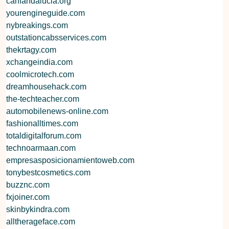
canfandalucia.org
yourengineguide.com
nybreakings.com
outstationcabsservices.com
thekrtagy.com
xchangeindia.com
coolmicrotech.com
dreamhousehack.com
the-techteacher.com
automobilenews-online.com
fashionalltimes.com
totaldigitalforum.com
technoarmaan.com
empresasposicionamientoweb.com
tonybestcosmetics.com
buzznc.com
fxjoiner.com
skinbykindra.com
alltherageface.com