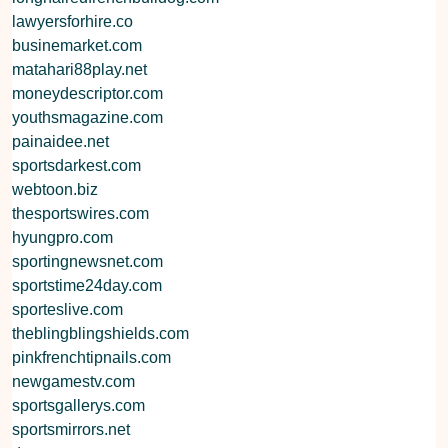
lawyersforhire.co
businemarket.com
matahari88play.net
moneydescriptor.com
youthsmagazine.com
painaidee.net
sportsdarkest.com
webtoon.biz
thesportswires.com
hyungpro.com
sportingnewsnet.com
sportstime24day.com
sporteslive.com
theblingblingshields.com
pinkfrenchtipnails.com
newgamestv.com
sportsgallerys.com
sportsmirrors.net