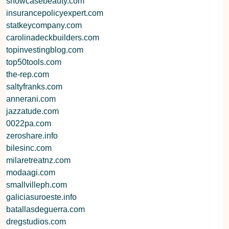
showcasebeauty.com
insurancepolicyexpert.com
statkeycompany.com
carolinadeckbuilders.com
topinvestingblog.com
top50tools.com
the-rep.com
saltyfranks.com
annerani.com
jazzatude.com
0022pa.com
zeroshare.info
bilesinc.com
milaretreatnz.com
modaagi.com
smallvilleph.com
galiciasuroeste.info
batallasdeguerra.com
dregstudios.com