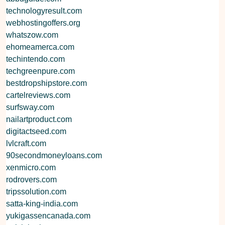
technologyresult.com
webhostingoffers.org
whatszow.com
ehomeamerca.com
techintendo.com
techgreenpure.com
bestdropshipstore.com
cartelreviews.com
surfsway.com
nailartproduct.com
digitactseed.com
lvlcraft.com
90secondmoneyloans.com
xenmicro.com
rodrovers.com
tripssolution.com
satta-king-india.com
yukigassencanada.com