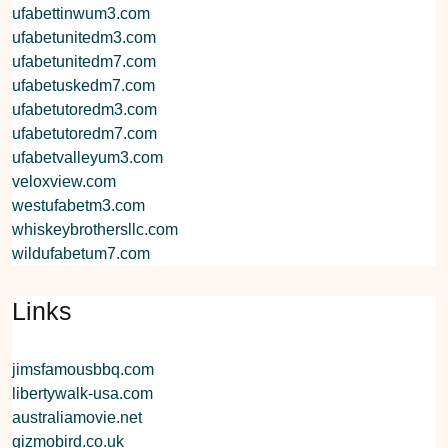
ufabettinwum3.com
ufabetunitedm3.com
ufabetunitedm7.com
ufabetuskedm7.com
ufabetutoredm3.com
ufabetutoredm7.com
ufabetvalleyum3.com
veloxview.com
westufabetm3.com
whiskeybrothersllc.com
wildufabetum7.com
Links
jimsfamousbbq.com
libertywalk-usa.com
australiamovie.net
gizmobird.co.uk