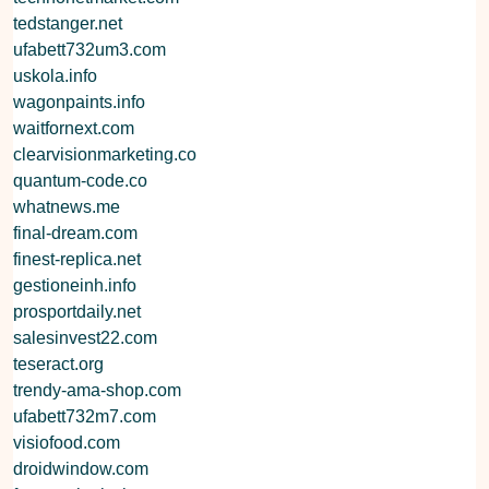
tedstanger.net
ufabett732um3.com
uskola.info
wagonpaints.info
waitfornext.com
clearvisionmarketing.co
quantum-code.co
whatnews.me
final-dream.com
finest-replica.net
gestioneinh.info
prosportdaily.net
salesinvest22.com
teseract.org
trendy-ama-shop.com
ufabett732m7.com
visiofood.com
droidwindow.com