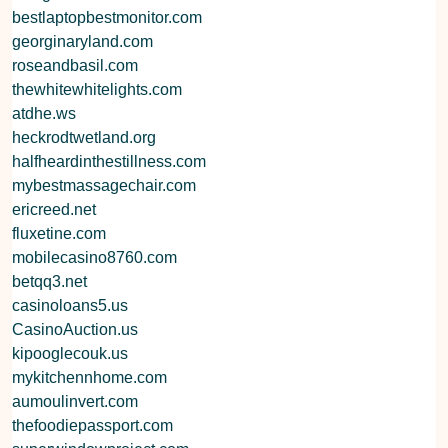
bestlaptopbestmonitor.com
georginaryland.com
roseandbasil.com
thewhitewhitelights.com
atdhe.ws
heckrodtwetland.org
halfheardinthestillness.com
mybestmassagechair.com
ericreed.net
fluxetine.com
mobilecasino8760.com
betqq3.net
casinoloans5.us
CasinoAuction.us
kipooglecouk.us
mykitchennhome.com
aumoulinvert.com
thefoodiepassport.com