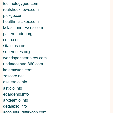
technologygud.com
realshocknews.com
pickgb.com
healthmistakes.com
ksfashiondresses.com
patterntrader.org
cnhpa.net
sitalotus.com
supernotes.org
worldsportsempires.com
updatecentral360.com
katamastah.com
zqscore.net
aseleraio.info
asticio.info
egardenio.info
arxteamio.info
getalexio.info
accountaudittaxcon.com