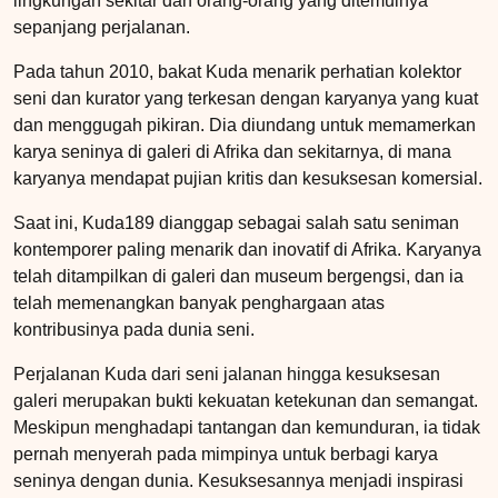
lingkungan sekitar dan orang-orang yang ditemuinya
sepanjang perjalanan.
Pada tahun 2010, bakat Kuda menarik perhatian kolektor
seni dan kurator yang terkesan dengan karyanya yang kuat
dan menggugah pikiran. Dia diundang untuk memamerkan
karya seninya di galeri di Afrika dan sekitarnya, di mana
karyanya mendapat pujian kritis dan kesuksesan komersial.
Saat ini, Kuda189 dianggap sebagai salah satu seniman
kontemporer paling menarik dan inovatif di Afrika. Karyanya
telah ditampilkan di galeri dan museum bergengsi, dan ia
telah memenangkan banyak penghargaan atas
kontribusinya pada dunia seni.
Perjalanan Kuda dari seni jalanan hingga kesuksesan
galeri merupakan bukti kekuatan ketekunan dan semangat.
Meskipun menghadapi tantangan dan kemunduran, ia tidak
pernah menyerah pada mimpinya untuk berbagi karya
seninya dengan dunia. Kesuksesannya menjadi inspirasi