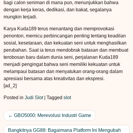
bagi calon seniman di mana pun, menunjukkan bahwa
dengan kerja keras, dedikasi, dan bakat, segalanya
mungkin terjadi.
Karya Kuda189 terus menantang dan memprovokasi
penonton, memicu perbincangan penting tentang keadilan
sosial, kesetaraan, dan kekuatan seni untuk menghasilkan
perubahan. Saat ia terus mendobrak batasan dan membuat
terobosan baru dalam dunia seni, perjalanan Kuda189
menjadi pengingat bahwa seni memiliki kekuatan untuk
melampaui batasan dan menyatukan orang-orang dalam
apresiasi bersama atas kreativitas dan ekspresi.
[ad_2]
Posted in
Judi Slot
|
Tagged
slot
Post
GBO5000: Merevolusi Industri Game
navigation
Bangkitnya GG88: Bagaimana Platform Ini Mengubah