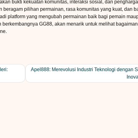
an bukti kekuatan komunitas, interaksi sosial, dan pengharg
beragam pilihan permainan, rasa komunitas yang kuat, dan b
jadi platform yang mengubah permainan baik bagi pemain mau
n berkembangnya GG88, akan menarik untuk melihat bagaima
ne.
eri:
Apel888: Merevolusi Industri Teknologi dengan S
Inova