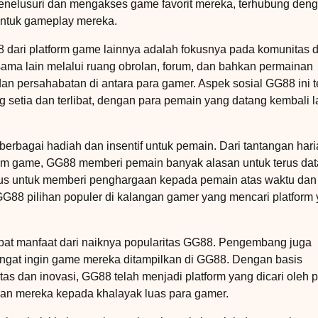
elusuri dan mengakses game favorit mereka, terhubung den
untuk gameplay mereka.
 dari platform game lainnya adalah fokusnya pada komunitas 
 sama lain melalui ruang obrolan, forum, dan bahkan permainan
an persahabatan di antara para gamer. Aspek sosial GG88 ini t
tia dan terlibat, dengan para pemain yang datang kembali l
berbagai hadiah dan insentif untuk pemain. Dari tantangan har
lam game, GG88 memberi pemain banyak alasan untuk terus da
kus untuk memberi penghargaan kepada pemain atas waktu dan
G88 pilihan populer di kalangan gamer yang mencari platform
t manfaat dari naiknya popularitas GG88. Pengembang juga
angat ingin game mereka ditampilkan di GG88. Dengan basis
s dan inovasi, GG88 telah menjadi platform yang dicari oleh 
n mereka kepada khalayak luas para gamer.