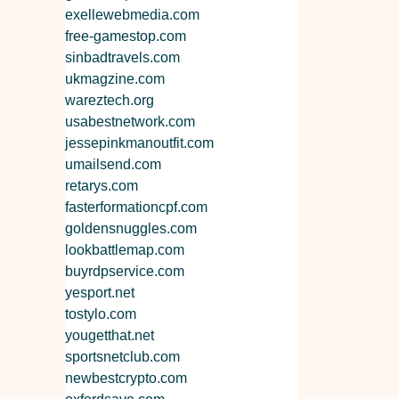
exellewebmedia.com
free-gamestop.com
sinbadtravels.com
ukmagzine.com
wareztech.org
usabestnetwork.com
jessepinkmanoutfit.com
umailsend.com
retarys.com
fasterformationcpf.com
goldensnuggles.com
lookbattlemap.com
buyrdpservice.com
yesport.net
tostylo.com
yougetthat.net
sportsnetclub.com
newbestcrypto.com