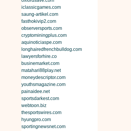
oxfordsave.com
iclassicgames.com
saung-artikel.com
fasthokivip2.com
observersports.com
cryptominingplus.com
aquinoticiaspe.com
longhairedfrenchbulldog.com
lawyersforhire.co
businemarket.com
matahari88play.net
moneydescriptor.com
youthsmagazine.com
painaidee.net
sportsdarkest.com
webtoon.biz
thesportswires.com
hyungpro.com
sportingnewsnet.com