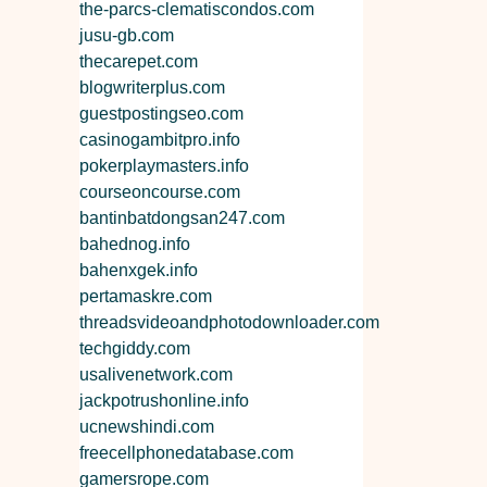
the-parcs-clematiscondos.com
jusu-gb.com
thecarepet.com
blogwriterplus.com
guestpostingseo.com
casinogambitpro.info
pokerplaymasters.info
courseoncourse.com
bantinbatdongsan247.com
bahednog.info
bahenxgek.info
pertamaskre.com
threadsvideoandphotodownloader.com
techgiddy.com
usalivenetwork.com
jackpotrushonline.info
ucnewshindi.com
freecellphonedatabase.com
gamersrope.com