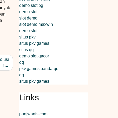
aan
demo slot pg
anyak
demo slot
pun
slot demo
na
slot demo maxwin
demo slot
situs pkv
situs pkv games
situs qq
demo slot gacor
olusi
qq
tif
pkv games bandarqq
qq
situs pkv games
Links
punjwanis.com