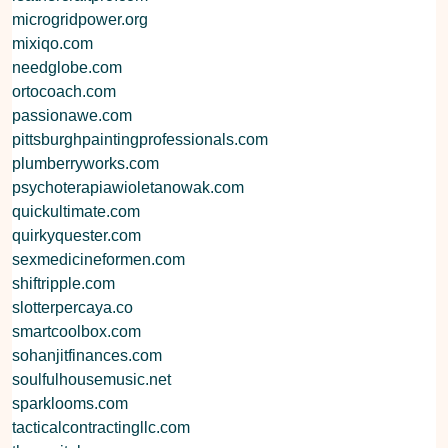
microgridpower.org
mixiqo.com
needglobe.com
ortocoach.com
passionawe.com
pittsburghpaintingprofessionals.com
plumberryworks.com
psychoterapiawioletanowak.com
quickultimate.com
quirkyquester.com
sexmedicineformen.com
shiftripple.com
slotterpercaya.co
smartcoolbox.com
sohanjitfinances.com
soulfulhousemusic.net
sparklooms.com
tacticalcontractingllc.com