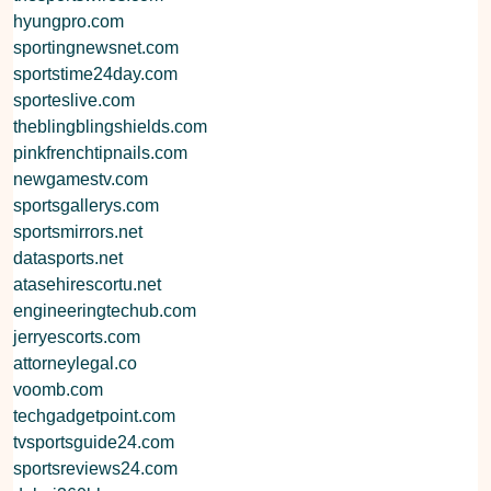
hyungpro.com
sportingnewsnet.com
sportstime24day.com
sporteslive.com
theblingblingshields.com
pinkfrenchtipnails.com
newgamestv.com
sportsgallerys.com
sportsmirrors.net
datasports.net
atasehirescortu.net
engineeringtechub.com
jerryescorts.com
attorneylegal.co
voomb.com
techgadgetpoint.com
tvsportsguide24.com
sportsreviews24.com