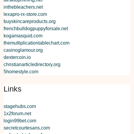
inthebleachers.net
lexapro-rx-store.com
buyskincareproducts.org
frenchbulldogpuppyforsale.net
kogamasquid.com
themultiplicationtablechart.com
casinoglamour.org
dextercoin.io
christianarticledirectory.org
5homestyle.com
Links
stagehubs.com
1x2forum.net
login99bet.com
secretcourtesans.com