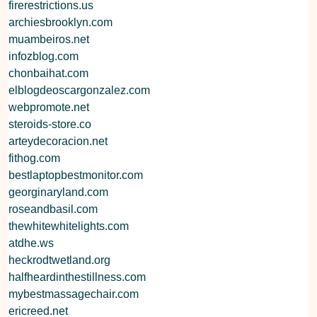
firerestrictions.us
archiesbrooklyn.com
muambeiros.net
infozblog.com
chonbaihat.com
elblogdeoscargonzalez.com
webpromote.net
steroids-store.co
arteydecoracion.net
fithog.com
bestlaptopbestmonitor.com
georginaryland.com
roseandbasil.com
thewhitewhitelights.com
atdhe.ws
heckrodtwetland.org
halfheardinthestillness.com
mybestmassagechair.com
ericreed.net