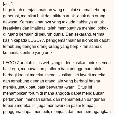
[ad_1]
Lego telah menjadi mainan yang dicintai selama beberapa
generasi, memikat hati dan pikiran anak -anak dan orang
dewasa. Kemungkinannya yang tak ada habisnya untuk
kreativitas dan imajinasi telah membuatnya menjadi pokok
di ruang bermain di seluruh dunia. Dan sekarang, terima
kasih kepada LEGO77, penggemar mainan ikonik ini dapat
terhubung dengan orang-orang yang berpikiran sama di
komunitas online yang unik.
LEGO77 adalah situs web yang didedikasikan untuk semua
hal Lego, menawarkan platform bagi penggemar untuk
berbagi kreasi mereka, mendiskusikan set favorit mereka,
dan terhubung dengan orang lain yang berbagi hasrat
mereka untuk batu bata berwarna -warni. Situs ini
menampilkan forum di mana anggota dapat mengajukan
pertanyaan, mencari saran, dan memamerkan bangunan
terbaru mereka. Ini juga menawarkan pasar tempat
pengguna dapat membeli, menjual, dan memperdagangkan