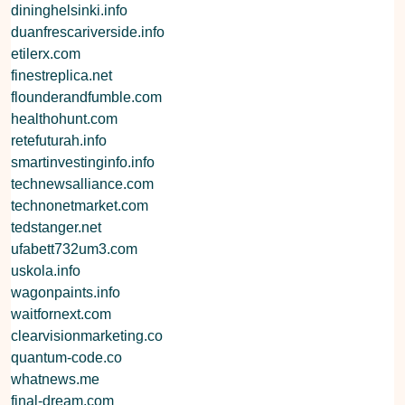
dininghelsinki.info
duanfrescariverside.info
etilerx.com
finestreplica.net
flounderandfumble.com
healthohunt.com
retefuturah.info
smartinvestinginfo.info
technewsalliance.com
technonetmarket.com
tedstanger.net
ufabett732um3.com
uskola.info
wagonpaints.info
waitfornext.com
clearvisionmarketing.co
quantum-code.co
whatnews.me
final-dream.com