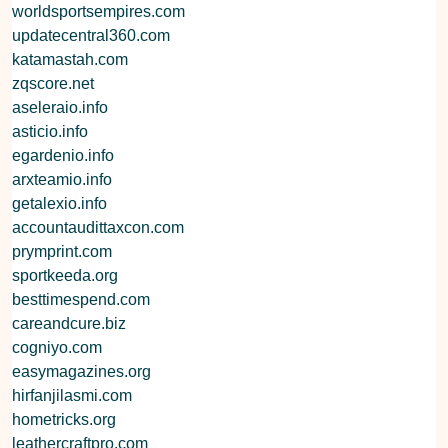
worldsportsempires.com
updatecentral360.com
katamastah.com
zqscore.net
aseleraio.info
asticio.info
egardenio.info
arxteamio.info
getalexio.info
accountaudittaxcon.com
prymprint.com
sportkeeda.org
besttimespend.com
careandcure.biz
cogniyo.com
easymagazines.org
hirfanjilasmi.com
hometricks.org
leathercraftpro.com