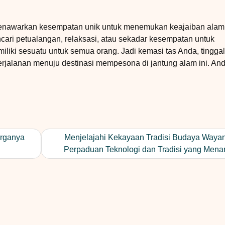
menawarkan kesempatan unik untuk menemukan keajaiban alam
ri petualangan, relaksasi, atau sekadar kesempatan untuk
liki sesuatu untuk semua orang. Jadi kemasi tas Anda, tingga
erjalanan menuju destinasi mempesona di jantung alam ini. And
urganya
Menjelajahi Kekayaan Tradisi Budaya Waya
Perpaduan Teknologi dan Tradisi yang Menar