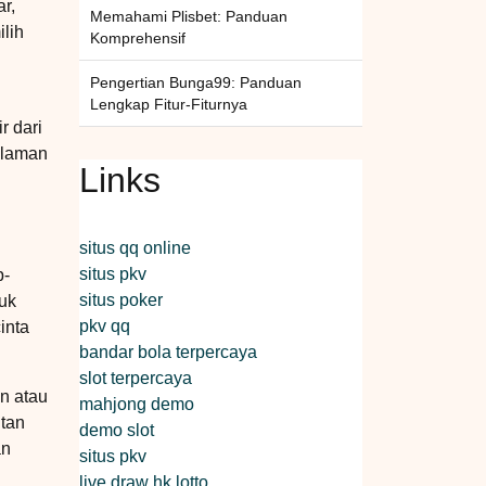
r,
Memahami Plisbet: Panduan
lih
Komprehensif
Pengertian Bunga99: Panduan
Lengkap Fitur-Fiturnya
r dari
alaman
Links
situs qq online
situs pkv
p-
situs poker
suk
pkv qq
inta
bandar bola terpercaya
slot terpercaya
in atau
mahjong demo
tan
demo slot
an
situs pkv
live draw hk lotto