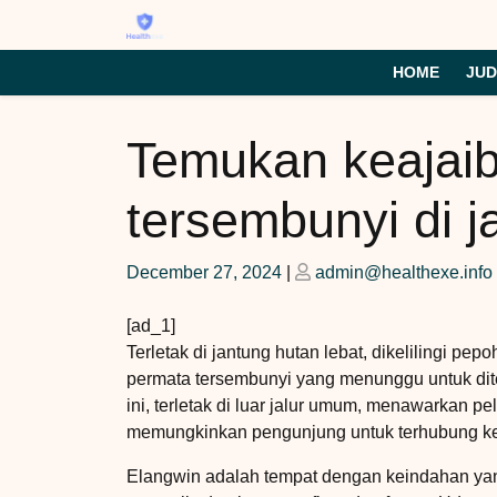
Skip
to
content
HOME
JUD
Temukan keajai
tersembunyi di 
Posted
Posted
December 27, 2024
|
admin@healthexe.info
on
on
[ad_1]
Terletak di jantung hutan lebat, dikelilingi pe
permata tersembunyi yang menunggu untuk dite
ini, terletak di luar jalur umum, menawarkan pe
memungkinkan pengunjung untuk terhubung k
Elangwin adalah tempat dengan keindahan yang