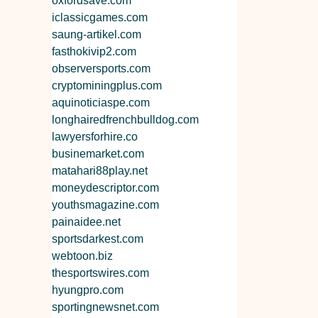
oxfordsave.com
iclassicgames.com
saung-artikel.com
fasthokivip2.com
observersports.com
cryptominingplus.com
aquinoticiaspe.com
longhairedfrenchbulldog.com
lawyersforhire.co
businemarket.com
matahari88play.net
moneydescriptor.com
youthsmagazine.com
painaidee.net
sportsdarkest.com
webtoon.biz
thesportswires.com
hyungpro.com
sportingnewsnet.com