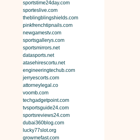
sportstime24day.com
sporteslive.com
theblingblingshields.com
pinkfrenchtipnails.com
newgamestv.com
sportsgallerys.com
sportsmirrors.net
datasports.net
atasehirescortu.net
engineeringtechub.com
jerryescorts.com
attorneylegal.co
voomb.com
techgadgetpoint.com
tvsportsguide24.com
sportsreviews24.com
dubai360blog.com
lucky77slot.org
growmefast.com