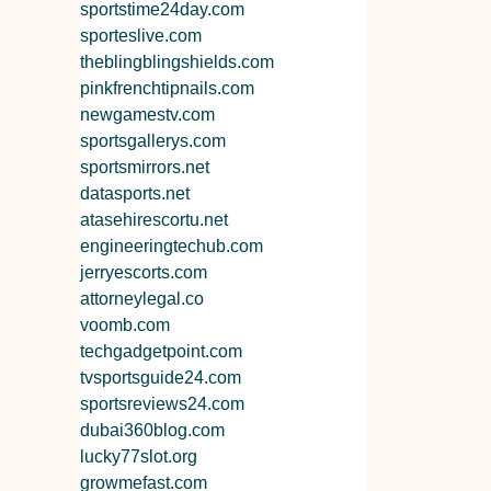
sportstime24day.com
sporteslive.com
theblingblingshields.com
pinkfrenchtipnails.com
newgamestv.com
sportsgallerys.com
sportsmirrors.net
datasports.net
atasehirescortu.net
engineeringtechub.com
jerryescorts.com
attorneylegal.co
voomb.com
techgadgetpoint.com
tvsportsguide24.com
sportsreviews24.com
dubai360blog.com
lucky77slot.org
growmefast.com