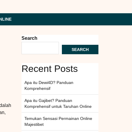
NLINE
Search
SEARCH
Recent Posts
Apa itu Dewi4D? Panduan
Komprehensif
Apa itu Gajibet? Panduan
dalah
Komprehensif untuk Taruhan Online
an,
Temukan Sensasi Permainan Online
Majestibet