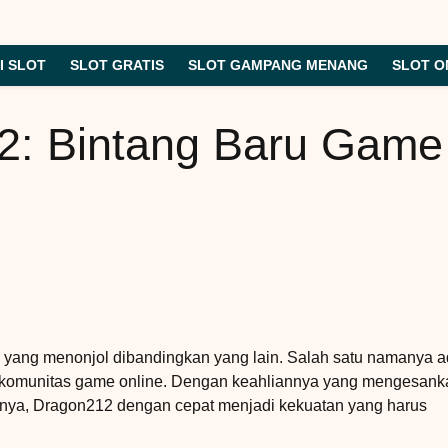
I SLOT
SLOT GRATIS
SLOT GAMPANG MENANG
SLOT O
2: Bintang Baru Game
yang menonjol dibandingkan yang lain. Salah satu namanya a
i komunitas game online. Dengan keahliannya yang mengesank
tiknya, Dragon212 dengan cepat menjadi kekuatan yang harus