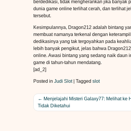
berdedikasi, tidak mengherankan jika banyak
dunia game online terlihat cerah, dan terlihat j
tersebut.
Kesimpulannya, Dragon212 adalah bintang yan
membuat namanya terkenal dengan keterampil
dedikasinya yang tak tergoyahkan pada keahlia
lebih banyak pengikut, jelas bahwa Dragon21
online. Awasi bintang yang sedang naik daun 
game di tahun-tahun mendatang.
[ad_2]
Posted in
Judi Slot
|
Tagged
slot
Post
Menjelajahi Misteri Galaxy77: Melihat ke 
Tidak Diketahui
navigation