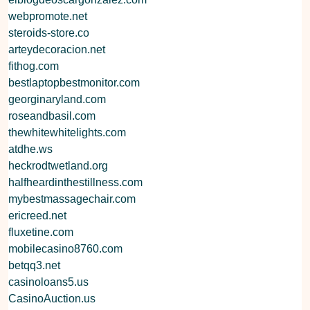
webpromote.net
steroids-store.co
arteydecoracion.net
fithog.com
bestlaptopbestmonitor.com
georginaryland.com
roseandbasil.com
thewhitewhitelights.com
atdhe.ws
heckrodtwetland.org
halfheardinthestillness.com
mybestmassagechair.com
ericreed.net
fluxetine.com
mobilecasino8760.com
betqq3.net
casinoloans5.us
CasinoAuction.us