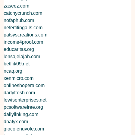
zaseez.com
catchycrunch.com
nofaphub.com
nefertitingalls.com
patsyscreations.com
income4proof.com
educaritas.org
lensajelajah.com
betflik09.net
ncaq.org
xenmicro.com
onlineshopera.com
dartyfresh.com
lewisenterprises.net
pcsoftwarefree.org
dailylinking.com
dnafyx.com
giocolenuvole.com