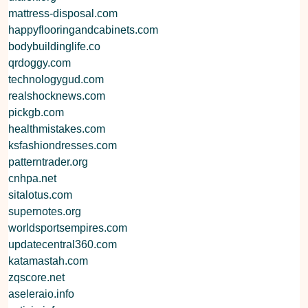
mattress-disposal.com
happyflooringandcabinets.com
bodybuildinglife.co
qrdoggy.com
technologygud.com
realshocknews.com
pickgb.com
healthmistakes.com
ksfashiondresses.com
patterntrader.org
cnhpa.net
sitalotus.com
supernotes.org
worldsportsempires.com
updatecentral360.com
katamastah.com
zqscore.net
aseleraio.info