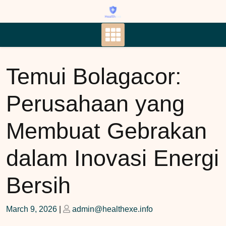
Skip
to
content
Temui Bolagacor:
Perusahaan yang
Membuat Gebrakan
dalam Inovasi Energi
Bersih
Posted
Posted
March 9, 2026
|
admin@healthexe.info
on
on