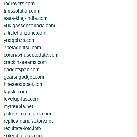
rodrovers.com
tripssolution.com
satta-king-india.com
yukigassencanada.com
articlehorizone.com
yuqqbbzp.com
7betagents6.com
coronavirusuptodate.com
crackinstreams.com
gadgetspak.com
gearsngadget.com
hireseodoctor.com
lapsfit.com
levelup-fast.com
mytreepla.net
pokersimulations.com
replicamanufactory.net
rezultate-loto.info
splendifulous.com