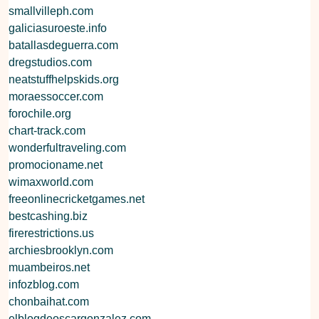
smallvilleph.com
galiciasuroeste.info
batallasdeguerra.com
dregstudios.com
neatstuffhelpskids.org
moraessoccer.com
forochile.org
chart-track.com
wonderfultraveling.com
promocioname.net
wimaxworld.com
freeonlinecricketgames.net
bestcashing.biz
firerestrictions.us
archiesbrooklyn.com
muambeiros.net
infozblog.com
chonbaihat.com
elblogdeoscargonzalez.com