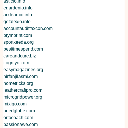
asticio.info
egardenio.info
arxteamio.info
getalexio.info
accountaudittaxcon.com
prymprint.com
sportkeeda.org
besttimespend.com
careandcure.biz
cogniyo.com
easymagazines.org
hirfanjilasmi.com
hometricks.org
leathercraftpro.com
microgridpower.org
mixiqo.com
needglobe.com
ortocoach.com
passionawe.com