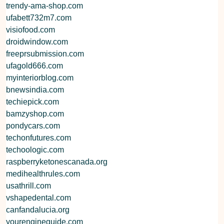
trendy-ama-shop.com
ufabett732m7.com
visiofood.com
droidwindow.com
freeprsubmission.com
ufagold666.com
myinteriorblog.com
bnewsindia.com
techiepick.com
bamzyshop.com
pondycars.com
techonfutures.com
techoologic.com
raspberryketonescanada.org
medihealthrules.com
usathrill.com
vshapedental.com
canfandalucia.org
yourengineguide.com