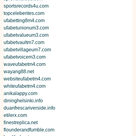
sportsrecords4u.com
topceleberites.com
ufabetting8m4.com
ufabetunionum3.com
ufabetvalueum3.com
ufabetvaultm7.com
ufabetvillageum7.com
ufabetvoicem3.com
waveufabetm4.com
wayang88.net
websiteufabetm4.com
whiteufabetm4.com
anikalappy.com
dininghelsinki.info
duanfrescariverside.info
etilerx.com
finestreplica.net
flounderandfumble.com