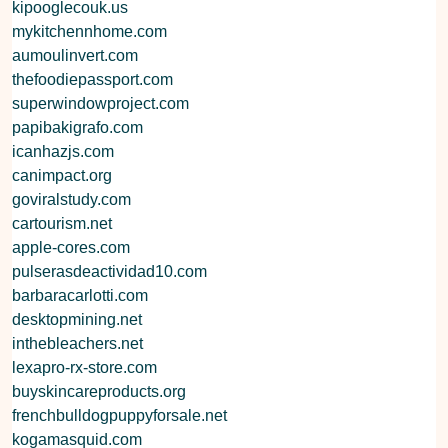
kipooglecouk.us
mykitchennhome.com
aumoulinvert.com
thefoodiepassport.com
superwindowproject.com
papibakigrafo.com
icanhazjs.com
canimpact.org
goviralstudy.com
cartourism.net
apple-cores.com
pulserasdeactividad10.com
barbaracarlotti.com
desktopmining.net
inthebleachers.net
lexapro-rx-store.com
buyskincareproducts.org
frenchbulldogpuppyforsale.net
kogamasquid.com