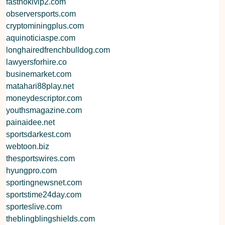
fasthokivip2.com
observersports.com
cryptominingplus.com
aquinoticiaspe.com
longhairedfrenchbulldog.com
lawyersforhire.co
businemarket.com
matahari88play.net
moneydescriptor.com
youthsmagazine.com
painaidee.net
sportsdarkest.com
webtoon.biz
thesportswires.com
hyungpro.com
sportingnewsnet.com
sportstime24day.com
sporteslive.com
theblingblingshields.com