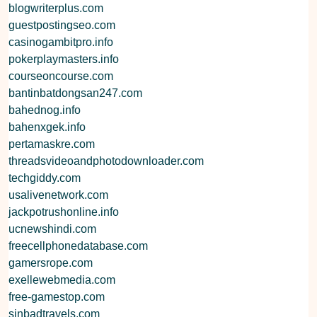
blogwriterplus.com
guestpostingseo.com
casinogambitpro.info
pokerplaymasters.info
courseoncourse.com
bantinbatdongsan247.com
bahednog.info
bahenxgek.info
pertamaskre.com
threadsvideoandphotodownloader.com
techgiddy.com
usalivenetwork.com
jackpotrushonline.info
ucnewshindi.com
freecellphonedatabase.com
gamersrope.com
exellewebmedia.com
free-gamestop.com
sinbadtravels.com