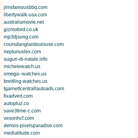
jimsfamousbbq.com
libertywalk-usa.com
australiamovie.net
gizmobird.co.uk
mp3djsong.com
coursdanglaistoulouse.com
neptunuslex.com
auguri-di-natale.info
michelewatch.us
omega--watches.us
breitling-watches.us
tgarnettcentrallautoads.com
fixadvert.com
autopluz.co
save3time-c.com
vexonhcf.com
demos-pixelsparadise.com
mediatitude.com