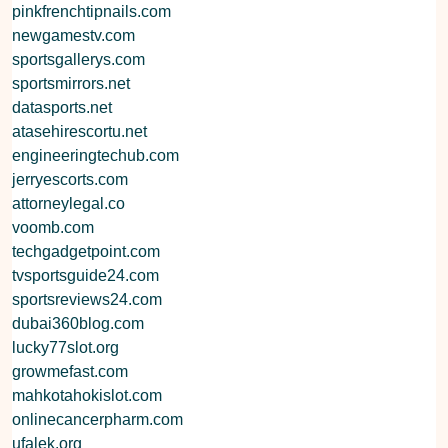
pinkfrenchtipnails.com
newgamestv.com
sportsgallerys.com
sportsmirrors.net
datasports.net
atasehirescortu.net
engineeringtechub.com
jerryescorts.com
attorneylegal.co
voomb.com
techgadgetpoint.com
tvsportsguide24.com
sportsreviews24.com
dubai360blog.com
lucky77slot.org
growmefast.com
mahkotahokislot.com
onlinecancerpharm.com
ufalek.org