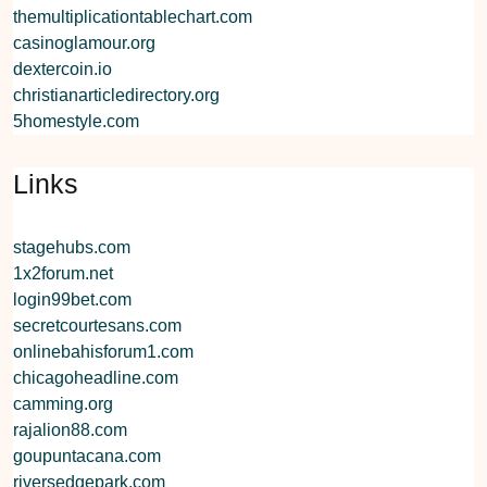
themultiplicationtablechart.com
casinoglamour.org
dextercoin.io
christianarticledirectory.org
5homestyle.com
Links
stagehubs.com
1x2forum.net
login99bet.com
secretcourtesans.com
onlinebahisforum1.com
chicagoheadline.com
camming.org
rajalion88.com
goupuntacana.com
riversedgepark.com