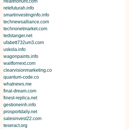
healthohunt.com
retefuturah.info
smartinvestinginfo.info
technewsalliance.com
technonetmarket.com
tedstanger.net
ufabett732um3.com
uskola.info
wagonpaints.info
waitfornext.com
clearvisionmarketing.co
quantum-code.co
whatnews.me
final-dream.com
finest-replica.net
gestioneinh.info
prosportdaily.net
salesinvest22.com
teseract.org