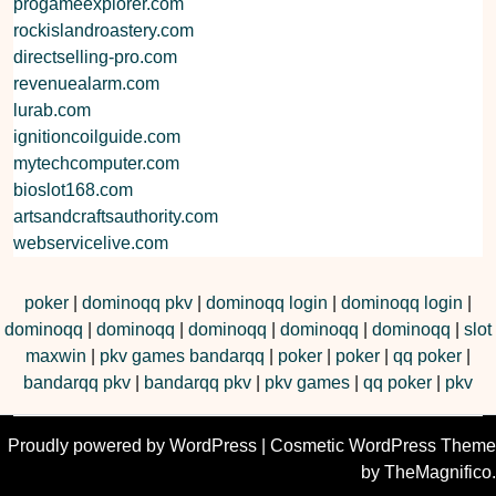
progameexplorer.com
rockislandroastery.com
directselling-pro.com
revenuealarm.com
lurab.com
ignitioncoilguide.com
mytechcomputer.com
bioslot168.com
artsandcraftsauthority.com
webservicelive.com
poker
|
dominoqq pkv
|
dominoqq login
|
dominoqq login
|
dominoqq
|
dominoqq
|
dominoqq
|
dominoqq
|
dominoqq
|
slot
maxwin
|
pkv games bandarqq
|
poker
|
poker
|
qq poker
|
bandarqq pkv
|
bandarqq pkv
|
pkv games
|
qq poker
|
pkv
Proudly powered by WordPress
|
Cosmetic WordPress Theme
by TheMagnifico.