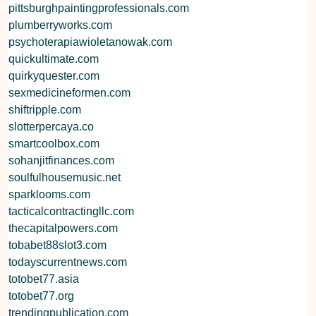
pittsburghpaintingprofessionals.com
plumberryworks.com
psychoterapiawioletanowak.com
quickultimate.com
quirkyquester.com
sexmedicineformen.com
shiftripple.com
slotterpercaya.co
smartcoolbox.com
sohanjitfinances.com
soulfulhousemusic.net
sparklooms.com
tacticalcontractingllc.com
thecapitalpowers.com
tobabet88slot3.com
todayscurrentnews.com
totobet77.asia
totobet77.org
trendingpublication.com