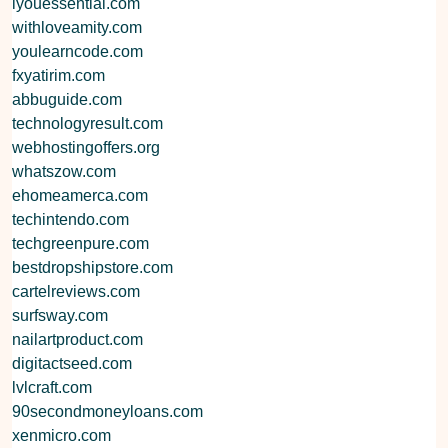
iyouessential.com
withloveamity.com
youlearncode.com
fxyatirim.com
abbuguide.com
technologyresult.com
webhostingoffers.org
whatszow.com
ehomeamerca.com
techintendo.com
techgreenpure.com
bestdropshipstore.com
cartelreviews.com
surfsway.com
nailartproduct.com
digitactseed.com
lvlcraft.com
90secondmoneyloans.com
xenmicro.com