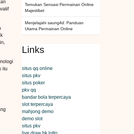
gan
Temukan Sensasi Permainan Online
atif
Majestibet
Menjelajahi saung4d: Panduan
a
Utama Permainan Online
uk
in,
Links
nologi
situs qq online
 itu
situs pkv
situs poker
pkv qq
bandar bola terpercaya
i
slot terpercaya
ang
mahjong demo
demo slot
situs pkv
live draw hk lotto