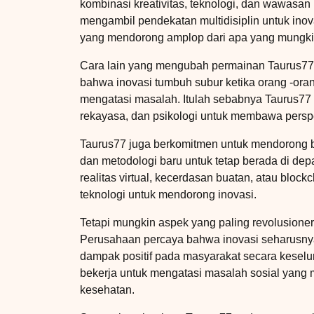
kombinasi kreativitas, teknologi, dan wawasa
mengambil pendekatan multidisiplin untuk inov
yang mendorong amplop dari apa yang mungki
Cara lain yang mengubah permainan Taurus77 
bahwa inovasi tumbuh subur ketika orang -oran
mengatasi masalah. Itulah sebabnya Taurus77 b
rekayasa, dan psikologi untuk membawa perspek
Taurus77 juga berkomitmen untuk mendorong ba
dan metodologi baru untuk tetap berada di dep
realitas virtual, kecerdasan buatan, atau bloc
teknologi untuk mendorong inovasi.
Tetapi mungkin aspek yang paling revolusione
Perusahaan percaya bahwa inovasi seharusnya
dampak positif pada masyarakat secara keselu
bekerja untuk mengatasi masalah sosial yang 
kesehatan.