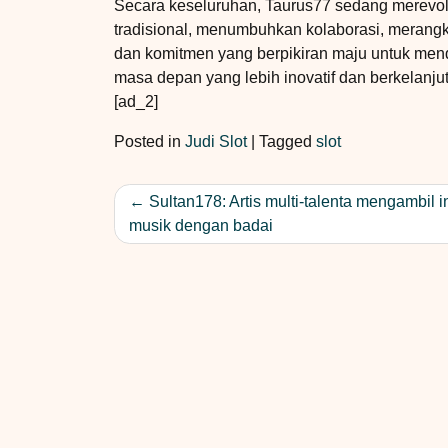
Secara keseluruhan, Taurus77 sedang merevolu
tradisional, menumbuhkan kolaborasi, merangku
dan komitmen yang berpikiran maju untuk men
masa depan yang lebih inovatif dan berkelanju
[ad_2]
Posted in
Judi Slot
|
Tagged
slot
Post
Sultan178: Artis multi-talenta mengambil i
musik dengan badai
navigation