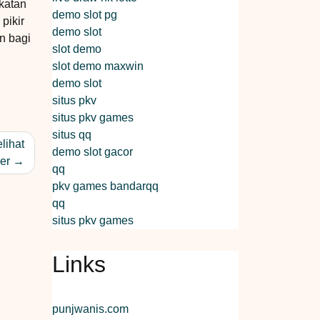
katan
demo slot pg
pikir
demo slot
n bagi
slot demo
slot demo maxwin
demo slot
situs pkv
situs pkv games
situs qq
lihat
demo slot gacor
er
qq
pkv games bandarqq
qq
situs pkv games
Links
punjwanis.com