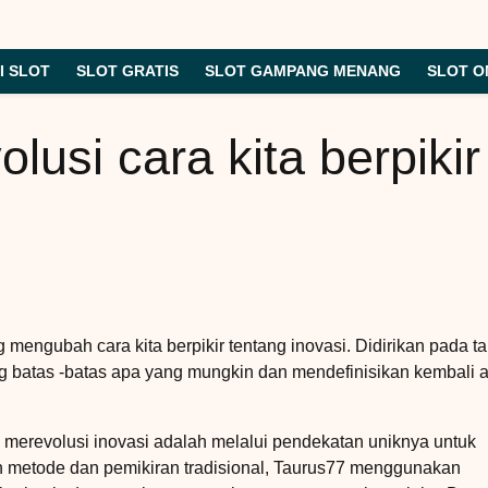
I SLOT
SLOT GRATIS
SLOT GAMPANG MENANG
SLOT O
lusi cara kita berpikir
mengubah cara kita berpikir tentang inovasi. Didirikan pada t
g batas -batas apa yang mungkin dan mendefinisikan kembali 
merevolusi inovasi adalah melalui pendekatan uniknya untuk
 metode dan pemikiran tradisional, Taurus77 menggunakan