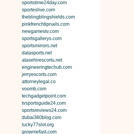
sportstime24day.com
sporteslive.com
theblingblingshields.com
pinkfrenchtipnails.com
newgamestv.com
sportsgallerys.com
sportsmirrors.net
datasports.net
atasehirescortu.net
engineeringtechub.com
jerryescorts.com
attorneylegal.co
voomb.com
techgadgetpoint.com
tvsportsguide24.com
sportsreviews24.com
dubai360blog.com
lucky77slot.org
growmefast.com