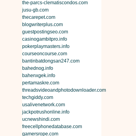
the-parcs-clematiscondos.com
jusu-gb.com
thecarepet.com
blogwriterplus.com
guestpostingseo.com
casinogambitpro.info
pokerplaymasters.info
courseoncourse.com
bantinbatdongsan247.com
bahednog.info
bahenxgek.info
pertamaskre.com
threadsvideoandphotodownloader.com
techgiddy.com
usalivenetwork.com
jackpotrushonline.info
ucnewshindi.com
freecellphonedatabase.com
gamersrope.com