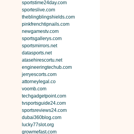
sportstime24day.com
sporteslive.com
theblingblingshields.com
pinkfrenchtipnails.com
newgamestv.com
sportsgallerys.com
sportsmirrors.net
datasports.net
atasehirescortu.net
engineeringtechub.com
jerryescorts.com
attorneylegal.co
voomb.com
techgadgetpoint.com
tvsportsguide24.com
sportsreviews24.com
dubai360blog.com
lucky77slot.org
growmefast.com