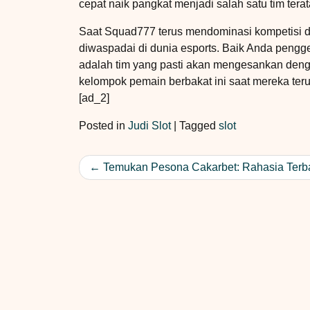
cepat naik pangkat menjadi salah satu tim tera
Saat Squad777 terus mendominasi kompetisi d
diwaspadai di dunia esports. Baik Anda pengg
adalah tim yang pasti akan mengesankan denga
kelompok pemain berbakat ini saat mereka teru
[ad_2]
Posted in
Judi Slot
|
Tagged
slot
Post
Temukan Pesona Cakarbet: Rahasia Terba
navigation