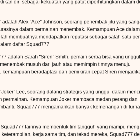
ikan diri sebagai kekuatan yang patut diperhitungkan dalam d
 adalah Alex “Ace” Johnson, seorang penembak jitu yang sang
 akurasinya dalam permainan menembak. Kemampuan Ace dalam
elah membuatnya mendapatkan reputasi sebagai salah satu pe
 dalam daftar Squad777.
777 adalah Sarah “Siren” Smith, pemain serba bisa yang unggu
a menembak musuh dari jauh atau memimpin timnya menuju
, kemampuan beradaptasi dan pemikiran cepat Siren menjadik
“Joker” Lee, seorang dalang strategis yang unggul dalam menc
an permainan. Kemampuan Joker membaca medan perang dan
membantu Squad777 mengamankan banyak kemenangan di turn
ta Squad777 lainnya membentuk tim tangguh yang mampu meng
keterampilan, kerja sama tim, dan tekad mereka, Squad777 d