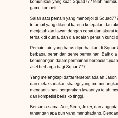
komunikasi yang kuat, Squad777 telah membukt
game kompetitif.
Salah satu pemain yang menonjol di Squad777
terampil yang dikenal karena ketepatan dan
menjatuhkan lawan dengan cepat dan akurat t
terbaik di dunia, dan dia adalah pemain kunci
Pemain lain yang harus diperhatikan di Squad
berbagai peran dan genre permainan. Baik di
kemenangan dalam permainan berbasis tujuan
aset berharga bagi Squad777.
Yang melengkapi daftar tersebut adalah Jason 
dan melaksanakan strategi yang memenangk
mengantisipasi pergerakan lawannya telah 
dan kompetisi berisiko tinggi.
Bersama-sama, Ace, Siren, Joker, dan anggo
tantangan apa pun yang menghadang. Dengan 