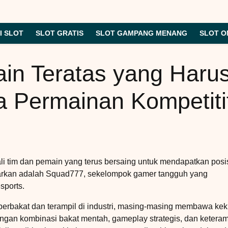
I SLOT
SLOT GRATIS
SLOT GAMPANG MENANG
SLOT O
in Teratas yang Haru
a Permainan Kompetiti
li tim dan pemain yang terus bersaing untuk mendapatkan posi
parkan adalah Squad777, sekelompok gamer tangguh yang
sports.
 berbakat dan terampil di industri, masing-masing membawa ke
gan kombinasi bakat mentah, gameplay strategis, dan keteram