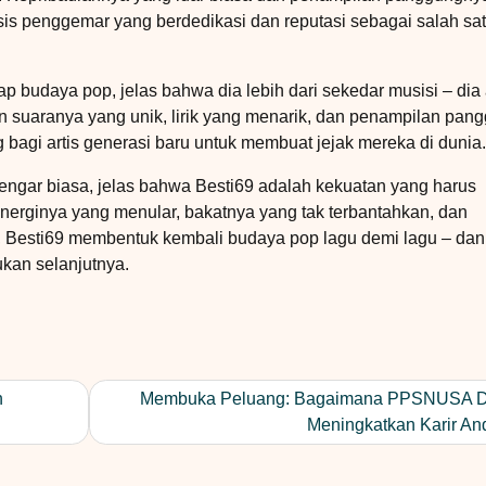
s penggemar yang berdedikasi dan reputasi sebagai salah satu
p budaya pop, jelas bahwa dia lebih dari sekedar musisi – dia
suaranya yang unik, lirik yang menarik, dan penampilan pan
agi artis generasi baru untuk membuat jejak mereka di dunia.
ngar biasa, jelas bahwa Besti69 adalah kekuatan yang harus
energinya yang menular, bakatnya yang tak terbantahkan, dan
ut, Besti69 membentuk kembali budaya pop lagu demi lagu – dan
ukan selanjutnya.
n
Membuka Peluang: Bagaimana PPSNUSA D
Meningkatkan Karir An