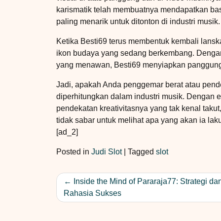
karismatik telah membuatnya mendapatkan basi
paling menarik untuk ditonton di industri musik.
Ketika Besti69 terus membentuk kembali lanska
ikon budaya yang sedang berkembang. Dengan 
yang menawan, Besti69 menyiapkan panggung b
Jadi, apakah Anda penggemar berat atau pende
diperhitungkan dalam industri musik. Dengan 
pendekatan kreativitasnya yang tak kenal tak
tidak sabar untuk melihat apa yang akan ia lak
[ad_2]
Posted in
Judi Slot
|
Tagged
slot
Post
Inside the Mind of Pararaja77: Strategi da
Rahasia Sukses
navigation