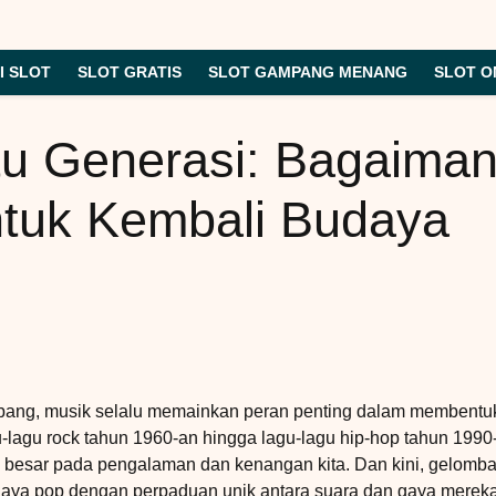
I SLOT
SLOT GRATIS
SLOT GAMPANG MENANG
SLOT O
tu Generasi: Bagaima
tuk Kembali Budaya
bang, musik selalu memainkan peran penting dalam membentu
gu-lagu rock tahun 1960-an hingga lagu-lagu hip-hop tahun 1990
 besar pada pengalaman dan kenangan kita. Dan kini, gelomb
aya pop dengan perpaduan unik antara suara dan gaya mereka