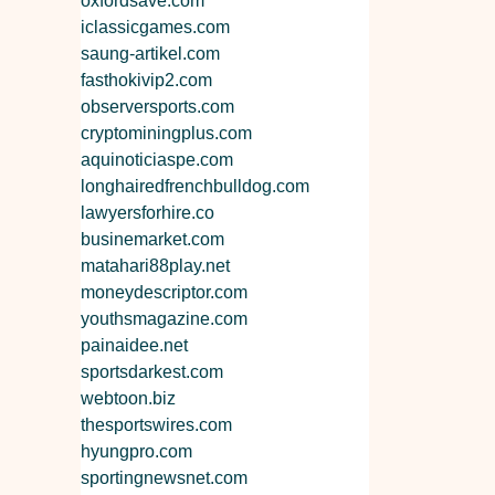
oxfordsave.com
iclassicgames.com
saung-artikel.com
fasthokivip2.com
observersports.com
cryptominingplus.com
aquinoticiaspe.com
longhairedfrenchbulldog.com
lawyersforhire.co
businemarket.com
matahari88play.net
moneydescriptor.com
youthsmagazine.com
painaidee.net
sportsdarkest.com
webtoon.biz
thesportswires.com
hyungpro.com
sportingnewsnet.com