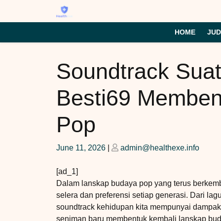
Skip
to
content
HOME
JUD
Soundtrack Sua
Besti69 Memben
Pop
Posted
Posted
June 11, 2026
|
admin@healthexe.info
on
on
[ad_1]
Dalam lanskap budaya pop yang terus berkem
selera dan preferensi setiap generasi. Dari la
soundtrack kehidupan kita mempunyai dampak
seniman baru membentuk kembali lanskap bud