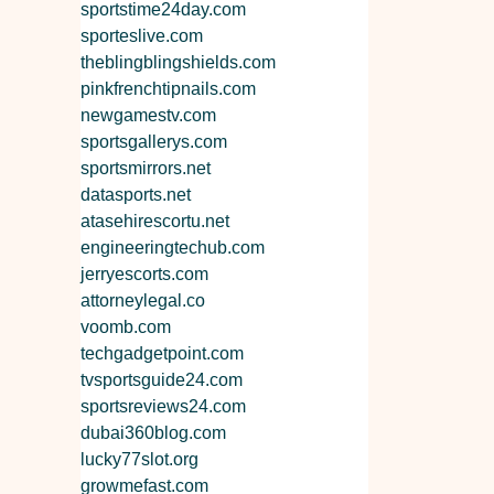
sportstime24day.com
sporteslive.com
theblingblingshields.com
pinkfrenchtipnails.com
newgamestv.com
sportsgallerys.com
sportsmirrors.net
datasports.net
atasehirescortu.net
engineeringtechub.com
jerryescorts.com
attorneylegal.co
voomb.com
techgadgetpoint.com
tvsportsguide24.com
sportsreviews24.com
dubai360blog.com
lucky77slot.org
growmefast.com