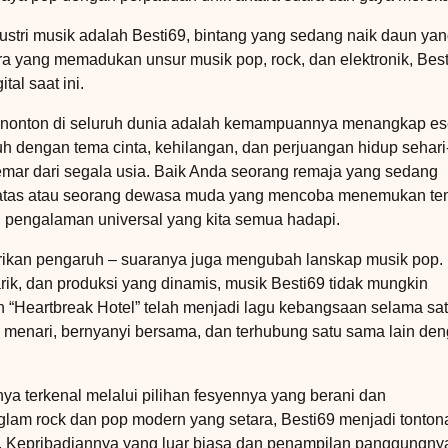
ustri musik adalah Besti69, bintang yang sedang naik daun ya
yang memadukan unsur musik pop, rock, dan elektronik, Best
tal saat ini.
penonton di seluruh dunia adalah kemampuannya menangkap es
uh dengan tema cinta, kehilangan, dan perjuangan hidup sehari-
mar dari segala usia. Baik Anda seorang remaja yang sedang
h atas atau seorang dewasa muda yang mencoba menemukan te
g pengalaman universal yang kita semua hadapi.
rikan pengaruh – suaranya juga mengubah lanskap musik pop.
k, dan produksi yang dinamis, musik Besti69 tidak mungkin
an “Heartbreak Hotel” telah menjadi lagu kebangsaan selama sa
 menari, bernyanyi bersama, dan terhubung satu sama lain de
a terkenal melalui pilihan fesyennya yang berani dan
glam rock dan pop modern yang setara, Besti69 menjadi tonton
a. Kepribadiannya yang luar biasa dan penampilan panggungny