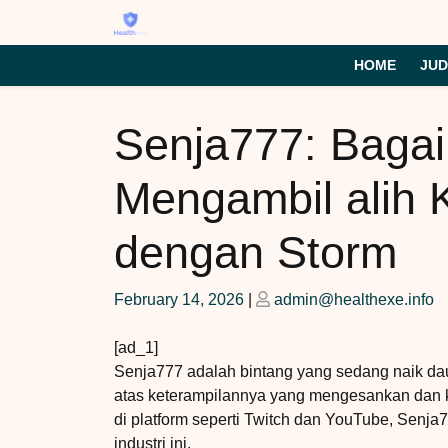
Skip
to
content
HOME
JUD
Senja777: Baga
Mengambil alih
dengan Storm
Posted
Posted
February 14, 2026
|
admin@healthexe.info
on
on
[ad_1]
Senja777 adalah bintang yang sedang naik d
atas keterampilannya yang mengesankan dan 
di platform seperti Twitch dan YouTube, Senja
industri ini.