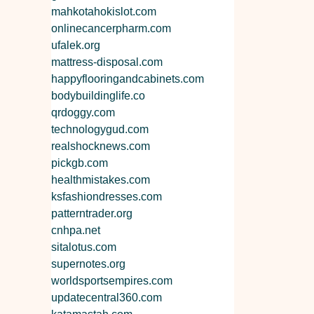
mahkotahokislot.com
onlinecancerpharm.com
ufalek.org
mattress-disposal.com
happyflooringandcabinets.com
bodybuildinglife.co
qrdoggy.com
technologygud.com
realshocknews.com
pickgb.com
healthmistakes.com
ksfashiondresses.com
patterntrader.org
cnhpa.net
sitalotus.com
supernotes.org
worldsportsempires.com
updatecentral360.com