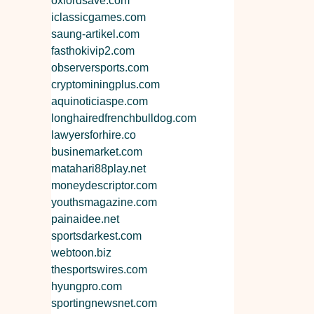
oxfordsave.com
iclassicgames.com
saung-artikel.com
fasthokivip2.com
observersports.com
cryptominingplus.com
aquinoticiaspe.com
longhairedfrenchbulldog.com
lawyersforhire.co
businemarket.com
matahari88play.net
moneydescriptor.com
youthsmagazine.com
painaidee.net
sportsdarkest.com
webtoon.biz
thesportswires.com
hyungpro.com
sportingnewsnet.com