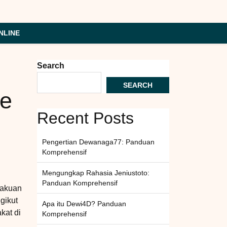
NLINE
Search
SEARCH
ne
Recent Posts
Pengertian Dewanaga77: Panduan
Komprehensif
Mengungkap Rahasia Jeniustoto:
Panduan Komprehensif
gakuan
gikut
Apa itu Dewi4D? Panduan
kat di
Komprehensif