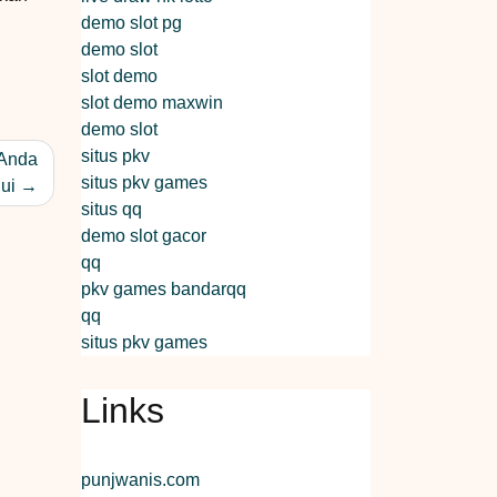
demo slot pg
demo slot
slot demo
slot demo maxwin
demo slot
situs pkv
 Anda
situs pkv games
ui
situs qq
demo slot gacor
qq
pkv games bandarqq
qq
situs pkv games
Links
punjwanis.com