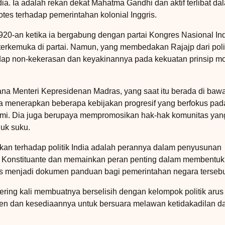
ia. Ia adalah rekan dekat Mahatma Gandhi dan aktif terlibat da
tes terhadap pemerintahan kolonial Inggris.
1920-an ketika ia bergabung dengan partai Kongres Nasional Ind
terkemuka di partai. Namun, yang membedakan Rajajp dari polit
ap non-kekerasan dan keyakinannya pada kekuatan prinsip mo
ana Menteri Kepresidenan Madras, yang saat itu berada di baw
a menerapkan beberapa kebijakan progresif yang berfokus pad
mi. Dia juga berupaya mempromosikan hak-hak komunitas yan
duk suku.
fikan terhadap politik India adalah perannya dalam penyusunan
lis Konstituante dan memainkan peran penting dalam membentuk
terus menjadi dokumen panduan bagi pemerintahan negara tersebu
ering kali membuatnya berselisih dengan kelompok politik arus
den dan kesediaannya untuk bersuara melawan ketidakadilan d