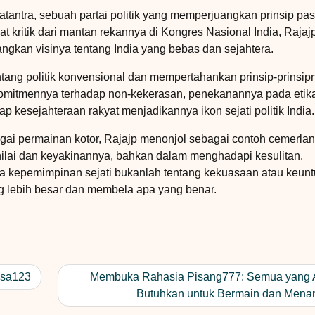
tantra, sebuah partai politik yang memperjuangkan prinsip pas
 kritik dari mantan rekannya di Kongres Nasional India, Rajajp
gkan visinya tentang India yang bebas dan sejahtera.
ang politik konvensional dan mempertahankan prinsip-prinsip
 Komitmennya terhadap non-kekerasan, penekanannya pada etik
ap kesejahteraan rakyat menjadikannya ikon sejati politik India.
agai permainan kotor, Rajajp menonjol sebagai contoh cemerla
-nilai dan keyakinannya, bahkan dalam menghadapi kesulitan.
a kepemimpinan sejati bukanlah tentang kekuasaan atau keun
g lebih besar dan membela apa yang benar.
Bisa123
Membuka Rahasia Pisang777: Semua yang
Butuhkan untuk Bermain dan Mena