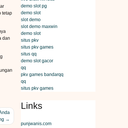
demo slot pg
ar
demo slot
 tetap
slot demo
slot demo maxwin
nya
demo slot
a dan
situs pkv
situs pkv games
situs qq
ng
demo slot gacor
qq
tungan
pkv games bandarqq
qq
situs pkv games
Links
 Anda
ng
punjwanis.com