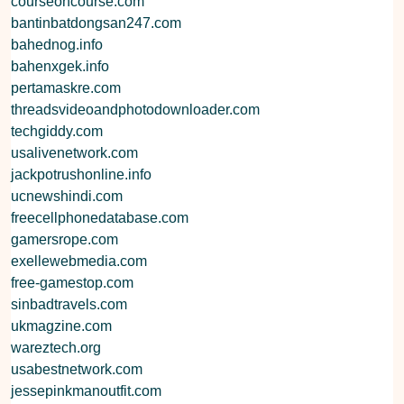
courseoncourse.com
bantinbatdongsan247.com
bahednog.info
bahenxgek.info
pertamaskre.com
threadsvideoandphotodownloader.com
techgiddy.com
usalivenetwork.com
jackpotrushonline.info
ucnewshindi.com
freecellphonedatabase.com
gamersrope.com
exellewebmedia.com
free-gamestop.com
sinbadtravels.com
ukmagzine.com
wareztech.org
usabestnetwork.com
jessepinkmanoutfit.com