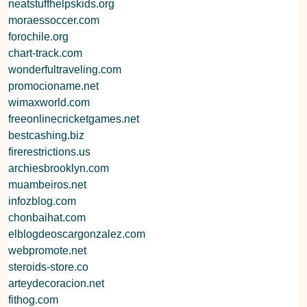
neatstuffhelpskids.org
moraessoccer.com
forochile.org
chart-track.com
wonderfultraveling.com
promocioname.net
wimaxworld.com
freeonlinecricketgames.net
bestcashing.biz
firerestrictions.us
archiesbrooklyn.com
muambeiros.net
infozblog.com
chonbaihat.com
elblogdeoscargonzalez.com
webpromote.net
steroids-store.co
arteydecoracion.net
fithog.com