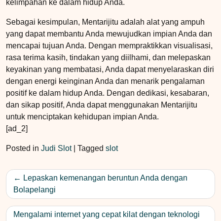
kelimpahan ke dalam hidup Anda.
Sebagai kesimpulan, Mentarijitu adalah alat yang ampuh
yang dapat membantu Anda mewujudkan impian Anda dan
mencapai tujuan Anda. Dengan mempraktikkan visualisasi,
rasa terima kasih, tindakan yang diilhami, dan melepaskan
keyakinan yang membatasi, Anda dapat menyelaraskan diri
dengan energi keinginan Anda dan menarik pengalaman
positif ke dalam hidup Anda. Dengan dedikasi, kesabaran,
dan sikap positif, Anda dapat menggunakan Mentarijitu
untuk menciptakan kehidupan impian Anda.
[ad_2]
Posted in
Judi Slot
|
Tagged
slot
Post
Lepaskan kemenangan beruntun Anda dengan
navigation
Bolapelangi
Mengalami internet yang cepat kilat dengan teknologi