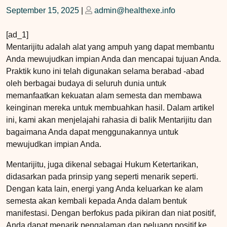
Posted
Posted
September 15, 2025
|
admin@healthexe.info
on
on
[ad_1]
Mentarijitu adalah alat yang ampuh yang dapat membantu
Anda mewujudkan impian Anda dan mencapai tujuan Anda.
Praktik kuno ini telah digunakan selama berabad -abad
oleh berbagai budaya di seluruh dunia untuk
memanfaatkan kekuatan alam semesta dan membawa
keinginan mereka untuk membuahkan hasil. Dalam artikel
ini, kami akan menjelajahi rahasia di balik Mentarijitu dan
bagaimana Anda dapat menggunakannya untuk
mewujudkan impian Anda.
Mentarijitu, juga dikenal sebagai Hukum Ketertarikan,
didasarkan pada prinsip yang seperti menarik seperti.
Dengan kata lain, energi yang Anda keluarkan ke alam
semesta akan kembali kepada Anda dalam bentuk
manifestasi. Dengan berfokus pada pikiran dan niat positif,
Anda dapat menarik pengalaman dan peluang positif ke