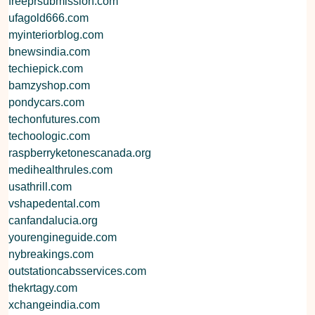
freeprsubmission.com
ufagold666.com
myinteriorblog.com
bnewsindia.com
techiepick.com
bamzyshop.com
pondycars.com
techonfutures.com
techoologic.com
raspberryketonescanada.org
medihealthrules.com
usathrill.com
vshapedental.com
canfandalucia.org
yourengineguide.com
nybreakings.com
outstationcabsservices.com
thekrtagy.com
xchangeindia.com