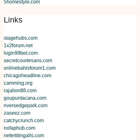
5homestyle.com
Links
stagehubs.com
1x2forum.net
login99bet.com
secretcourtesans.com
onlinebahisforum1.com
chicagoheadline.com
camming.org
rajalion88.com
goupuntacana.com
riversedgepark.com
zaseez.com
catchycrunch.com
nofaphub.com
nefertitingalls.com