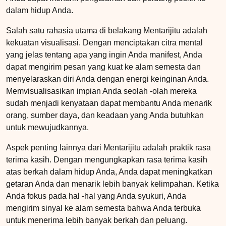
dalam hidup Anda.
Salah satu rahasia utama di belakang Mentarijitu adalah
kekuatan visualisasi. Dengan menciptakan citra mental
yang jelas tentang apa yang ingin Anda manifest, Anda
dapat mengirim pesan yang kuat ke alam semesta dan
menyelaraskan diri Anda dengan energi keinginan Anda.
Memvisualisasikan impian Anda seolah -olah mereka
sudah menjadi kenyataan dapat membantu Anda menarik
orang, sumber daya, dan keadaan yang Anda butuhkan
untuk mewujudkannya.
Aspek penting lainnya dari Mentarijitu adalah praktik rasa
terima kasih. Dengan mengungkapkan rasa terima kasih
atas berkah dalam hidup Anda, Anda dapat meningkatkan
getaran Anda dan menarik lebih banyak kelimpahan. Ketika
Anda fokus pada hal -hal yang Anda syukuri, Anda
mengirim sinyal ke alam semesta bahwa Anda terbuka
untuk menerima lebih banyak berkah dan peluang.