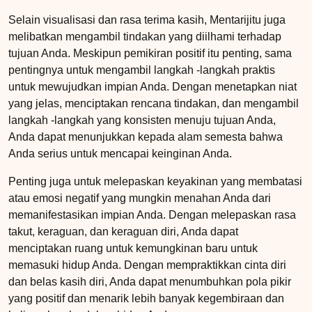
Selain visualisasi dan rasa terima kasih, Mentarijitu juga
melibatkan mengambil tindakan yang diilhami terhadap
tujuan Anda. Meskipun pemikiran positif itu penting, sama
pentingnya untuk mengambil langkah -langkah praktis
untuk mewujudkan impian Anda. Dengan menetapkan niat
yang jelas, menciptakan rencana tindakan, dan mengambil
langkah -langkah yang konsisten menuju tujuan Anda,
Anda dapat menunjukkan kepada alam semesta bahwa
Anda serius untuk mencapai keinginan Anda.
Penting juga untuk melepaskan keyakinan yang membatasi
atau emosi negatif yang mungkin menahan Anda dari
memanifestasikan impian Anda. Dengan melepaskan rasa
takut, keraguan, dan keraguan diri, Anda dapat
menciptakan ruang untuk kemungkinan baru untuk
memasuki hidup Anda. Dengan mempraktikkan cinta diri
dan belas kasih diri, Anda dapat menumbuhkan pola pikir
yang positif dan menarik lebih banyak kegembiraan dan