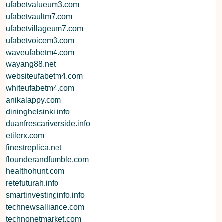
ufabetvalueum3.com
ufabetvaultm7.com
ufabetvillageum7.com
ufabetvoicem3.com
waveufabetm4.com
wayang88.net
websiteufabetm4.com
whiteufabetm4.com
anikalappy.com
dininghelsinki.info
duanfrescariverside.info
etilerx.com
finestreplica.net
flounderandfumble.com
healthohunt.com
retefuturah.info
smartinvestinginfo.info
technewsalliance.com
technonetmarket.com