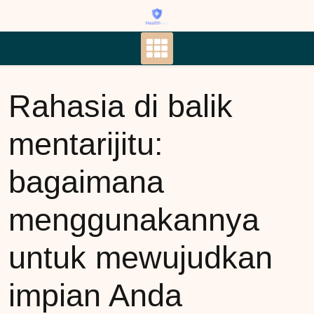
Skip
to
content
Rahasia di balik
mentarijitu:
bagaimana
menggunakannya
untuk mewujudkan
impian Anda