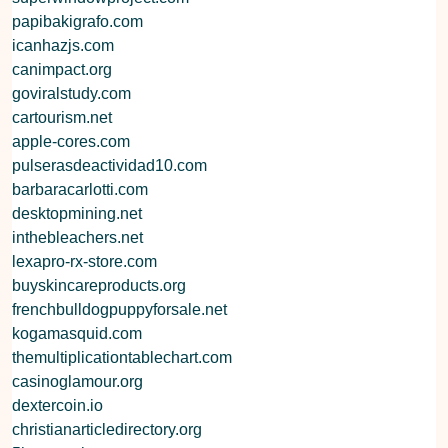
papibakigrafo.com
icanhazjs.com
canimpact.org
goviralstudy.com
cartourism.net
apple-cores.com
pulserasdeactividad10.com
barbaracarlotti.com
desktopmining.net
inthebleachers.net
lexapro-rx-store.com
buyskincareproducts.org
frenchbulldogpuppyforsale.net
kogamasquid.com
themultiplicationtablechart.com
casinoglamour.org
dextercoin.io
christianarticledirectory.org