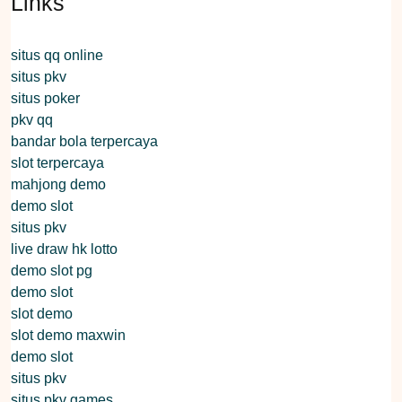
Links
situs qq online
situs pkv
situs poker
pkv qq
bandar bola terpercaya
slot terpercaya
mahjong demo
demo slot
situs pkv
live draw hk lotto
demo slot pg
demo slot
slot demo
slot demo maxwin
demo slot
situs pkv
situs pkv games