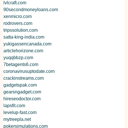
lvlcraft.com
90secondmoneyloans.com
xenmicro.com
rodrovers.com
tripssolution.com
satta-king-india.com
yukigassencanada.com
articlehorizone.com
yuqqbbzp.com
7betagents6.com
coronavirusuptodate.com
crackinstreams.com
gadgetspak.com
gearsngadget.com
hireseodoctor.com
lapsfit.com
levelup-fast.com
mytreepla.net
pokersimulations.com