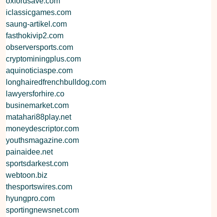
oxfordsave.com
iclassicgames.com
saung-artikel.com
fasthokivip2.com
observersports.com
cryptominingplus.com
aquinoticiaspe.com
longhairedfrenchbulldog.com
lawyersforhire.co
businemarket.com
matahari88play.net
moneydescriptor.com
youthsmagazine.com
painaidee.net
sportsdarkest.com
webtoon.biz
thesportswires.com
hyungpro.com
sportingnewsnet.com