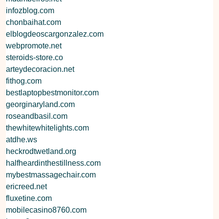
infozblog.com
chonbaihat.com
elblogdeoscargonzalez.com
webpromote.net
steroids-store.co
arteydecoracion.net
fithog.com
bestlaptopbestmonitor.com
georginaryland.com
roseandbasil.com
thewhitewhitelights.com
atdhe.ws
heckrodtwetland.org
halfheardinthestillness.com
mybestmassagechair.com
ericreed.net
fluxetine.com
mobilecasino8760.com