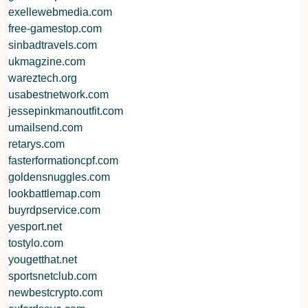
exellewebmedia.com
free-gamestop.com
sinbadtravels.com
ukmagzine.com
wareztech.org
usabestnetwork.com
jessepinkmanoutfit.com
umailsend.com
retarys.com
fasterformationcpf.com
goldensnuggles.com
lookbattlemap.com
buyrdpservice.com
yesport.net
tostylo.com
yougetthat.net
sportsnetclub.com
newbestcrypto.com