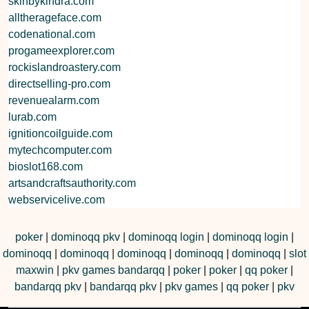
skinbykindra.com
alltherageface.com
codenational.com
progameexplorer.com
rockislandroastery.com
directselling-pro.com
revenuealarm.com
lurab.com
ignitioncoilguide.com
mytechcomputer.com
bioslot168.com
artsandcraftsauthority.com
webservicelive.com
poker
|
dominoqq pkv
|
dominoqq login
|
dominoqq login
|
dominoqq
|
dominoqq
|
dominoqq
|
dominoqq
|
dominoqq
|
slot
maxwin
|
pkv games bandarqq
|
poker
|
poker
|
qq poker
|
bandarqq pkv
|
bandarqq pkv
|
pkv games
|
qq poker
|
pkv