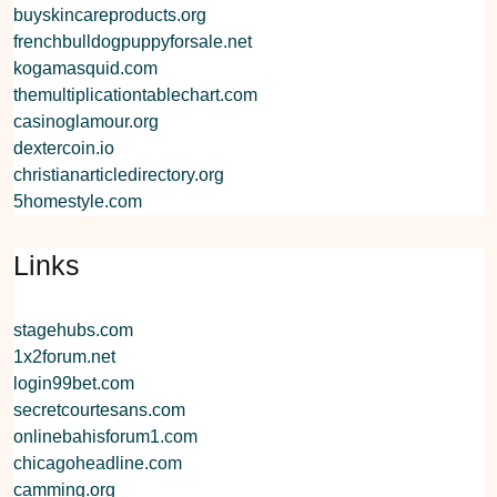
buyskincareproducts.org
frenchbulldogpuppyforsale.net
kogamasquid.com
themultiplicationtablechart.com
casinoglamour.org
dextercoin.io
christianarticledirectory.org
5homestyle.com
Links
stagehubs.com
1x2forum.net
login99bet.com
secretcourtesans.com
onlinebahisforum1.com
chicagoheadline.com
camming.org