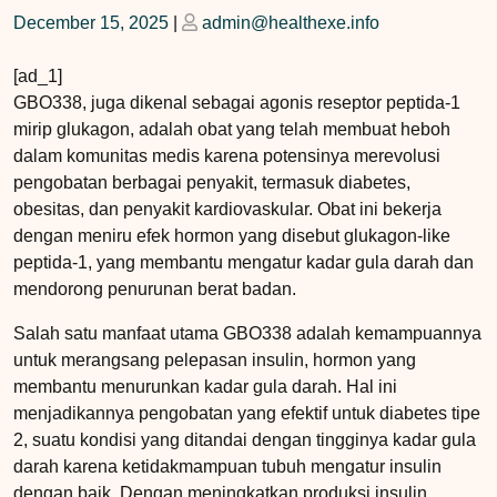
Posted
Posted
December 15, 2025
|
admin@healthexe.info
on
on
[ad_1]
GBO338, juga dikenal sebagai agonis reseptor peptida-1
mirip glukagon, adalah obat yang telah membuat heboh
dalam komunitas medis karena potensinya merevolusi
pengobatan berbagai penyakit, termasuk diabetes,
obesitas, dan penyakit kardiovaskular. Obat ini bekerja
dengan meniru efek hormon yang disebut glukagon-like
peptida-1, yang membantu mengatur kadar gula darah dan
mendorong penurunan berat badan.
Salah satu manfaat utama GBO338 adalah kemampuannya
untuk merangsang pelepasan insulin, hormon yang
membantu menurunkan kadar gula darah. Hal ini
menjadikannya pengobatan yang efektif untuk diabetes tipe
2, suatu kondisi yang ditandai dengan tingginya kadar gula
darah karena ketidakmampuan tubuh mengatur insulin
dengan baik. Dengan meningkatkan produksi insulin,