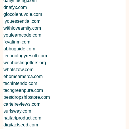
dailylinking.com
dnafyx.com
giocolenuvole.com
iyouessential.com
withloveamity.com
youlearncode.com
fxyatirim.com
abbuguide.com
technologyresult.com
webhostingoffers.org
whatszow.com
ehomeamerca.com
techintendo.com
techgreenpure.com
bestdropshipstore.com
cartelreviews.com
surfsway.com
nailartproduct.com
digitactseed.com