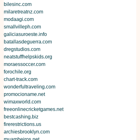
bilesinc.com
milaretreatnz.com
modaagi.com
smallvilleph.com
galiciasuroeste.info
batallasdeguerra.com
dregstudios.com
neatstuffhelpskids.org
moraessoccer.com
forochile.org
chart-track.com
wonderfultraveling.com
promocioname.net
wimaxworld.com
freeonlinecricketgames.net
bestcashing.biz
firerestrictions.us
archiesbrooklyn.com
muambeiros.net