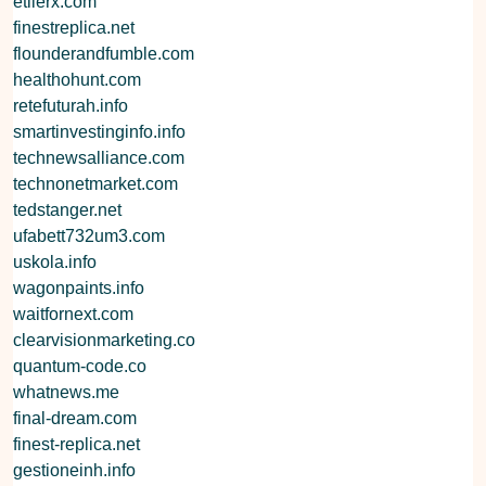
etilerx.com
finestreplica.net
flounderandfumble.com
healthohunt.com
retefuturah.info
smartinvestinginfo.info
technewsalliance.com
technonetmarket.com
tedstanger.net
ufabett732um3.com
uskola.info
wagonpaints.info
waitfornext.com
clearvisionmarketing.co
quantum-code.co
whatnews.me
final-dream.com
finest-replica.net
gestioneinh.info