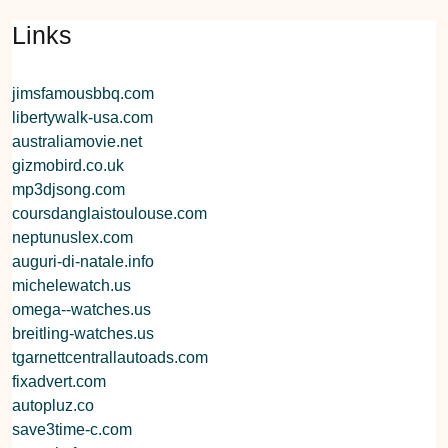
Links
jimsfamousbbq.com
libertywalk-usa.com
australiamovie.net
gizmobird.co.uk
mp3djsong.com
coursdanglaistoulouse.com
neptunuslex.com
auguri-di-natale.info
michelewatch.us
omega--watches.us
breitling-watches.us
tgarnettcentrallautoads.com
fixadvert.com
autopluz.co
save3time-c.com