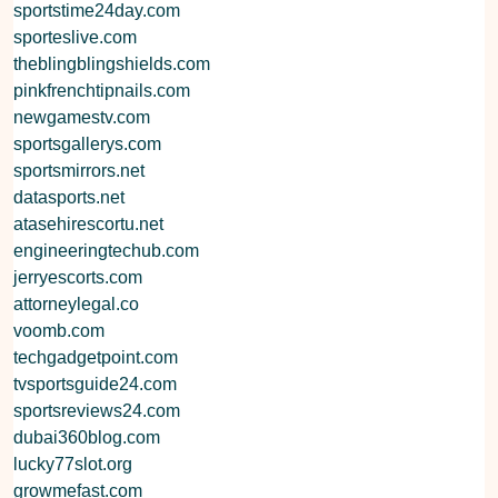
sportstime24day.com
sporteslive.com
theblingblingshields.com
pinkfrenchtipnails.com
newgamestv.com
sportsgallerys.com
sportsmirrors.net
datasports.net
atasehirescortu.net
engineeringtechub.com
jerryescorts.com
attorneylegal.co
voomb.com
techgadgetpoint.com
tvsportsguide24.com
sportsreviews24.com
dubai360blog.com
lucky77slot.org
growmefast.com