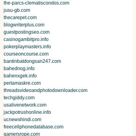
the-parcs-clematiscondos.com
jusu-gb.com
thecarepet.com
blogwriterplus.com
guestpostingseo.com
casinogambitpro.info
pokerplaymasters.info
courseoncourse.com
bantinbatdongsan247.com
bahednog.info
bahenxgek.info
pertamaskre.com
threadsvideoandphotodownloader.com
techgiddy.com
usalivenetwork.com
jackpotrushonline.info
ucnewshindi.com
freecellphonedatabase.com
gamersrope.com