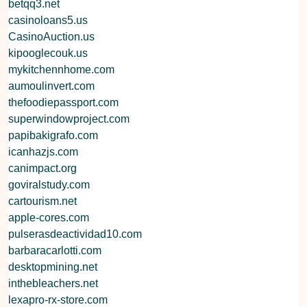
betqq3.net
casinoloans5.us
CasinoAuction.us
kipooglecouk.us
mykitchennhome.com
aumoulinvert.com
thefoodiepassport.com
superwindowproject.com
papibakigrafo.com
icanhazjs.com
canimpact.org
goviralstudy.com
cartourism.net
apple-cores.com
pulserasdeactividad10.com
barbaracarlotti.com
desktopmining.net
inthebleachers.net
lexapro-rx-store.com