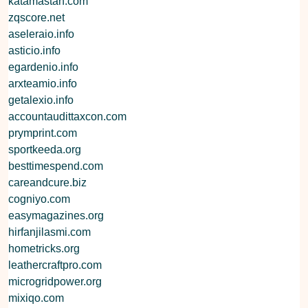
katamastah.com
zqscore.net
aseleraio.info
asticio.info
egardenio.info
arxteamio.info
getalexio.info
accountaudittaxcon.com
prymprint.com
sportkeeda.org
besttimespend.com
careandcure.biz
cogniyo.com
easymagazines.org
hirfanjilasmi.com
hometricks.org
leathercraftpro.com
microgridpower.org
mixiqo.com