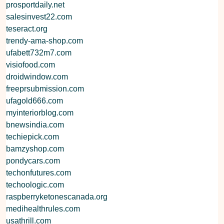
prosportdaily.net
salesinvest22.com
teseract.org
trendy-ama-shop.com
ufabett732m7.com
visiofood.com
droidwindow.com
freeprsubmission.com
ufagold666.com
myinteriorblog.com
bnewsindia.com
techiepick.com
bamzyshop.com
pondycars.com
techonfutures.com
techoologic.com
raspberryketonescanada.org
medihealthrules.com
usathrill.com