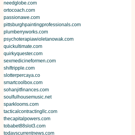
needglobe.com
ortocoach.com
passionawe.com
pittsburghpaintingprofessionals.com
plumberryworks.com
psychoterapiawioletanowak.com
quickultimate.com
quirkyquester.com
sexmedicineformen.com
shiftripple.com
slotterpercaya.co
smartcoolbox.com
sohanjitfinances.com
soulfulhousemusic.net
sparklooms.com
tacticalcontractingllc.com
thecapitalpowers.com
tobabet88slot3.com
todayscurrentnews.com