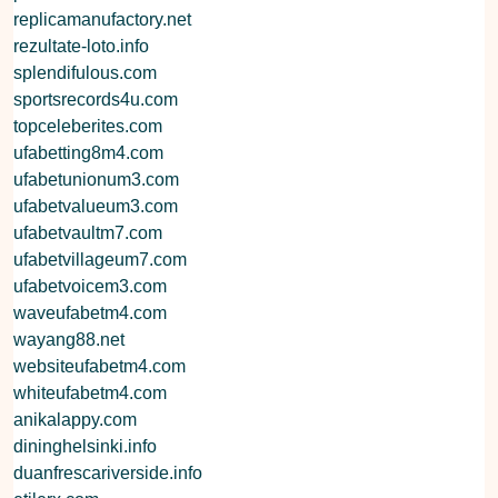
replicamanufactory.net
rezultate-loto.info
splendifulous.com
sportsrecords4u.com
topceleberites.com
ufabetting8m4.com
ufabetunionum3.com
ufabetvalueum3.com
ufabetvaultm7.com
ufabetvillageum7.com
ufabetvoicem3.com
waveufabetm4.com
wayang88.net
websiteufabetm4.com
whiteufabetm4.com
anikalappy.com
dininghelsinki.info
duanfrescariverside.info