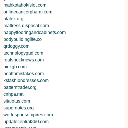
mahkotahokislot.com
onlinecancerpharm.com
ufalek.org
mattress-disposal.com
happyflooringandcabinets.com
bodybuildinglife.co
qrdoggy.com
technologygud.com
realshocknews.com
pickgb.com
healthmistakes.com
ksfashiondresses.com
patterntrader.org
cnhpa.net
sitalotus.com
supernotes.org
worldsportsempires.com
updatecentral360.com