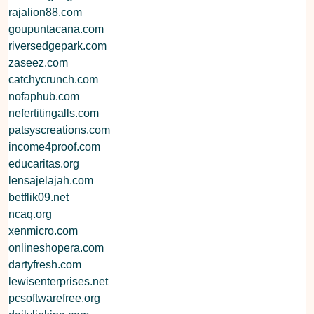
rajalion88.com
goupuntacana.com
riversedgepark.com
zaseez.com
catchycrunch.com
nofaphub.com
nefertitingalls.com
patsyscreations.com
income4proof.com
educaritas.org
lensajelajah.com
betflik09.net
ncaq.org
xenmicro.com
onlineshopera.com
dartyfresh.com
lewisenterprises.net
pcsoftwarefree.org