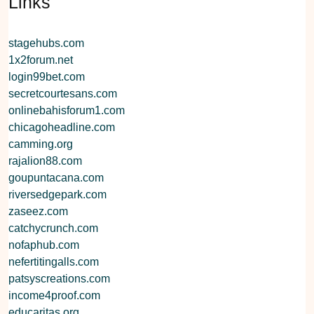
Links
stagehubs.com
1x2forum.net
login99bet.com
secretcourtesans.com
onlinebahisforum1.com
chicagoheadline.com
camming.org
rajalion88.com
goupuntacana.com
riversedgepark.com
zaseez.com
catchycrunch.com
nofaphub.com
nefertitingalls.com
patsyscreations.com
income4proof.com
educaritas.org