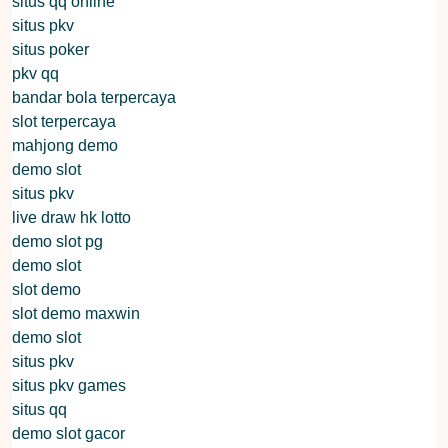
situs qq online
situs pkv
situs poker
pkv qq
bandar bola terpercaya
slot terpercaya
mahjong demo
demo slot
situs pkv
live draw hk lotto
demo slot pg
demo slot
slot demo
slot demo maxwin
demo slot
situs pkv
situs pkv games
situs qq
demo slot gacor