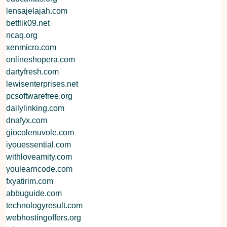
lensajelajah.com
betflik09.net
ncaq.org
xenmicro.com
onlineshopera.com
dartyfresh.com
lewisenterprises.net
pcsoftwarefree.org
dailylinking.com
dnafyx.com
giocolenuvole.com
iyouessential.com
withloveamity.com
youlearncode.com
fxyatirim.com
abbuguide.com
technologyresult.com
webhostingoffers.org