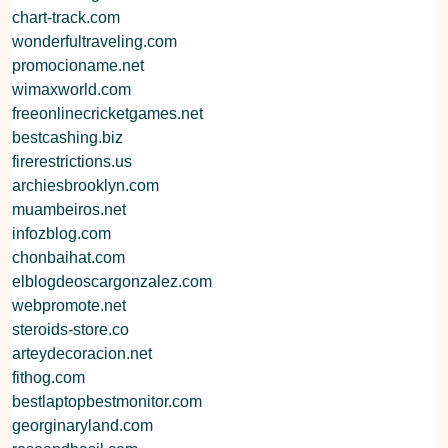
chart-track.com
wonderfultraveling.com
promocioname.net
wimaxworld.com
freeonlinecricketgames.net
bestcashing.biz
firerestrictions.us
archiesbrooklyn.com
muambeiros.net
infozblog.com
chonbaihat.com
elblogdeoscargonzalez.com
webpromote.net
steroids-store.co
arteydecoracion.net
fithog.com
bestlaptopbestmonitor.com
georginaryland.com