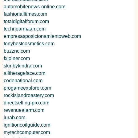
automobilenews-online.com
fashionalltimes.com
totaldigitalforum.com
technoarmaan.com
empresasposicionamientoweb.com
tonybestcosmetics.com
buzznc.com
fxjoiner.com
skinbykindra.com
alltherageface.com
codenational.com
progameexplorer.com
rockislandroastery.com
directselling-pro.com
revenuealarm.com
lurab.com
ignitioncoilguide.com
mytechcomputer.com