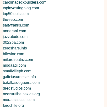
carolinadeckbuilders.com
topinvestingblog.com
top50tools.com
the-rep.com
saltyfranks.com
annerani.com
jazzatude.com
0022pa.com
zeroshare.info
bilesinc.com
milaretreatnz.com
modaagi.com
smallvilleph.com
galiciasuroeste.info
batallasdeguerra.com
dregstudios.com
neatstuffhelpskids.org
moraessoccer.com
forochile.org