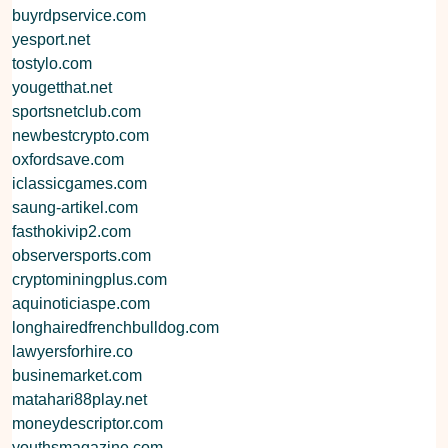
buyrdpservice.com
yesport.net
tostylo.com
yougetthat.net
sportsnetclub.com
newbestcrypto.com
oxfordsave.com
iclassicgames.com
saung-artikel.com
fasthokivip2.com
observersports.com
cryptominingplus.com
aquinoticiaspe.com
longhairedfrenchbulldog.com
lawyersforhire.co
businemarket.com
matahari88play.net
moneydescriptor.com
youthsmagazine.com