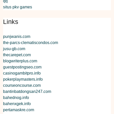
qq
situs pkv games
Links
punjwanis.com
the-parcs-clematiscondos.com
jusu-gb.com
thecarepet.com
blogwriterplus.com
guestpostingseo.com
casinogambitpro.info
pokerplaymasters.info
courseoncourse.com
bantinbatdongsan247.com
bahednog.info
bahenxgek.info
pertamaskre.com