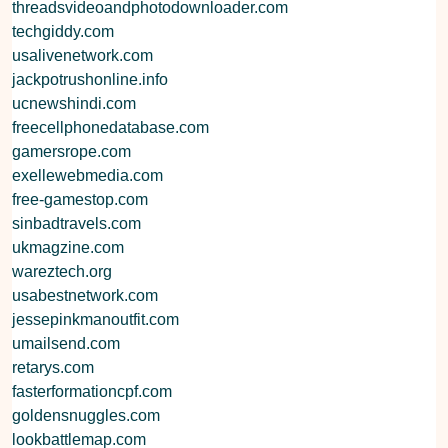
threadsvideoandphotodownloader.com
techgiddy.com
usalivenetwork.com
jackpotrushonline.info
ucnewshindi.com
freecellphonedatabase.com
gamersrope.com
exellewebmedia.com
free-gamestop.com
sinbadtravels.com
ukmagzine.com
wareztech.org
usabestnetwork.com
jessepinkmanoutfit.com
umailsend.com
retarys.com
fasterformationcpf.com
goldensnuggles.com
lookbattlemap.com