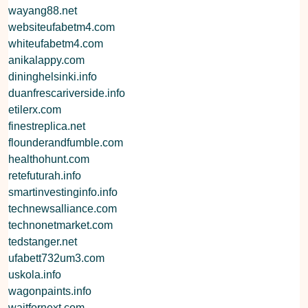
wayang88.net
websiteufabetm4.com
whiteufabetm4.com
anikalappy.com
dininghelsinki.info
duanfrescariverside.info
etilerx.com
finestreplica.net
flounderandfumble.com
healthohunt.com
retefuturah.info
smartinvestinginfo.info
technewsalliance.com
technonetmarket.com
tedstanger.net
ufabett732um3.com
uskola.info
wagonpaints.info
waitfornext.com