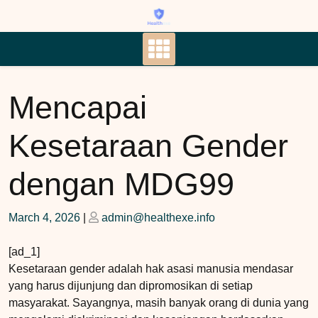
Skip
to
content
Mencapai
Kesetaraan Gender
dengan MDG99
Posted
Posted
March 4, 2026
|
admin@healthexe.info
on
on
[ad_1]
Kesetaraan gender adalah hak asasi manusia mendasar
yang harus dijunjung dan dipromosikan di setiap
masyarakat. Sayangnya, masih banyak orang di dunia yang