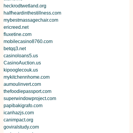
heckrodtwetland.org
halfheardinthestillness.com
mybestmassagechair.com
ericreed.net
fluxetine.com
mobilecasino8760.com
betqq3.net
casinoloans5.us
CasinoAuction.us
kipooglecouk.us
mykitchennhome.com
aumoulinvert.com
thefoodiepassport.com
superwindowproject.com
papibakigrafo.com
icanhazjs.com
canimpact.org
goviralstudy.com