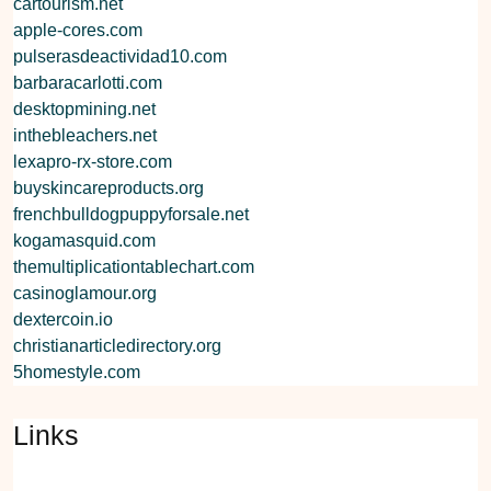
cartourism.net
apple-cores.com
pulserasdeactividad10.com
barbaracarlotti.com
desktopmining.net
inthebleachers.net
lexapro-rx-store.com
buyskincareproducts.org
frenchbulldogpuppyforsale.net
kogamasquid.com
themultiplicationtablechart.com
casinoglamour.org
dextercoin.io
christianarticledirectory.org
5homestyle.com
Links