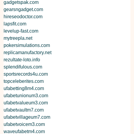
gadgetspak.com
gearsngadget.com
hireseodoctor.com
lapsfit.com
levelup-fast.com
mytreepla.net
pokersimulations.com
replicamanufactory.net
rezultate-loto.info
splendifulous.com
sportsrecords4u.com
topceleberites.com
ufabetting8m4.com
ufabetunionum3.com
ufabetvalueum3.com
ufabetvaultm7.com
ufabetvillageum7.com
ufabetvoicem3.com
waveufabetm4.com