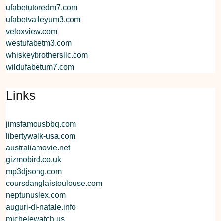
ufabetutoredm7.com
ufabetvalleyum3.com
veloxview.com
westufabetm3.com
whiskeybrothersllc.com
wildufabetum7.com
Links
jimsfamousbbq.com
libertywalk-usa.com
australiamovie.net
gizmobird.co.uk
mp3djsong.com
coursdanglaistoulouse.com
neptunuslex.com
auguri-di-natale.info
michelewatch.us