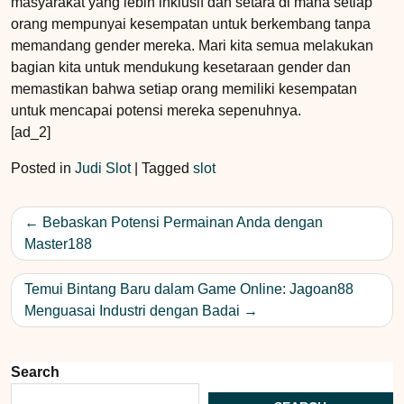
masyarakat yang lebih inklusif dan setara di mana setiap
orang mempunyai kesempatan untuk berkembang tanpa
memandang gender mereka. Mari kita semua melakukan
bagian kita untuk mendukung kesetaraan gender dan
memastikan bahwa setiap orang memiliki kesempatan
untuk mencapai potensi mereka sepenuhnya.
[ad_2]
Posted in
Judi Slot
|
Tagged
slot
Post
Bebaskan Potensi Permainan Anda dengan
navigation
Master188
Temui Bintang Baru dalam Game Online: Jagoan88
Menguasai Industri dengan Badai
Search