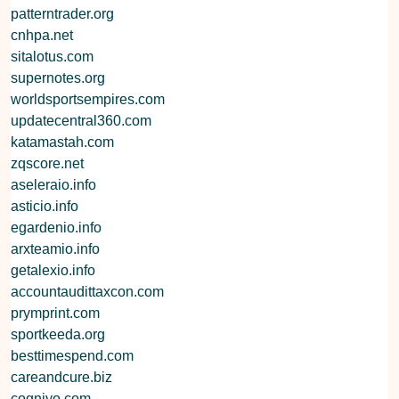
patterntrader.org
cnhpa.net
sitalotus.com
supernotes.org
worldsportsempires.com
updatecentral360.com
katamastah.com
zqscore.net
aseleraio.info
asticio.info
egardenio.info
arxteamio.info
getalexio.info
accountaudittaxcon.com
prymprint.com
sportkeeda.org
besttimespend.com
careandcure.biz
cogniyo.com