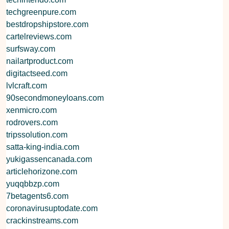
techgreenpure.com
bestdropshipstore.com
cartelreviews.com
surfsway.com
nailartproduct.com
digitactseed.com
lvlcraft.com
90secondmoneyloans.com
xenmicro.com
rodrovers.com
tripssolution.com
satta-king-india.com
yukigassencanada.com
articlehorizone.com
yuqqbbzp.com
7betagents6.com
coronavirusuptodate.com
crackinstreams.com