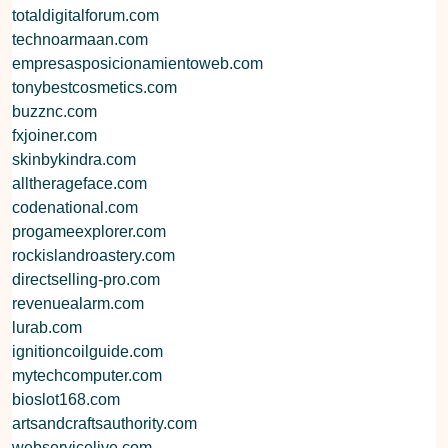
totaldigitalforum.com
technoarmaan.com
empresasposicionamientoweb.com
tonybestcosmetics.com
buzznc.com
fxjoiner.com
skinbykindra.com
alltherageface.com
codenational.com
progameexplorer.com
rockislandroastery.com
directselling-pro.com
revenuealarm.com
lurab.com
ignitioncoilguide.com
mytechcomputer.com
bioslot168.com
artsandcraftsauthority.com
webservicelive.com