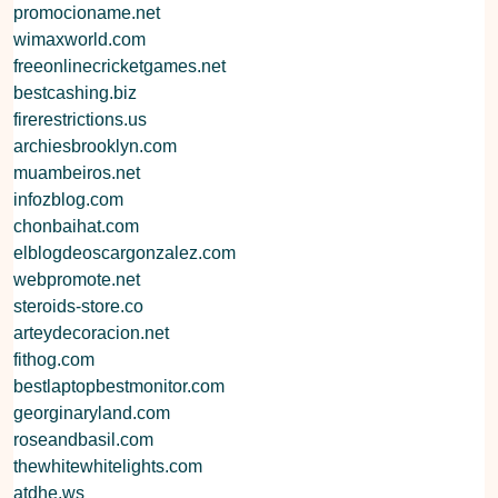
promocioname.net
wimaxworld.com
freeonlinecricketgames.net
bestcashing.biz
firerestrictions.us
archiesbrooklyn.com
muambeiros.net
infozblog.com
chonbaihat.com
elblogdeoscargonzalez.com
webpromote.net
steroids-store.co
arteydecoracion.net
fithog.com
bestlaptopbestmonitor.com
georginaryland.com
roseandbasil.com
thewhitewhitelights.com
atdhe.ws