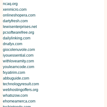
ncaq.org
xenmicro.com
onlineshopera.com
dartyfresh.com
lewisenterprises.net
pcsoftwarefree.org
dailylinking.com
dnafyx.com
giocolenuvole.com
iyouessential.com
withloveamity.com
youlearncode.com
fxyatirim.com
abbuguide.com
technologyresult.com
webhostingoffers.org
whatszow.com
ehomeamerca.com
techintendo.com