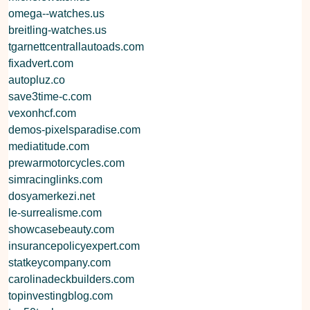
omega--watches.us
breitling-watches.us
tgarnettcentrallautoads.com
fixadvert.com
autopluz.co
save3time-c.com
vexonhcf.com
demos-pixelsparadise.com
mediatitude.com
prewarmotorcycles.com
simracinglinks.com
dosyamerkezi.net
le-surrealisme.com
showcasebeauty.com
insurancepolicyexpert.com
statkeycompany.com
carolinadeckbuilders.com
topinvestingblog.com