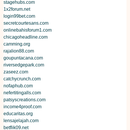
stagehubs.com
1x2forum.net
login99bet.com
secretcourtesans.com
onlinebahisforum1.com
chicagoheadline.com
camming.org
rajalion88.com
goupuntacana.com
riversedgepark.com
zaseez.com
catchycrunch.com
nofaphub.com
nefertitingalls.com
patsyscreations.com
income4proof.com
educaritas.org
lensajelajah.com
betflik09.net