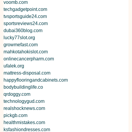
voomb.com
techgadgetpoint.com
tvsportsguide24.com
sportsreviews24.com
dubai360blog.com
lucky77slot.org
growmefast.com
mahkotahokislot.com
onlinecancerpharm.com
ufalek.org
mattress-disposal.com
happyflooringandcabinets.com
bodybuildinglife.co
qrdoggy.com
technologygud.com
realshocknews.com
pickgb.com
healthmistakes.com
ksfashiondresses.com