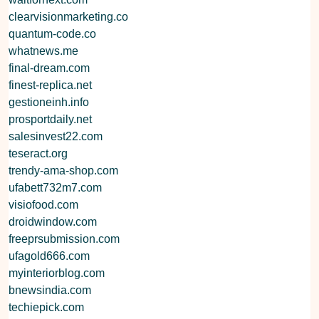
clearvisionmarketing.co
quantum-code.co
whatnews.me
final-dream.com
finest-replica.net
gestioneinh.info
prosportdaily.net
salesinvest22.com
teseract.org
trendy-ama-shop.com
ufabett732m7.com
visiofood.com
droidwindow.com
freeprsubmission.com
ufagold666.com
myinteriorblog.com
bnewsindia.com
techiepick.com