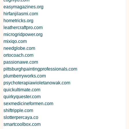
easymagazines.org
hirfanjilasmi.com
hometricks.org
leathercraftpro.com
microgridpower.org
mixiqo.com
needglobe.com
ortocoach.com
passionawe.com
pittsburghpaintingprofessionals.com
plumberryworks.com
psychoterapiawioletanowak.com
quickultimate.com
quirkyquester.com
sexmedicineformen.com
shiftripple.com
slotterpercaya.co
smartcoolbox.com