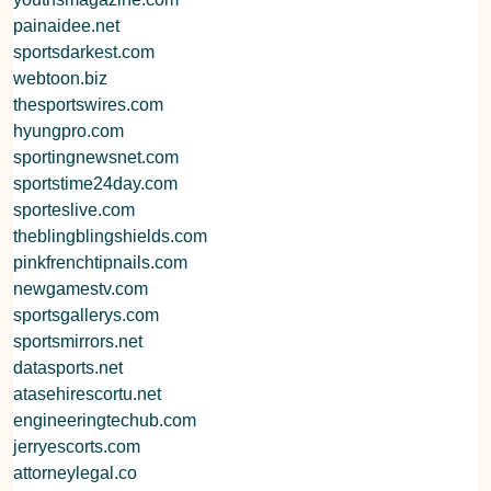
painaidee.net
sportsdarkest.com
webtoon.biz
thesportswires.com
hyungpro.com
sportingnewsnet.com
sportstime24day.com
sporteslive.com
theblingblingshields.com
pinkfrenchtipnails.com
newgamestv.com
sportsgallerys.com
sportsmirrors.net
datasports.net
atasehirescortu.net
engineeringtechub.com
jerryescorts.com
attorneylegal.co