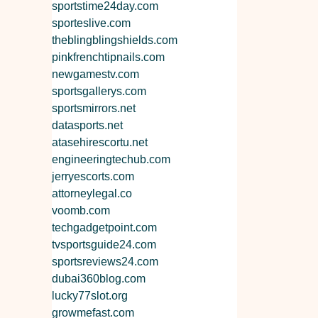
sportstime24day.com
sporteslive.com
theblingblingshields.com
pinkfrenchtipnails.com
newgamestv.com
sportsgallerys.com
sportsmirrors.net
datasports.net
atasehirescortu.net
engineeringtechub.com
jerryescorts.com
attorneylegal.co
voomb.com
techgadgetpoint.com
tvsportsguide24.com
sportsreviews24.com
dubai360blog.com
lucky77slot.org
growmefast.com