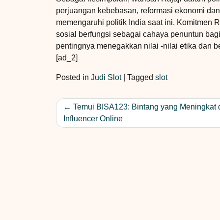
perjuangan kebebasan, reformasi ekonomi dan so
memengaruhi politik India saat ini. Komitmen Raj
sosial berfungsi sebagai cahaya penuntun bagi
pentingnya menegakkan nilai -nilai etika dan b
[ad_2]
Posted in
Judi Slot
|
Tagged
slot
Post
Temui BISA123: Bintang yang Meningkat 
Influencer Online
navigation