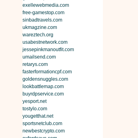
exellewebmedia.com
free-gamestop.com
sinbadtravels.com
ukmagzine.com
wareztech.org
usabestnetwork.com
jessepinkmanoutfit.com
umailsend.com
retarys.com
fasterformationcpf.com
goldensnuggles.com
lookbattlemap.com
buyrdpservice.com
yesport.net
tostylo.com
yougetthat.net
sportsnetclub.com
newbestcrypto.com