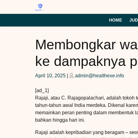
Skip
to
content
HOME
JUD
Membongkar war
ke dampaknya pad
Posted
Posted
April 10, 2025
|
admin@healthexe.info
on
on
[ad_1]
Rajaji, atau C. Rajagopalachari, adalah tokoh
tahun-tahun awal India merdeka. Dikenal karen
memainkan peran penting dalam membentuk lans
bahkan hingga hari ini.
Rajaji adalah kepribadian yang beragam – seor