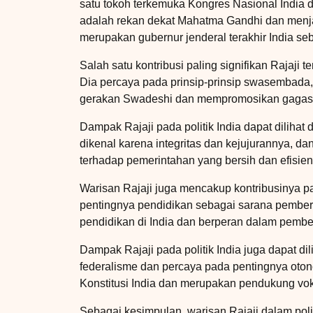
satu tokoh terkemuka Kongres Nasional India
adalah rekan dekat Mahatma Gandhi dan menjab
merupakan gubernur jenderal terakhir India seb
Salah satu kontribusi paling signifikan Rajaji 
Dia percaya pada prinsip-prinsip swasembada, 
gerakan Swadeshi dan mempromosikan gagas
Dampak Rajaji pada politik India dapat dilihat
dikenal karena integritas dan kejujurannya, d
terhadap pemerintahan yang bersih dan efisien 
Warisan Rajaji juga mencakup kontribusinya p
pentingnya pendidikan sebagai sarana pember
pendidikan di India dan berperan dalam pemb
Dampak Rajaji pada politik India juga dapat 
federalisme dan percaya pada pentingnya oto
Konstitusi India dan merupakan pendukung vok
Sebagai kesimpulan, warisan Rajaji dalam poli