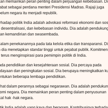
 dan memainkan peran penting dalam perjuangan kebebasan. D
at sebagai perdana menteri Presidensi Madras. Rajaji juga
elum negara itu menjadi republik.
terhadap politik India adalah advokasi reformasi ekonomi dan sos
desentralisasi, dan kebebasan individu. Dia adalah pendukung
an kemandirian dan swasembada.
 dalam penekanannya pada tata kelola etika dan transparansi. D
an dia menetapkan standar tinggi untuk pejabat publik. Komitme
terus menginspirasi para pemimpin politik di India.
ada pendidikan dan kesejahteraan sosial. Dia percaya pada
dayaan dan peningkatan sosial. Dia berupaya meningkatkan ku
entukan beberapa lembaga pendidikan.
dilihat dalam perannya sebagai negarawan. Dia adalah pendukun
nomi negara. Dia memainkan peran penting dalam penyusunan
al hak -hak negara.
tik India adalah yang kaya dan beragam. Kontribusinya terhad