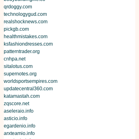
qrdoggy.com
technologygud.com
realshocknews.com
pickgb.com
healthmistakes.com
ksfashiondresses.com
patterntrader.org
cnhpa.net
sitalotus.com
supernotes.org
worldsportsempires.com
updatecentral360.com
katamastah.com
zqscore.net
aseleraio.info
asticio.info
egardenio.info
arxteamio.info