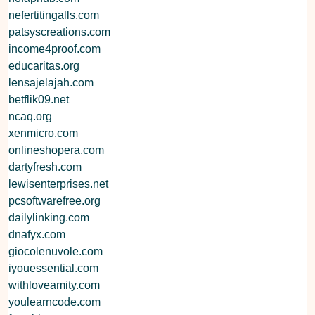
nefertitingalls.com
patsyscreations.com
income4proof.com
educaritas.org
lensajelajah.com
betflik09.net
ncaq.org
xenmicro.com
onlineshopera.com
dartyfresh.com
lewisenterprises.net
pcsoftwarefree.org
dailylinking.com
dnafyx.com
giocolenuvole.com
iyouessential.com
withloveamity.com
youlearncode.com