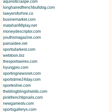
aquinoticiaspe.com
longhairedfrenchbulldog.com
lawyersforhire.co
businemarket.com
matahari88play.net
moneydescriptor.com
youthsmagazine.com
painaidee.net
sportsdarkest.com
webtoon.biz
thesportswires.com
hyungpro.com
sportingnewsnet.com
sportstime24day.com
sporteslive.com
theblingblingshields.com
pinkfrenchtipnails.com
newgamestv.com
sportsgallerys.com