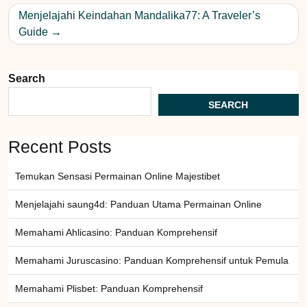
Menjelajahi Keindahan Mandalika77: A Traveler’s
Guide
Search
SEARCH
Recent Posts
Temukan Sensasi Permainan Online Majestibet
Menjelajahi saung4d: Panduan Utama Permainan Online
Memahami Ahlicasino: Panduan Komprehensif
Memahami Juruscasino: Panduan Komprehensif untuk Pemula
Memahami Plisbet: Panduan Komprehensif