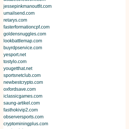
jessepinkmanoutfit.com
umailsend.com
retarys.com
fasterformationcpf.com
goldensnuggles.com
lookbattlemap.com
buyrdpservice.com
yesport.net
tostylo.com
yougetthat.net
sportsnetclub.com
newbestcrypto.com
oxfordsave.com
iclassicgames.com
saung-artikel.com
fasthokivip2.com
observersports.com
cryptominingplus.com