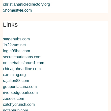
christianarticledirectory.org
5homestyle.com
Links
stagehubs.com
1x2forum.net
login99bet.com
secretcourtesans.com
onlinebahisforum1.com
chicagoheadline.com
camming.org
rajalion88.com
goupuntacana.com
riversedgepark.com
zaseez.com
catchycrunch.com
nofaphub.com