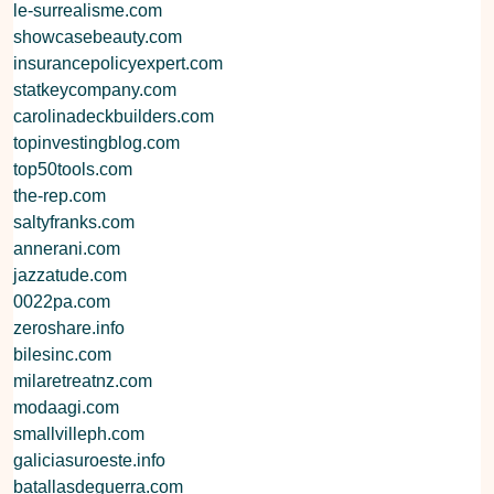
le-surrealisme.com
showcasebeauty.com
insurancepolicyexpert.com
statkeycompany.com
carolinadeckbuilders.com
topinvestingblog.com
top50tools.com
the-rep.com
saltyfranks.com
annerani.com
jazzatude.com
0022pa.com
zeroshare.info
bilesinc.com
milaretreatnz.com
modaagi.com
smallvilleph.com
galiciasuroeste.info
batallasdeguerra.com