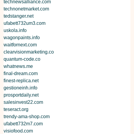
technewsalliance.com
technonetmarket.com
tedstanger.net
ufabett732um3.com
uskola.info
wagonpaints.info
waitfornext.com
clearvisionmarketing.co
quantum-code.co
whatnews.me
final-dream.com
finest-replica.net
gestioneinh.info
prosportdaily.net
salesinvest22.com
teseract.org
trendy-ama-shop.com
ufabett732m7.com
visiofood.com