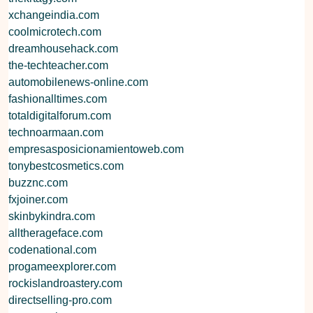
xchangeindia.com
coolmicrotech.com
dreamhousehack.com
the-techteacher.com
automobilenews-online.com
fashionalltimes.com
totaldigitalforum.com
technoarmaan.com
empresasposicionamientoweb.com
tonybestcosmetics.com
buzznc.com
fxjoiner.com
skinbykindra.com
alltherageface.com
codenational.com
progameexplorer.com
rockislandroastery.com
directselling-pro.com