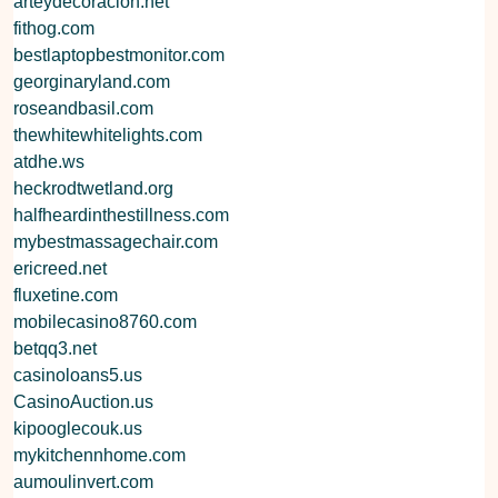
arteydecoracion.net
fithog.com
bestlaptopbestmonitor.com
georginaryland.com
roseandbasil.com
thewhitewhitelights.com
atdhe.ws
heckrodtwetland.org
halfheardinthestillness.com
mybestmassagechair.com
ericreed.net
fluxetine.com
mobilecasino8760.com
betqq3.net
casinoloans5.us
CasinoAuction.us
kipooglecouk.us
mykitchennhome.com
aumoulinvert.com