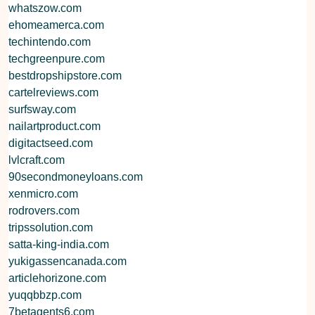
whatszow.com
ehomeamerca.com
techintendo.com
techgreenpure.com
bestdropshipstore.com
cartelreviews.com
surfsway.com
nailartproduct.com
digitactseed.com
lvlcraft.com
90secondmoneyloans.com
xenmicro.com
rodrovers.com
tripssolution.com
satta-king-india.com
yukigassencanada.com
articlehorizone.com
yuqqbbzp.com
7betagents6.com