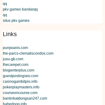
qq
pkv games bandarqq
qq
situs pkv games
Links
punjwanis.com
the-parcs-clematiscondos.com
jusu-gb.com
thecarepet.com
blogwriterplus.com
guestpostingseo.com
casinogambitpro.info
pokerplaymasters.info
courseoncourse.com
bantinbatdongsan247.com
bahednog.info