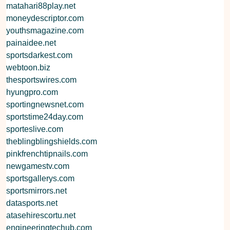
matahari88play.net
moneydescriptor.com
youthsmagazine.com
painaidee.net
sportsdarkest.com
webtoon.biz
thesportswires.com
hyungpro.com
sportingnewsnet.com
sportstime24day.com
sporteslive.com
theblingblingshields.com
pinkfrenchtipnails.com
newgamestv.com
sportsgallerys.com
sportsmirrors.net
datasports.net
atasehirescortu.net
engineeringtechub.com