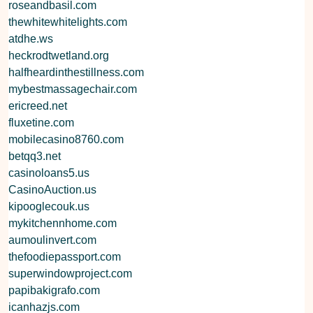
roseandbasil.com
thewhitewhitelights.com
atdhe.ws
heckrodtwetland.org
halfheardinthestillness.com
mybestmassagechair.com
ericreed.net
fluxetine.com
mobilecasino8760.com
betqq3.net
casinoloans5.us
CasinoAuction.us
kipooglecouk.us
mykitchennhome.com
aumoulinvert.com
thefoodiepassport.com
superwindowproject.com
papibakigrafo.com
icanhazjs.com