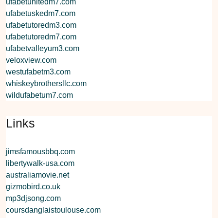
ufabetunitedm7.com
ufabetuskedm7.com
ufabetutoredm3.com
ufabetutoredm7.com
ufabetvalleyum3.com
veloxview.com
westufabetm3.com
whiskeybrothersllc.com
wildufabetum7.com
Links
jimsfamousbbq.com
libertywalk-usa.com
australiamovie.net
gizmobird.co.uk
mp3djsong.com
coursdanglaistoulouse.com