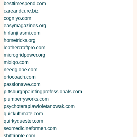
besttimespend.com
careandcure.biz
cogniyo.com
easymagazines.org
hirfanjilasmi.com
hometricks.org
leathercraftpro.com
microgridpower.org
mixiqo.com
needglobe.com
ortocoach.com
passionawe.com
pittsburghpaintingprofessionals.com
plumberryworks.com
psychoterapiawioletanowak.com
quickultimate.com
quirkyquester.com
sexmedicineformen.com
shiftripple.com