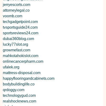
jerryescorts.com
attorneylegal.co
voomb.com
techgadgetpoint.com
tvsportsguide24.com
sportsreviews24.com
dubai360blog.com
lucky77slot.org
growmefast.com
mahkotahokislot.com
onlinecancerpharm.com
ufalek.org
mattress-disposal.com
happyflooringandcabinets.com
bodybuildinglife.co
qrdoggy.com
technologygud.com
realshocknews.com