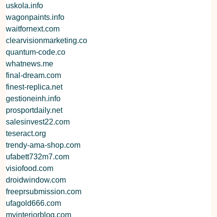
uskola.info
wagonpaints.info
waitfornext.com
clearvisionmarketing.co
quantum-code.co
whatnews.me
final-dream.com
finest-replica.net
gestioneinh.info
prosportdaily.net
salesinvest22.com
teseract.org
trendy-ama-shop.com
ufabett732m7.com
visiofood.com
droidwindow.com
freeprsubmission.com
ufagold666.com
myinteriorblog.com