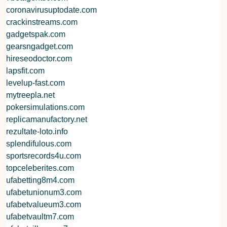
coronavirusuptodate.com
crackinstreams.com
gadgetspak.com
gearsngadget.com
hireseodoctor.com
lapsfit.com
levelup-fast.com
mytreepla.net
pokersimulations.com
replicamanufactory.net
rezultate-loto.info
splendifulous.com
sportsrecords4u.com
topceleberites.com
ufabetting8m4.com
ufabetunionum3.com
ufabetvalueum3.com
ufabetvaultm7.com