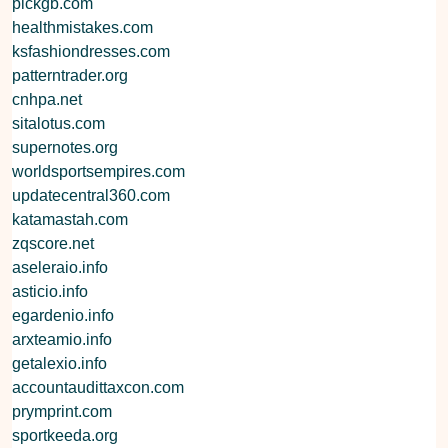
pickgb.com
healthmistakes.com
ksfashiondresses.com
patterntrader.org
cnhpa.net
sitalotus.com
supernotes.org
worldsportsempires.com
updatecentral360.com
katamastah.com
zqscore.net
aseleraio.info
asticio.info
egardenio.info
arxteamio.info
getalexio.info
accountaudittaxcon.com
prymprint.com
sportkeeda.org