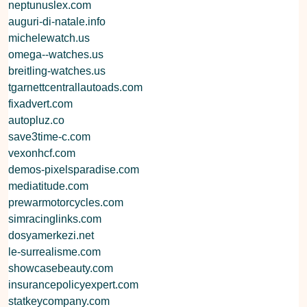
neptunuslex.com
auguri-di-natale.info
michelewatch.us
omega--watches.us
breitling-watches.us
tgarnettcentrallautoads.com
fixadvert.com
autopluz.co
save3time-c.com
vexonhcf.com
demos-pixelsparadise.com
mediatitude.com
prewarmotorcycles.com
simracinglinks.com
dosyamerkezi.net
le-surrealisme.com
showcasebeauty.com
insurancepolicyexpert.com
statkeycompany.com