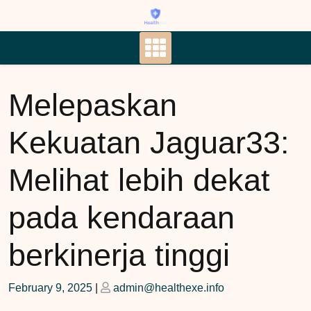
Skip
to
content
Melepaskan
Kekuatan Jaguar33:
Melihat lebih dekat
pada kendaraan
berkinerja tinggi
Posted
Posted
February 9, 2025
|
admin@healthexe.info
on
on