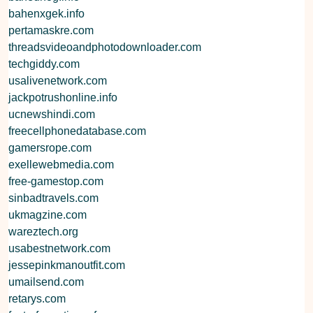
bahenxgek.info
pertamaskre.com
threadsvideoandphotodownloader.com
techgiddy.com
usalivenetwork.com
jackpotrushonline.info
ucnewshindi.com
freecellphonedatabase.com
gamersrope.com
exellewebmedia.com
free-gamestop.com
sinbadtravels.com
ukmagzine.com
wareztech.org
usabestnetwork.com
jessepinkmanoutfit.com
umailsend.com
retarys.com