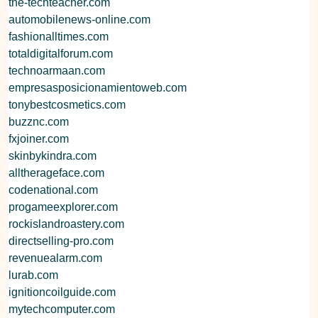
the-techteacher.com
automobilenews-online.com
fashionalltimes.com
totaldigitalforum.com
technoarmaan.com
empresasposicionamientoweb.com
tonybestcosmetics.com
buzznc.com
fxjoiner.com
skinbykindra.com
alltherageface.com
codenational.com
progameexplorer.com
rockislandroastery.com
directselling-pro.com
revenuealarm.com
lurab.com
ignitioncoilguide.com
mytechcomputer.com