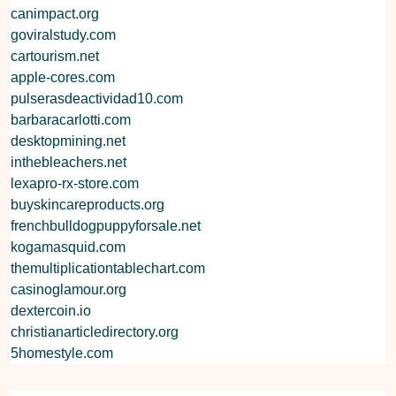
canimpact.org
goviralstudy.com
cartourism.net
apple-cores.com
pulserasdeactividad10.com
barbaracarlotti.com
desktopmining.net
inthebleachers.net
lexapro-rx-store.com
buyskincareproducts.org
frenchbulldogpuppyforsale.net
kogamasquid.com
themultiplicationtablechart.com
casinoglamour.org
dextercoin.io
christianarticledirectory.org
5homestyle.com