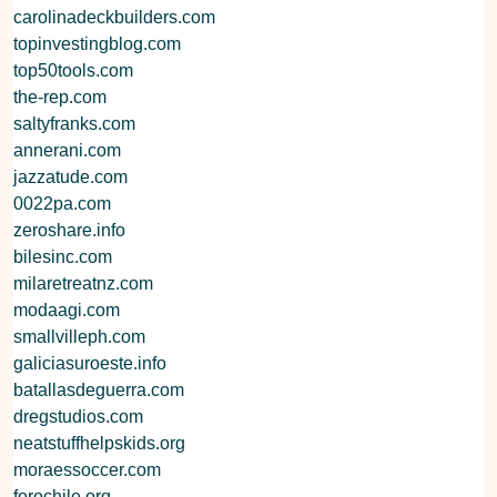
carolinadeckbuilders.com
topinvestingblog.com
top50tools.com
the-rep.com
saltyfranks.com
annerani.com
jazzatude.com
0022pa.com
zeroshare.info
bilesinc.com
milaretreatnz.com
modaagi.com
smallvilleph.com
galiciasuroeste.info
batallasdeguerra.com
dregstudios.com
neatstuffhelpskids.org
moraessoccer.com
forochile.org