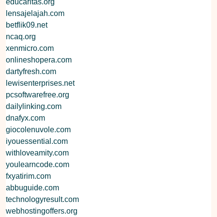
educaritas.org
lensajelajah.com
betflik09.net
ncaq.org
xenmicro.com
onlineshopera.com
dartyfresh.com
lewisenterprises.net
pcsoftwarefree.org
dailylinking.com
dnafyx.com
giocolenuvole.com
iyouessential.com
withloveamity.com
youlearncode.com
fxyatirim.com
abbuguide.com
technologyresult.com
webhostingoffers.org