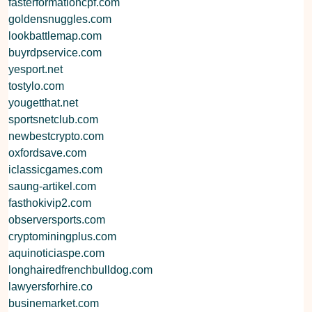
fasterformationcpf.com
goldensnuggles.com
lookbattlemap.com
buyrdpservice.com
yesport.net
tostylo.com
yougetthat.net
sportsnetclub.com
newbestcrypto.com
oxfordsave.com
iclassicgames.com
saung-artikel.com
fasthokivip2.com
observersports.com
cryptominingplus.com
aquinoticiaspe.com
longhairedfrenchbulldog.com
lawyersforhire.co
businemarket.com