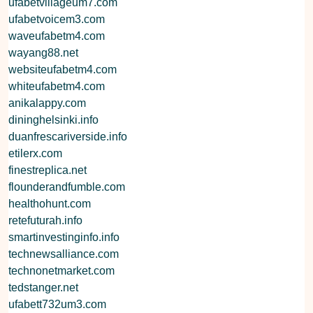
ufabetvillageum7.com
ufabetvoicem3.com
waveufabetm4.com
wayang88.net
websiteufabetm4.com
whiteufabetm4.com
anikalappy.com
dininghelsinki.info
duanfrescariverside.info
etilerx.com
finestreplica.net
flounderandfumble.com
healthohunt.com
retefuturah.info
smartinvestinginfo.info
technewsalliance.com
technonetmarket.com
tedstanger.net
ufabett732um3.com