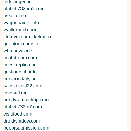
tedstanger.net
ufabett732um3.com
uskola.info
wagonpaints.info
waitfornext.com
clearvisionmarketing.co
quantum-code.co
whatnews.me
final-dream.com
finest-replica.net
gestioneinh.info
prosportdaily.net
salesinvest22.com
teseract.org
trendy-ama-shop.com
ufabett732m7.com
visiofood.com
droidwindow.com
freeprsubmission.com