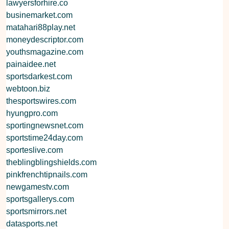
lawyersforhire.co
businemarket.com
matahari88play.net
moneydescriptor.com
youthsmagazine.com
painaidee.net
sportsdarkest.com
webtoon.biz
thesportswires.com
hyungpro.com
sportingnewsnet.com
sportstime24day.com
sporteslive.com
theblingblingshields.com
pinkfrenchtipnails.com
newgamestv.com
sportsgallerys.com
sportsmirrors.net
datasports.net