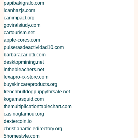
papibakigrafo.com
icanhazjs.com
canimpact.org
goviralstudy.com
cartourism.net
apple-cores.com
pulserasdeactividad10.com
barbaracarlotti.com
desktopmining.net
inthebleachers.net
lexapro-rx-store.com
buyskincareproducts.org
frenchbulldogpuppyforsale.net
kogamasquid.com
themultiplicationtablechart.com
casinoglamour.org
dextercoin.io
christianarticledirectory.org
5homestyle.com