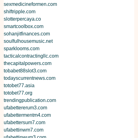
sexmedicineformen.com
shiftripple.com
slotterpercaya.co
smartcoolbox.com
sohanjitfinances.com
soulfulhousemusic.net
sparklooms.com
tacticalcontractingllc.com
thecapitalpowers.com
tobabet88slot3.com
todayscurrentnews.com
totobet77.asia
totobet77.org
trendingpublication.com
ufabettererum3.com
ufabettermentm4.com
ufabettersum7.com
ufabettinwm7.com
ufabettinwum3.com