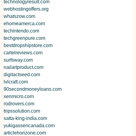
technologyresult.com
webhostingoffers.org
whatszow.com
ehomeamerca.com
techintendo.com
techgreenpure.com
bestdropshipstore.com
cartelreviews.com
surfsway.com
nailartproduct.com
digitactseed.com
lvlcraft.com
90secondmoneyloans.com
xenmicro.com
rodrovers.com
tripssolution.com
satta-king-india.com
yukigassencanada.com
articlehorizone.com