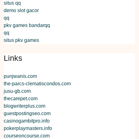
situs qq
demo slot gacor
qq
pkv games bandarqq
qq
situs pkv games
Links
punjwanis.com
the-parcs-clematiscondos.com
jusu-gb.com
thecarepet.com
blogwriterplus.com
guestpostingseo.com
casinogambitpro.info
pokerplaymasters.info
courseoncourse.com