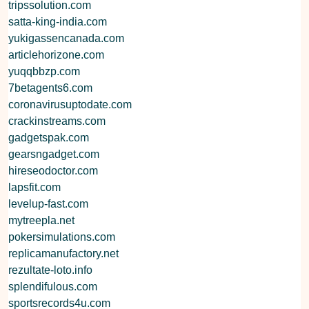
tripssolution.com
satta-king-india.com
yukigassencanada.com
articlehorizone.com
yuqqbbzp.com
7betagents6.com
coronavirusuptodate.com
crackinstreams.com
gadgetspak.com
gearsngadget.com
hireseodoctor.com
lapsfit.com
levelup-fast.com
mytreepla.net
pokersimulations.com
replicamanufactory.net
rezultate-loto.info
splendifulous.com
sportsrecords4u.com