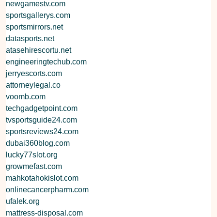
newgamestv.com
sportsgallerys.com
sportsmirrors.net
datasports.net
atasehirescortu.net
engineeringtechub.com
jerryescorts.com
attorneylegal.co
voomb.com
techgadgetpoint.com
tvsportsguide24.com
sportsreviews24.com
dubai360blog.com
lucky77slot.org
growmefast.com
mahkotahokislot.com
onlinecancerpharm.com
ufalek.org
mattress-disposal.com