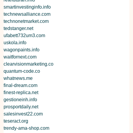
smartinvestinginfo.info
technewsalliance.com
technonetmarket.com
tedstanger.net
ufabett732um3.com
uskola.info
wagonpaints.info
waitfornext.com
clearvisionmarketing.co
quantum-code.co
whatnews.me
final-dream.com
finest-replica.net
gestioneinh.info
prosportdaily.net
salesinvest22.com
teseract.org
trendy-ama-shop.com