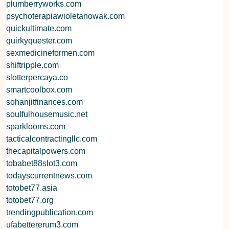
plumberryworks.com
psychoterapiawioletanowak.com
quickultimate.com
quirkyquester.com
sexmedicineformen.com
shiftripple.com
slotterpercaya.co
smartcoolbox.com
sohanjitfinances.com
soulfulhousemusic.net
sparklooms.com
tacticalcontractingllc.com
thecapitalpowers.com
tobabet88slot3.com
todayscurrentnews.com
totobet77.asia
totobet77.org
trendingpublication.com
ufabettererum3.com