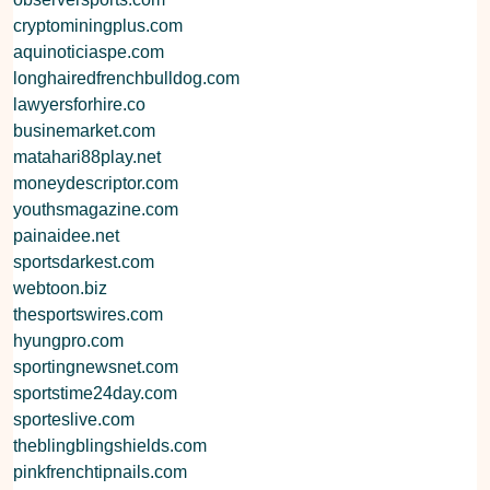
cryptominingplus.com
aquinoticiaspe.com
longhairedfrenchbulldog.com
lawyersforhire.co
businemarket.com
matahari88play.net
moneydescriptor.com
youthsmagazine.com
painaidee.net
sportsdarkest.com
webtoon.biz
thesportswires.com
hyungpro.com
sportingnewsnet.com
sportstime24day.com
sporteslive.com
theblingblingshields.com
pinkfrenchtipnails.com