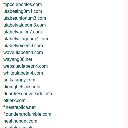
topceleberites.com
ufabetting8m4.com
ufabetunionum3.com
ufabetvalueum3.com
ufabetvaultm7.com
ufabetvillageum7.com
ufabetvoicem3.com
waveufabetm4.com
wayang88.net
websiteufabetm4.com
whiteufabetm4.com
anikalappy.com
dininghelsinki.info
duanfrescariverside.info
etilerx.com
finestreplica.net
flounderandfumble.com
healthohunt.com
retefuturah.info