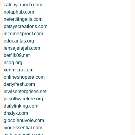
catchycrunch.com
nofaphub.com
nefertitingalls.com
patsyscreations.com
income4proof.com
educaritas.org
lensajelajah.com
betflik09.net
ncaq.org
xenmicro.com
onlineshopera.com
dartyfresh.com
lewisenterprises.net
pcsoftwarefree.org
dailylinking.com
dnafyx.com
giocolenuvole.com
iyouessential.com
withloveamity.com