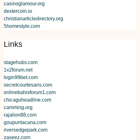
casinoglamour.org
dextercoin.io
christianarticledirectory.org
5homestyle.com
Links
stagehubs.com
1x2forum.net
login99bet.com
secretcourtesans.com
onlinebahisforum1.com
chicagoheadline.com
camming.org
rajalion88.com
goupuntacana.com
riversedgepark.com
zaseez.com