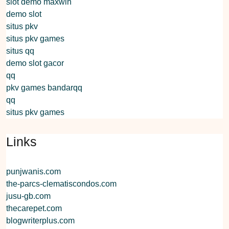
slot demo maxwin
demo slot
situs pkv
situs pkv games
situs qq
demo slot gacor
qq
pkv games bandarqq
qq
situs pkv games
Links
punjwanis.com
the-parcs-clematiscondos.com
jusu-gb.com
thecarepet.com
blogwriterplus.com