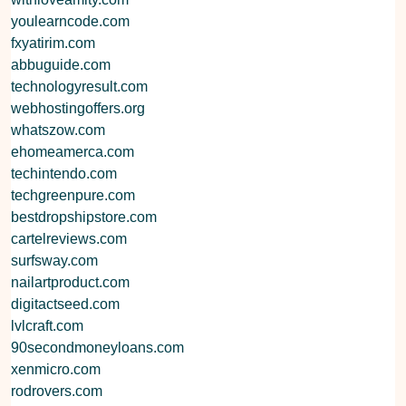
youlearncode.com
fxyatirim.com
abbuguide.com
technologyresult.com
webhostingoffers.org
whatszow.com
ehomeamerca.com
techintendo.com
techgreenpure.com
bestdropshipstore.com
cartelreviews.com
surfsway.com
nailartproduct.com
digitactseed.com
lvlcraft.com
90secondmoneyloans.com
xenmicro.com
rodrovers.com