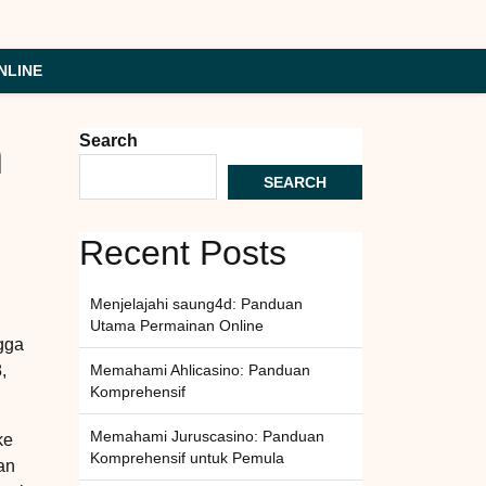
NLINE
m
Search
SEARCH
Recent Posts
Menjelajahi saung4d: Panduan
Utama Permainan Online
ngga
,
Memahami Ahlicasino: Panduan
Komprehensif
Memahami Juruscasino: Panduan
ke
Komprehensif untuk Pemula
an