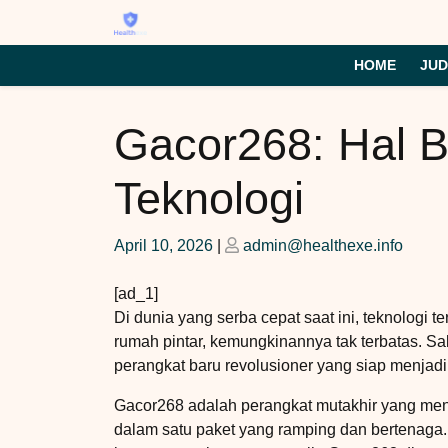
Skip
to
content
HOME
JUD
Gacor268: Hal B
Teknologi
Posted
Posted
April 10, 2026
|
admin@healthexe.info
on
on
[ad_1]
Di dunia yang serba cepat saat ini, teknologi 
rumah pintar, kemungkinannya tak terbatas. S
perangkat baru revolusioner yang siap menjadi 
Gacor268 adalah perangkat mutakhir yang mengg
dalam satu paket yang ramping dan bertenaga. D