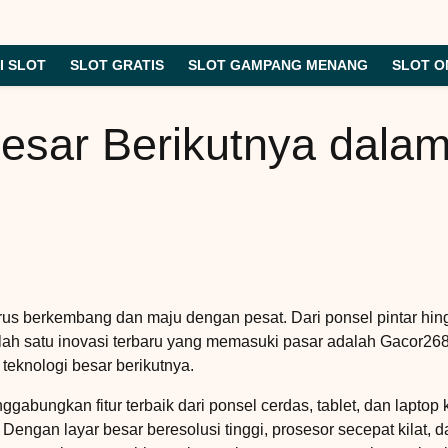
I SLOT
SLOT GRATIS
SLOT GAMPANG MENANG
SLOT O
esar Berikutnya dala
terus berkembang dan maju dengan pesat. Dari ponsel pintar hi
alah satu inovasi terbaru yang memasuki pasar adalah Gacor268
teknologi besar berikutnya.
abungkan fitur terbaik dari ponsel cerdas, tablet, dan laptop 
engan layar besar beresolusi tinggi, prosesor secepat kilat, d