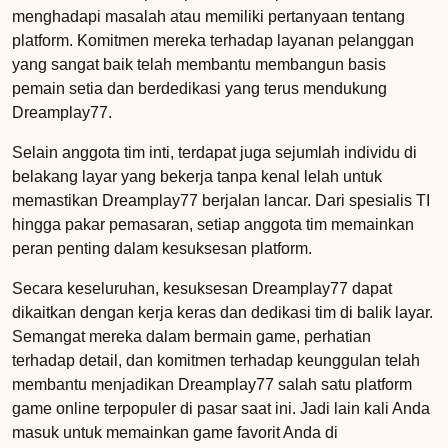
menghadapi masalah atau memiliki pertanyaan tentang
platform. Komitmen mereka terhadap layanan pelanggan
yang sangat baik telah membantu membangun basis
pemain setia dan berdedikasi yang terus mendukung
Dreamplay77.
Selain anggota tim inti, terdapat juga sejumlah individu di
belakang layar yang bekerja tanpa kenal lelah untuk
memastikan Dreamplay77 berjalan lancar. Dari spesialis TI
hingga pakar pemasaran, setiap anggota tim memainkan
peran penting dalam kesuksesan platform.
Secara keseluruhan, kesuksesan Dreamplay77 dapat
dikaitkan dengan kerja keras dan dedikasi tim di balik layar.
Semangat mereka dalam bermain game, perhatian
terhadap detail, dan komitmen terhadap keunggulan telah
membantu menjadikan Dreamplay77 salah satu platform
game online terpopuler di pasar saat ini. Jadi lain kali Anda
masuk untuk memainkan game favorit Anda di