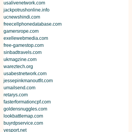
usalivenetwork.com
jackpotrushonline.info
ucnewshindi.com
freecellphonedatabase.com
gamersrope.com
exellewebmedia.com
free-gamestop.com
sinbadtravels.com
ukmagzine.com
wareztech.org
usabestnetwork.com
jessepinkmanoutfit.com
umailsend.com
retarys.com
fasterformationcpf.com
goldensnuggles.com
lookbattlemap.com
buyrdpservice.com
yesport.net