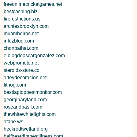
freeonlinecricketgames.net
bestcashing.biz
firerestrictions.us
archiesbrooklyn.com
muambeiros.net
infozblog.com
chonbaihat.com
elblogdeoscargonzalez.com
webpromote.net
steroids-store.co
arteydecoracion.net
fithog.com
bestlaptopbestmonitor.com
georginaryland.com
roseandbasil.com
thewhitewhitelights.com
atdhe.ws
heckrodtwetland.org
halfheardinthestillness.com