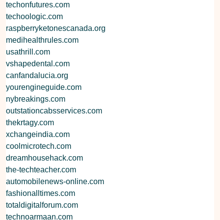
techonfutures.com
techoologic.com
raspberryketonescanada.org
medihealthrules.com
usathrill.com
vshapedental.com
canfandalucia.org
yourengineguide.com
nybreakings.com
outstationcabsservices.com
thekrtagy.com
xchangeindia.com
coolmicrotech.com
dreamhousehack.com
the-techteacher.com
automobilenews-online.com
fashionalltimes.com
totaldigitalforum.com
technoarmaan.com