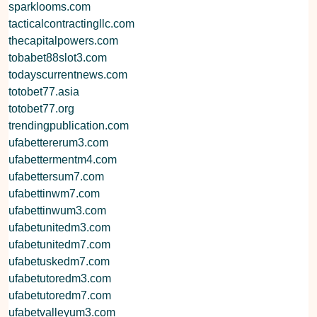
sparklooms.com
tacticalcontractingllc.com
thecapitalpowers.com
tobabet88slot3.com
todayscurrentnews.com
totobet77.asia
totobet77.org
trendingpublication.com
ufabettererum3.com
ufabettermentm4.com
ufabettersum7.com
ufabettinwm7.com
ufabettinwum3.com
ufabetunitedm3.com
ufabetunitedm7.com
ufabetuskedm7.com
ufabetutoredm3.com
ufabetutoredm7.com
ufabetvalleyum3.com