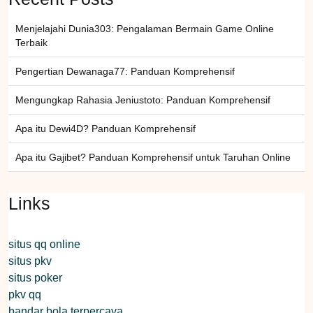
Menjelajahi Dunia303: Pengalaman Bermain Game Online
Terbaik
Pengertian Dewanaga77: Panduan Komprehensif
Mengungkap Rahasia Jeniustoto: Panduan Komprehensif
Apa itu Dewi4D? Panduan Komprehensif
Apa itu Gajibet? Panduan Komprehensif untuk Taruhan Online
Links
situs qq online
situs pkv
situs poker
pkv qq
bandar bola terpercaya