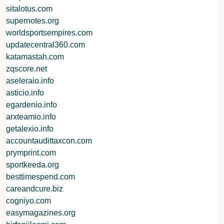
sitalotus.com
supernotes.org
worldsportsempires.com
updatecentral360.com
katamastah.com
zqscore.net
aseleraio.info
asticio.info
egardenio.info
arxteamio.info
getalexio.info
accountaudittaxcon.com
prymprint.com
sportkeeda.org
besttimespend.com
careandcure.biz
cogniyo.com
easymagazines.org