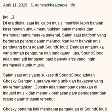
Posted
Posted
April 11, 2026
|
admin@healthexe.info
on
on
[ad_1]
Di era digital saat ini, calon musisi memiliki lebih banyak
kesempatan untuk menunjukkan bakat mereka dan
membuat nama mereka terkenal. Salah satu platform yang
berperan penting dalam meluncurkan karir banyak artis
pendatang baru adalah SoundCloud. Dengan antarmuka
yang ramah pengguna dan jangkauan luas, SoundCloud
telah menjadi landasan bagi banyak artis yang ingin
memasuki dunia musik.
Salah satu artis yang sukses di SoundCloud adalah
Gbosky. Dengan suaranya yang unik dan bakatnya yang
tak terbantahkan, Gbosky telah membuat gebrakan di
industri musik dan menarik perhatian para penggemar dan
orang dalam industri tersebut.
Gbosky pertama kali mendapat pengakuan di SoundCloud