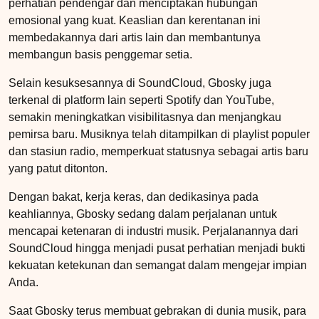
perhatian pendengar dan menciptakan hubungan
emosional yang kuat. Keaslian dan kerentanan ini
membedakannya dari artis lain dan membantunya
membangun basis penggemar setia.
Selain kesuksesannya di SoundCloud, Gbosky juga
terkenal di platform lain seperti Spotify dan YouTube,
semakin meningkatkan visibilitasnya dan menjangkau
pemirsa baru. Musiknya telah ditampilkan di playlist populer
dan stasiun radio, memperkuat statusnya sebagai artis baru
yang patut ditonton.
Dengan bakat, kerja keras, dan dedikasinya pada
keahliannya, Gbosky sedang dalam perjalanan untuk
mencapai ketenaran di industri musik. Perjalanannya dari
SoundCloud hingga menjadi pusat perhatian menjadi bukti
kekuatan ketekunan dan semangat dalam mengejar impian
Anda.
Saat Gbosky terus membuat gebrakan di dunia musik, para