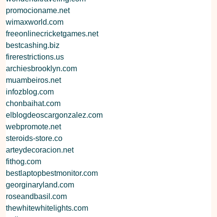
promocioname.net
wimaxworld.com
freeonlinecricketgames.net
bestcashing.biz
firerestrictions.us
archiesbrooklyn.com
muambeiros.net
infozblog.com
chonbaihat.com
elblogdeoscargonzalez.com
webpromote.net
steroids-store.co
arteydecoracion.net
fithog.com
bestlaptopbestmonitor.com
georginaryland.com
roseandbasil.com
thewhitewhitelights.com