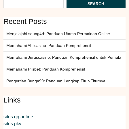
SEARCH
Recent Posts
Menjelajahi saung4d: Panduan Utama Permainan Online
Memahami Ahlicasino: Panduan Komprehensif
Memahami Juruscasino: Panduan Komprehensif untuk Pemula
Memahami Plisbet: Panduan Komprehensif
Pengertian Bunga99: Panduan Lengkap Fitur-Fiturnya
Links
situs qq online
situs pkv