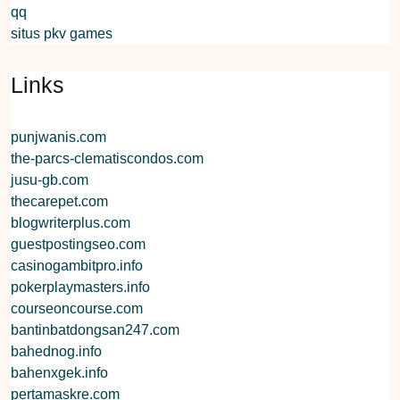
qq
situs pkv games
Links
punjwanis.com
the-parcs-clematiscondos.com
jusu-gb.com
thecarepet.com
blogwriterplus.com
guestpostingseo.com
casinogambitpro.info
pokerplaymasters.info
courseoncourse.com
bantinbatdongsan247.com
bahednog.info
bahenxgek.info
pertamaskre.com