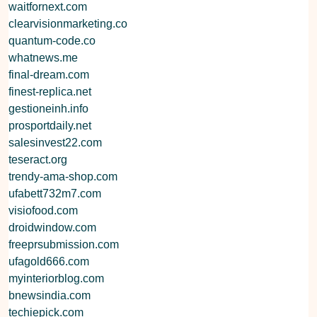
waitfornext.com
clearvisionmarketing.co
quantum-code.co
whatnews.me
final-dream.com
finest-replica.net
gestioneinh.info
prosportdaily.net
salesinvest22.com
teseract.org
trendy-ama-shop.com
ufabett732m7.com
visiofood.com
droidwindow.com
freeprsubmission.com
ufagold666.com
myinteriorblog.com
bnewsindia.com
techiepick.com