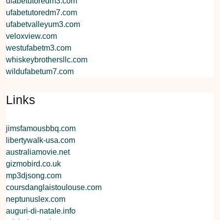
ufabetutoredm3.com
ufabetutoredm7.com
ufabetvalleyum3.com
veloxview.com
westufabetm3.com
whiskeybrothersllc.com
wildufabetum7.com
Links
jimsfamousbbq.com
libertywalk-usa.com
australiamovie.net
gizmobird.co.uk
mp3djsong.com
coursdanglaistoulouse.com
neptunuslex.com
auguri-di-natale.info