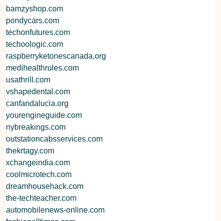
bamzyshop.com
pondycars.com
techonfutures.com
techoologic.com
raspberryketonescanada.org
medihealthrules.com
usathrill.com
vshapedental.com
canfandalucia.org
yourengineguide.com
nybreakings.com
outstationcabsservices.com
thekrtagy.com
xchangeindia.com
coolmicrotech.com
dreamhousehack.com
the-techteacher.com
automobilenews-online.com