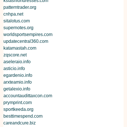
ksfashiondresses.com
patterntrader.org
cnhpa.net
sitalotus.com
supernotes.org
worldsportsempires.com
updatecentral360.com
katamastah.com
zqscore.net
aseleraio.info
asticio.info
egardenio.info
arxteamio.info
getalexio.info
accountaudittaxcon.com
prymprint.com
sportkeeda.org
besttimespend.com
careandcure.biz