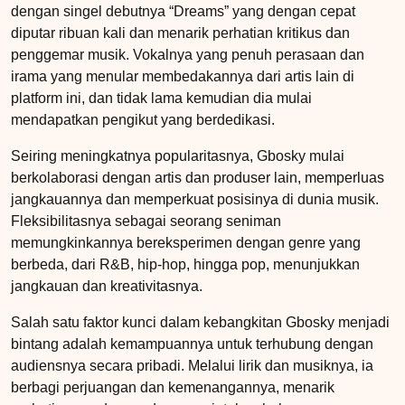
dengan singel debutnya “Dreams” yang dengan cepat
diputar ribuan kali dan menarik perhatian kritikus dan
penggemar musik. Vokalnya yang penuh perasaan dan
irama yang menular membedakannya dari artis lain di
platform ini, dan tidak lama kemudian dia mulai
mendapatkan pengikut yang berdedikasi.
Seiring meningkatnya popularitasnya, Gbosky mulai
berkolaborasi dengan artis dan produser lain, memperluas
jangkauannya dan memperkuat posisinya di dunia musik.
Fleksibilitasnya sebagai seorang seniman
memungkinkannya bereksperimen dengan genre yang
berbeda, dari R&B, hip-hop, hingga pop, menunjukkan
jangkauan dan kreativitasnya.
Salah satu faktor kunci dalam kebangkitan Gbosky menjadi
bintang adalah kemampuannya untuk terhubung dengan
audiensnya secara pribadi. Melalui lirik dan musiknya, ia
berbagi perjuangan dan kemenangannya, menarik