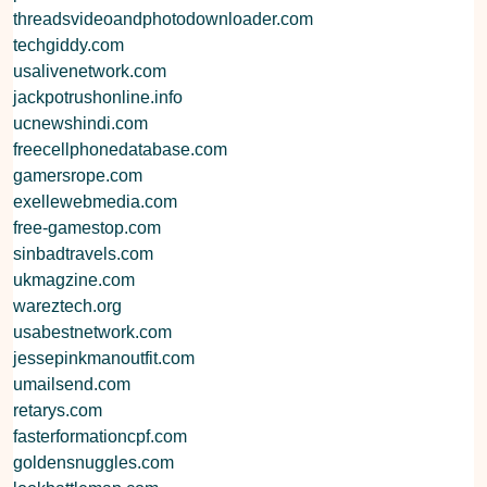
threadsvideoandphotodownloader.com
techgiddy.com
usalivenetwork.com
jackpotrushonline.info
ucnewshindi.com
freecellphonedatabase.com
gamersrope.com
exellewebmedia.com
free-gamestop.com
sinbadtravels.com
ukmagzine.com
wareztech.org
usabestnetwork.com
jessepinkmanoutfit.com
umailsend.com
retarys.com
fasterformationcpf.com
goldensnuggles.com