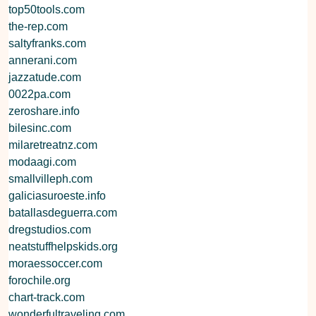
top50tools.com
the-rep.com
saltyfranks.com
annerani.com
jazzatude.com
0022pa.com
zeroshare.info
bilesinc.com
milaretreatnz.com
modaagi.com
smallvilleph.com
galiciasuroeste.info
batallasdeguerra.com
dregstudios.com
neatstuffhelpskids.org
moraessoccer.com
forochile.org
chart-track.com
wonderfultraveling.com