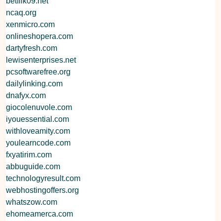
betflik09.net
ncaq.org
xenmicro.com
onlineshopera.com
dartyfresh.com
lewisenterprises.net
pcsoftwarefree.org
dailylinking.com
dnafyx.com
giocolenuvole.com
iyouessential.com
withloveamity.com
youlearncode.com
fxyatirim.com
abbuguide.com
technologyresult.com
webhostingoffers.org
whatszow.com
ehomeamerca.com