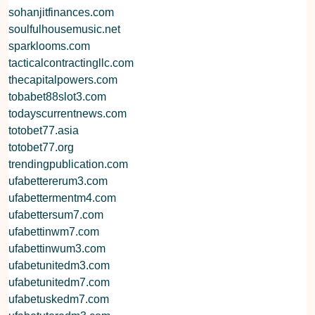
sohanjitfinances.com
soulfulhousemusic.net
sparklooms.com
tacticalcontractingllc.com
thecapitalpowers.com
tobabet88slot3.com
todayscurrentnews.com
totobet77.asia
totobet77.org
trendingpublication.com
ufabettererum3.com
ufabettermentm4.com
ufabettersum7.com
ufabettinwm7.com
ufabettinwum3.com
ufabetunitedm3.com
ufabetunitedm7.com
ufabetuskedm7.com