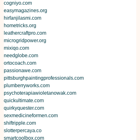
cogniyo.com
easymagazines.org
hirfanjilasmi.com
hometricks.org
leathercraftpro.com
microgridpower.org
mixiqo.com
needglobe.com
ortocoach.com
passionawe.com
pittsburghpaintingprofessionals.com
plumberryworks.com
psychoterapiawioletanowak.com
quickultimate.com
quirkyquester.com
sexmedicineformen.com
shiftripple.com
slotterpercaya.co
smartcoolbox.com