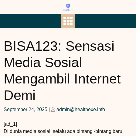
Skip
to
content
BISA123: Sensasi
Media Sosial
Mengambil Internet
Demi
Posted
Posted
September 24, 2025
|
admin@healthexe.info
on
on
[ad_1]
Di dunia media sosial, selalu ada bintang -bintang baru