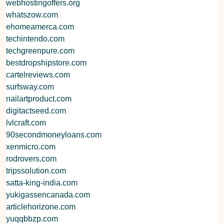
webhostingoffers.org
whatszow.com
ehomeamerca.com
techintendo.com
techgreenpure.com
bestdropshipstore.com
cartelreviews.com
surfsway.com
nailartproduct.com
digitactseed.com
lvlcraft.com
90secondmoneyloans.com
xenmicro.com
rodrovers.com
tripssolution.com
satta-king-india.com
yukigassencanada.com
articlehorizone.com
yuqqbbzp.com