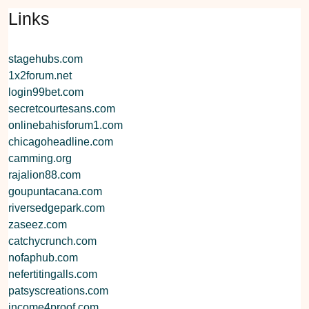
Links
stagehubs.com
1x2forum.net
login99bet.com
secretcourtesans.com
onlinebahisforum1.com
chicagoheadline.com
camming.org
rajalion88.com
goupuntacana.com
riversedgepark.com
zaseez.com
catchycrunch.com
nofaphub.com
nefertitingalls.com
patsyscreations.com
income4proof.com