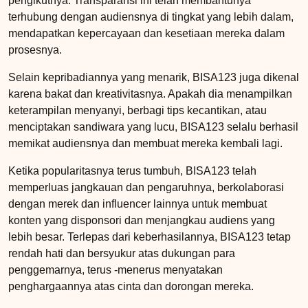
pengikutnya. Transparansi ini telah membantunya
terhubung dengan audiensnya di tingkat yang lebih dalam,
mendapatkan kepercayaan dan kesetiaan mereka dalam
prosesnya.
Selain kepribadiannya yang menarik, BISA123 juga dikenal
karena bakat dan kreativitasnya. Apakah dia menampilkan
keterampilan menyanyi, berbagi tips kecantikan, atau
menciptakan sandiwara yang lucu, BISA123 selalu berhasil
memikat audiensnya dan membuat mereka kembali lagi.
Ketika popularitasnya terus tumbuh, BISA123 telah
memperluas jangkauan dan pengaruhnya, berkolaborasi
dengan merek dan influencer lainnya untuk membuat
konten yang disponsori dan menjangkau audiens yang
lebih besar. Terlepas dari keberhasilannya, BISA123 tetap
rendah hati dan bersyukur atas dukungan para
penggemarnya, terus -menerus menyatakan
penghargaannya atas cinta dan dorongan mereka.