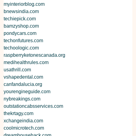
myinteriorblog.com
bnewsindia.com
techiepick.com
bamzyshop.com
pondycars.com
techonfutures.com
techoologic.com
raspberryketonescanada.org
medihealthrules.com
usathrill.com
vshapedental.com
canfandalucia.org
yourengineguide.com
nybreakings.com
outstationcabsservices.com
thekrtagy.com
xchangeindia.com
coolmicrotech.com
dreamhousehack.com