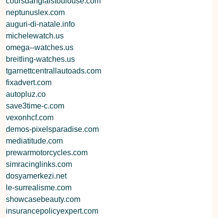
coursdanglaistoulouse.com
neptunuslex.com
auguri-di-natale.info
michelewatch.us
omega--watches.us
breitling-watches.us
tgarnettcentrallautoads.com
fixadvert.com
autopluz.co
save3time-c.com
vexonhcf.com
demos-pixelsparadise.com
mediatitude.com
prewarmotorcycles.com
simracinglinks.com
dosyamerkezi.net
le-surrealisme.com
showcasebeauty.com
insurancepolicyexpert.com