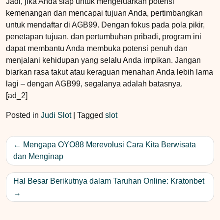
Jadi, jika Anda siap untuk mengeluarkan potensi
kemenangan dan mencapai tujuan Anda, pertimbangkan
untuk mendaftar di AGB99. Dengan fokus pada pola pikir,
penetapan tujuan, dan pertumbuhan pribadi, program ini
dapat membantu Anda membuka potensi penuh dan
menjalani kehidupan yang selalu Anda impikan. Jangan
biarkan rasa takut atau keraguan menahan Anda lebih lama
lagi – dengan AGB99, segalanya adalah batasnya.
[ad_2]
Posted in
Judi Slot
|
Tagged
slot
Post
Mengapa OYO88 Merevolusi Cara Kita Berwisata
navigation
dan Menginap
Hal Besar Berikutnya dalam Taruhan Online: Kratonbet