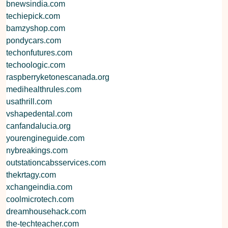
bnewsindia.com
techiepick.com
bamzyshop.com
pondycars.com
techonfutures.com
techoologic.com
raspberryketonescanada.org
medihealthrules.com
usathrill.com
vshapedental.com
canfandalucia.org
yourengineguide.com
nybreakings.com
outstationcabsservices.com
thekrtagy.com
xchangeindia.com
coolmicrotech.com
dreamhousehack.com
the-techteacher.com