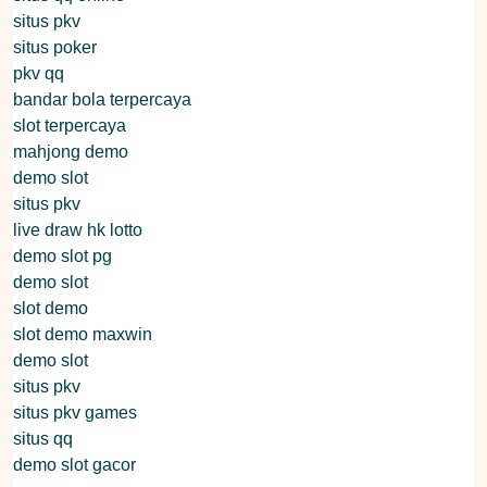
situs pkv
situs poker
pkv qq
bandar bola terpercaya
slot terpercaya
mahjong demo
demo slot
situs pkv
live draw hk lotto
demo slot pg
demo slot
slot demo
slot demo maxwin
demo slot
situs pkv
situs pkv games
situs qq
demo slot gacor