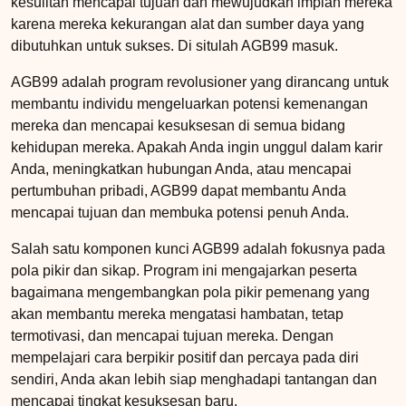
kesulitan mencapai tujuan dan mewujudkan impian mereka
karena mereka kekurangan alat dan sumber daya yang
dibutuhkan untuk sukses. Di situlah AGB99 masuk.
AGB99 adalah program revolusioner yang dirancang untuk
membantu individu mengeluarkan potensi kemenangan
mereka dan mencapai kesuksesan di semua bidang
kehidupan mereka. Apakah Anda ingin unggul dalam karir
Anda, meningkatkan hubungan Anda, atau mencapai
pertumbuhan pribadi, AGB99 dapat membantu Anda
mencapai tujuan dan membuka potensi penuh Anda.
Salah satu komponen kunci AGB99 adalah fokusnya pada
pola pikir dan sikap. Program ini mengajarkan peserta
bagaimana mengembangkan pola pikir pemenang yang
akan membantu mereka mengatasi hambatan, tetap
termotivasi, dan mencapai tujuan mereka. Dengan
mempelajari cara berpikir positif dan percaya pada diri
sendiri, Anda akan lebih siap menghadapi tantangan dan
mencapai tingkat kesuksesan baru.