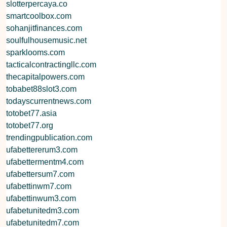
slotterpercaya.co
smartcoolbox.com
sohanjitfinances.com
soulfulhousemusic.net
sparklooms.com
tacticalcontractingllc.com
thecapitalpowers.com
tobabet88slot3.com
todayscurrentnews.com
totobet77.asia
totobet77.org
trendingpublication.com
ufabettererum3.com
ufabettermentm4.com
ufabettersum7.com
ufabettinwm7.com
ufabettinwum3.com
ufabetunitedm3.com
ufabetunitedm7.com