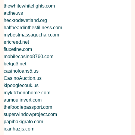
thewhitewhitelights.com
atdhe.ws
heckrodtwetland.org
halfheardinthestillness.com
mybestmassagechair.com
ericreed.net
fluxetine.com
mobilecasino8760.com
betqq3.net
casinoloans5.us
CasinoAuction.us
kipooglecouk.us
mykitchennhome.com
aumoulinvert.com
thefoodiepassport.com
superwindowproject.com
papibakigrafo.com
icanhazjs.com