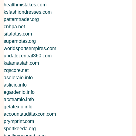
healthmistakes.com
ksfashiondresses.com
patterntrader.org
cnhpa.net
sitalotus.com
supernotes.org
worldsportsempires.com
updatecentral360.com
katamastah.com
zqscore.net
aseleraio.info
asticio.info
egardenio.info
arxteamio.info
getalexio.info
accountaudittaxcon.com
prymprint.com
sportkeeda.org
besttimespend.com