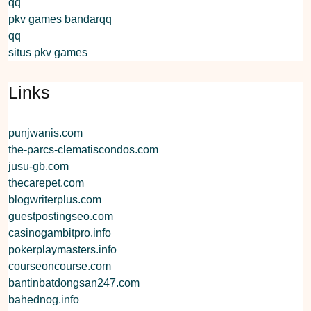
qq
pkv games bandarqq
qq
situs pkv games
Links
punjwanis.com
the-parcs-clematiscondos.com
jusu-gb.com
thecarepet.com
blogwriterplus.com
guestpostingseo.com
casinogambitpro.info
pokerplaymasters.info
courseoncourse.com
bantinbatdongsan247.com
bahednog.info