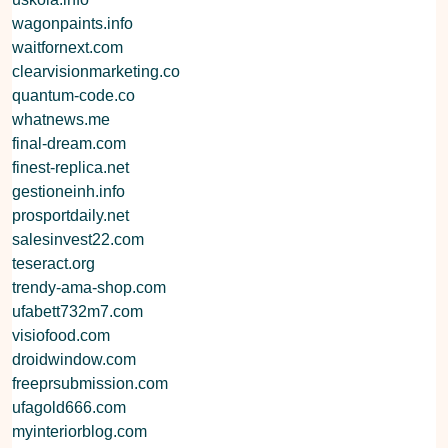
wagonpaints.info
waitfornext.com
clearvisionmarketing.co
quantum-code.co
whatnews.me
final-dream.com
finest-replica.net
gestioneinh.info
prosportdaily.net
salesinvest22.com
teseract.org
trendy-ama-shop.com
ufabett732m7.com
visiofood.com
droidwindow.com
freeprsubmission.com
ufagold666.com
myinteriorblog.com