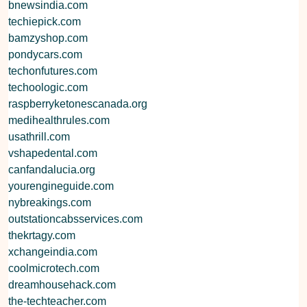
bnewsindia.com
techiepick.com
bamzyshop.com
pondycars.com
techonfutures.com
techoologic.com
raspberryketonescanada.org
medihealthrules.com
usathrill.com
vshapedental.com
canfandalucia.org
yourengineguide.com
nybreakings.com
outstationcabsservices.com
thekrtagy.com
xchangeindia.com
coolmicrotech.com
dreamhousehack.com
the-techteacher.com