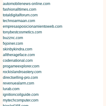
automobilenews-online.com
fashionalltimes.com
totaldigitalforum.com
technoarmaan.com
empresasposicionamientoweb.com
tonybestcosmetics.com
buzznc.com
fxjoiner.com
skinbykindra.com
alltherageface.com
codenational.com
progameexplorer.com
rockislandroastery.com
directselling-pro.com
revenuealarm.com
lurab.com
ignitioncoilguide.com
mytechcomputer.com
bioslot168.com