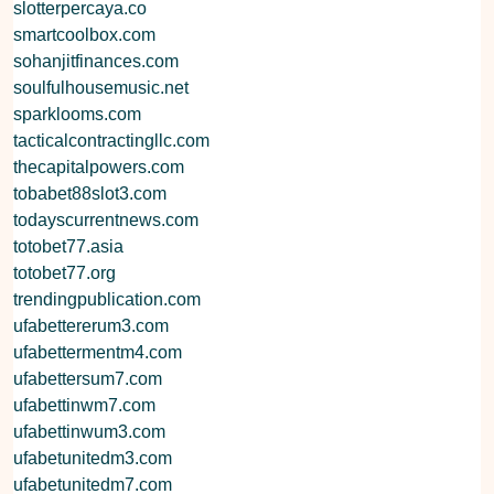
slotterpercaya.co
smartcoolbox.com
sohanjitfinances.com
soulfulhousemusic.net
sparklooms.com
tacticalcontractingllc.com
thecapitalpowers.com
tobabet88slot3.com
todayscurrentnews.com
totobet77.asia
totobet77.org
trendingpublication.com
ufabettererum3.com
ufabettermentm4.com
ufabettersum7.com
ufabettinwm7.com
ufabettinwum3.com
ufabetunitedm3.com
ufabetunitedm7.com