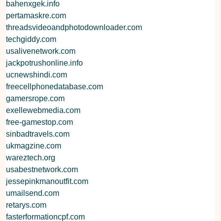
bahenxgek.info
pertamaskre.com
threadsvideoandphotodownloader.com
techgiddy.com
usalivenetwork.com
jackpotrushonline.info
ucnewshindi.com
freecellphonedatabase.com
gamersrope.com
exellewebmedia.com
free-gamestop.com
sinbadtravels.com
ukmagzine.com
wareztech.org
usabestnetwork.com
jessepinkmanoutfit.com
umailsend.com
retarys.com
fasterformationcpf.com