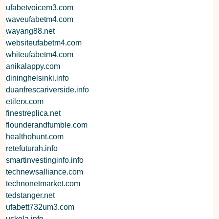
ufabetvoicem3.com
waveufabetm4.com
wayang88.net
websiteufabetm4.com
whiteufabetm4.com
anikalappy.com
dininghelsinki.info
duanfrescariverside.info
etilerx.com
finestreplica.net
flounderandfumble.com
healthohunt.com
retefuturah.info
smartinvestinginfo.info
technewsalliance.com
technonetmarket.com
tedstanger.net
ufabett732um3.com
uskola.info