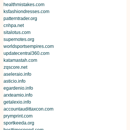
healthmistakes.com
ksfashiondresses.com
patterntrader.org
cnhpa.net
sitalotus.com
supernotes.org
worldsportsempires.com
updatecentral360.com
katamastah.com
zqscore.net
aseleraio.info
asticio.info
egardenio.info
arxteamio.info
getalexio.info
accountaudittaxcon.com
prymprint.com
sportkeeda.org
besttimespend.com