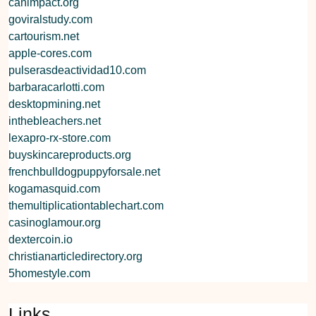
canimpact.org
goviralstudy.com
cartourism.net
apple-cores.com
pulserasdeactividad10.com
barbaracarlotti.com
desktopmining.net
inthebleachers.net
lexapro-rx-store.com
buyskincareproducts.org
frenchbulldogpuppyforsale.net
kogamasquid.com
themultiplicationtablechart.com
casinoglamour.org
dextercoin.io
christianarticledirectory.org
5homestyle.com
Links