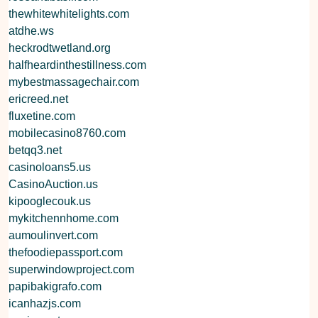
thewhitewhitelights.com
atdhe.ws
heckrodtwetland.org
halfheardinthestillness.com
mybestmassagechair.com
ericreed.net
fluxetine.com
mobilecasino8760.com
betqq3.net
casinoloans5.us
CasinoAuction.us
kipooglecouk.us
mykitchennhome.com
aumoulinvert.com
thefoodiepassport.com
superwindowproject.com
papibakigrafo.com
icanhazjs.com