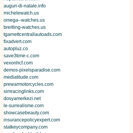
auguri-di-natale.info
michelewatch.us
omega--watches.us
breitling-watches.us
tgarnettcentrallautoads.com
fixadvert.com
autopluz.co
save3time-c.com
vexonhcf.com
demos-pixelsparadise.com
mediatitude.com
prewarmotorcycles.com
simracinglinks.com
dosyamerkezi.net
le-surrealisme.com
showcasebeauty.com
insurancepolicyexpert.com
statkeycompany.com