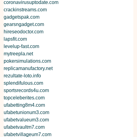
coronavirusuptodate.com
crackinstreams.com
gadgetspak.com
gearsngadget.com
hireseodoctor.com
lapsfit.com
levelup-fast.com
mytreepla.net
pokersimulations.com
replicamanufactory.net
rezultate-loto.info
splendifulous.com
sportsrecords4u.com
topceleberites.com
ufabetting8m4.com
ufabetunionum3.com
ufabetvalueum3.com
ufabetvaultm7.com
ufabetvillageum7.com