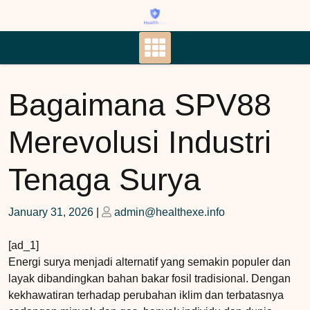
Skip
to
content
Bagaimana SPV88
Merevolusi Industri
Tenaga Surya
Posted
Posted
January 31, 2026
|
admin@healthexe.info
on
on
[ad_1]
Energi surya menjadi alternatif yang semakin populer dan
layak dibandingkan bahan bakar fosil tradisional. Dengan
kekhawatiran terhadap perubahan iklim dan terbatasnya