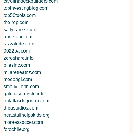
carolinadeckbuilders.com
topinvestingblog.com
top50tools.com
the-rep.com
saltyfranks.com
annerani.com
jazzatude.com
0022pa.com
zeroshare.info
bilesinc.com
milaretreatnz.com
modaagi.com
smallvilleph.com
galiciasuroeste.info
batallasdeguerra.com
dregstudios.com
neatstuffhelpskids.org
moraessoccer.com
forochile.org