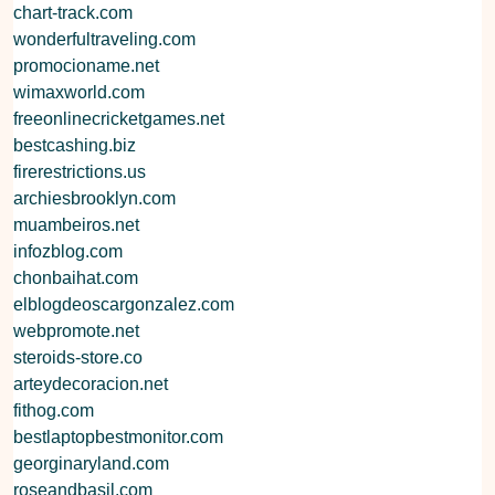
chart-track.com
wonderfultraveling.com
promocioname.net
wimaxworld.com
freeonlinecricketgames.net
bestcashing.biz
firerestrictions.us
archiesbrooklyn.com
muambeiros.net
infozblog.com
chonbaihat.com
elblogdeoscargonzalez.com
webpromote.net
steroids-store.co
arteydecoracion.net
fithog.com
bestlaptopbestmonitor.com
georginaryland.com
roseandbasil.com