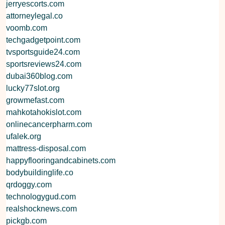
jerryescorts.com
attorneylegal.co
voomb.com
techgadgetpoint.com
tvsportsguide24.com
sportsreviews24.com
dubai360blog.com
lucky77slot.org
growmefast.com
mahkotahokislot.com
onlinecancerpharm.com
ufalek.org
mattress-disposal.com
happyflooringandcabinets.com
bodybuildinglife.co
qrdoggy.com
technologygud.com
realshocknews.com
pickgb.com