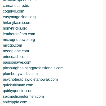
careandcure.biz
cogniyo.com
easymagazines.org
hirfanjilasmi.com
hometricks.org
leathercraftpro.com
microgridpower.org
mixiqo.com
needglobe.com
ortocoach.com
passionawe.com
pittsburghpaintingprofessionals.com
plumberryworks.com
psychoterapiawioletanowak.com
quickultimate.com
quirkyquester.com
sexmedicineformen.com
shiftripple.com