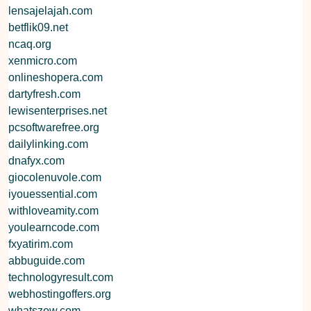
lensajelajah.com
betflik09.net
ncaq.org
xenmicro.com
onlineshopera.com
dartyfresh.com
lewisenterprises.net
pcsoftwarefree.org
dailylinking.com
dnafyx.com
giocolenuvole.com
iyouessential.com
withloveamity.com
youlearncode.com
fxyatirim.com
abbuguide.com
technologyresult.com
webhostingoffers.org
whatszow.com