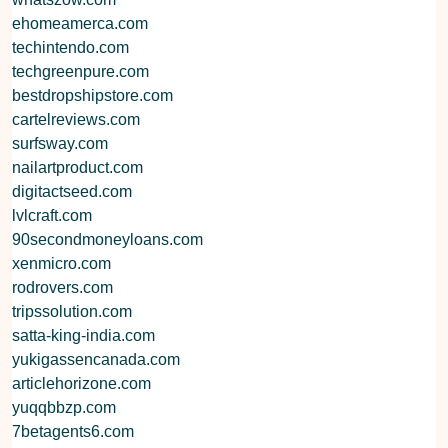
ehomeamerca.com
techintendo.com
techgreenpure.com
bestdropshipstore.com
cartelreviews.com
surfsway.com
nailartproduct.com
digitactseed.com
lvlcraft.com
90secondmoneyloans.com
xenmicro.com
rodrovers.com
tripssolution.com
satta-king-india.com
yukigassencanada.com
articlehorizone.com
yuqqbbzp.com
7betagents6.com