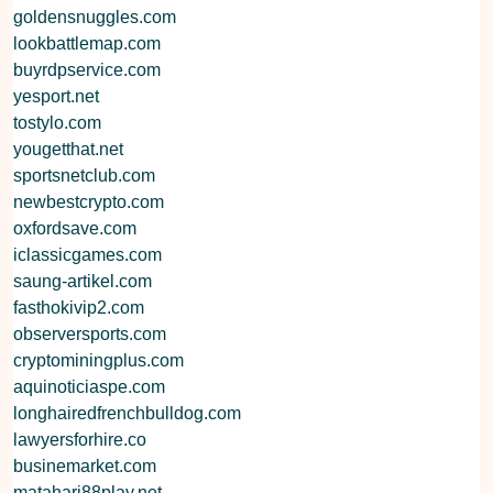
goldensnuggles.com
lookbattlemap.com
buyrdpservice.com
yesport.net
tostylo.com
yougetthat.net
sportsnetclub.com
newbestcrypto.com
oxfordsave.com
iclassicgames.com
saung-artikel.com
fasthokivip2.com
observersports.com
cryptominingplus.com
aquinoticiaspe.com
longhairedfrenchbulldog.com
lawyersforhire.co
businemarket.com
matahari88play.net