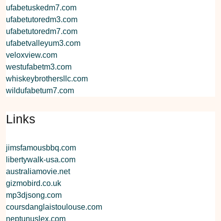
ufabetuskedm7.com
ufabetutoredm3.com
ufabetutoredm7.com
ufabetvalleyum3.com
veloxview.com
westufabetm3.com
whiskeybrothersllc.com
wildufabetum7.com
Links
jimsfamousbbq.com
libertywalk-usa.com
australiamovie.net
gizmobird.co.uk
mp3djsong.com
coursdanglaistoulouse.com
neptunuslex.com